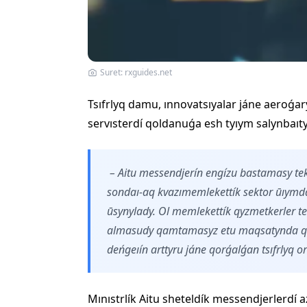
Suret: rxguides.net
Tsıfrlyq damu, ınnovatsıyalar jáne aeroǵar
servısterdí qoldanuǵa esh tyıym salynbaı
– Aitu messendjerín engízu bastamasy tek 
sondaı-aq kvazımemlekettík sektor ūıym
ūsynylady. Ol memlekettík qyzmetkerler 
almasudy qamtamasyz etu maqsatynda qol
deńgeıín arttyru jáne qorǵalǵan tsıfrlyq or
Mınıstrlík Aitu sheteldík messendjerlerdí