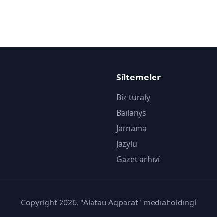
Síltemeler
Bíz turaly
Baılanys
Jarnama
Jazylu
Gazet arhıví
Copyright 2026, "Alatau Aqparat" medıaholdıngí