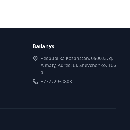
Baılanys
Respublıka Kazahstan. 050022, g.
Almaty, Adres: ul. Shevchenko, 106
a
+77272930803