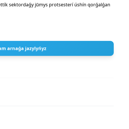
ettík sektordaǵy jūmys protsesterí úshín qorǵalǵan
am arnaǵa jazylyńyz