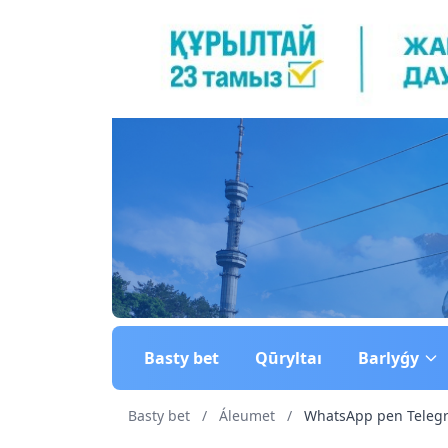
Basty bet
Qūryltaı
Barlyǵy
Basty bet
/
Áleumet
/
WhatsApp pen Telegr