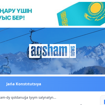
Jańa Konstıtutsıya
am-dy qoldanuǵa tyıym salynatyn...