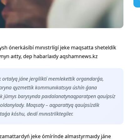
ysh ónerkásíbí mınıstrlígí jeke maqsatta sheteldík
tynyn aıtty, dep habarlaıdy aqshamnews.kz
ortalyq jáne jergílíktí memlekettík organdarǵa,
daryna qyzmettík kommunıkatsıya úshín ǵana
tek jūmys barysynda paıdalanatynaqparatpen qauípsíz
danylady. Maqsaty – aqparattyq qauípsízdík
taǵa kóshu, deıdí mınıstrlíktegíler.
 azamattardyń jeke ómírínde almastyrmaıdy jáne