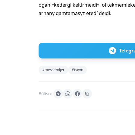
oǵan «kedergí keltírmeıdí», ol tekmemlek
arnany qamtamasyz etedí deıdí.
Telegr
#messendjer
#tyıym
Bólísu: