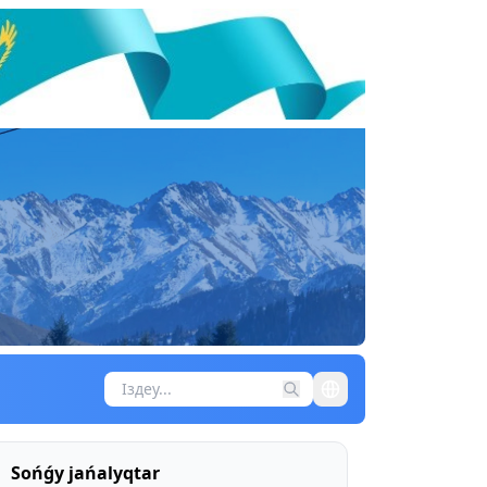
Sońǵy jańalyqtar