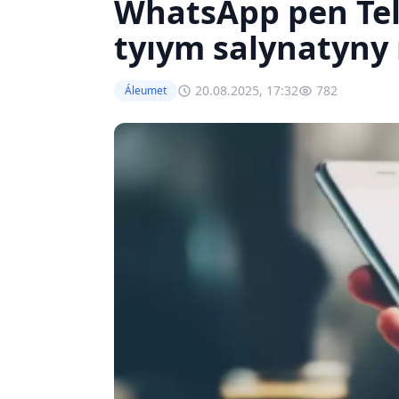
WhatsApp pen Te
tyıym salynatyny 
20.08.2025, 17:32
782
Áleumet