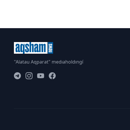
"Alatau Aqparat" medıaholdıngí