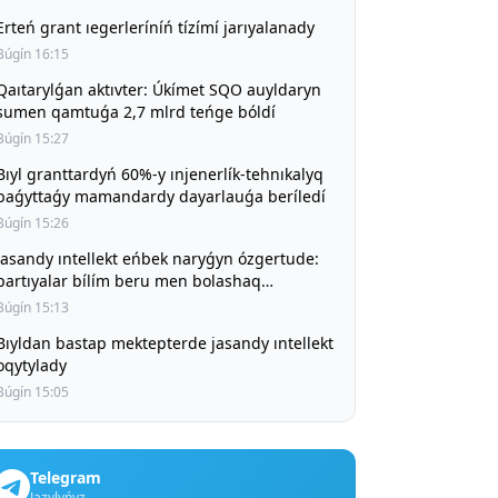
Erteń grant ıegerleríníń tízímí jarıyalanady
Búgín 16:15
Qaıtarylǵan aktıvter: Úkímet SQO auyldaryn
sumen qamtuǵa 2,7 mlrd teńge bóldí
Búgín 15:27
Bıyl granttardyń 60%-y ınjenerlík-tehnıkalyq
baǵyttaǵy mamandardy dayarlauǵa beríledí
Búgín 15:26
Jasandy ıntellekt eńbek naryǵyn ózgertude:
partıyalar bílím beru men bolashaq
mamandyqtardy talqylady
Búgín 15:13
Bıyldan bastap mektepterde jasandy ıntellekt
oqytylady
Búgín 15:05
Telegram
Jazylyńyz