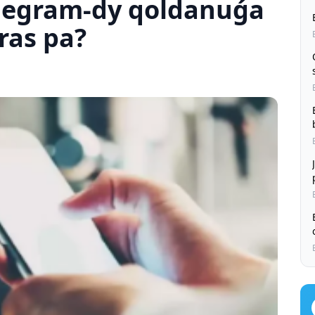
legram-dy qoldanuǵa
ras pa?