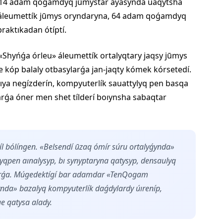
 714 adam qoǵamdyq jūmystar ayasynda uaqytsha
 áleumettík jūmys oryndaryna, 64 adam qoǵamdyq
raktıkadan ótíptí.
hyńǵa órleu» áleumettík ortalyqtary jaqsy jūmys
ne kóp balaly otbasylarǵa jan-jaqty kómek kórsetedí.
gıya negízderín, kompyuterlík sauattylyq pen basqa
larǵa óner men shet tílderí boıynsha sabaqtar
l bólíngen. «Belsendí ūzaq ómír súru ortalyǵynda»
qpen aınalysyp, bı synyptaryna qatysyp, densaulyq
larǵa. Múgedektígí bar adamdar «TenQogam
nda» bazalyq kompyuterlík daǵdylardy úıreníp,
ge qatysa alady.