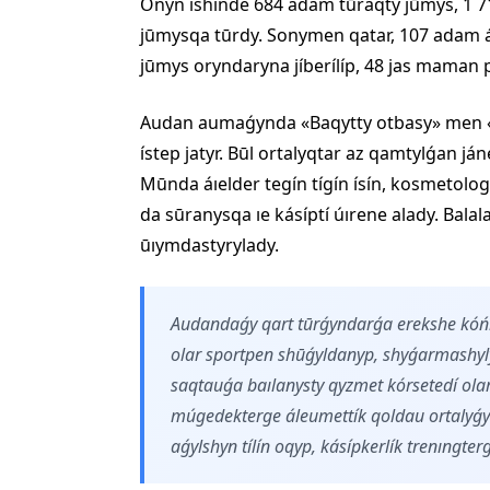
Onyń íshínde 684 adam tūraqty jūmys, 1
jūmysqa tūrdy. Sonymen qatar, 107 adam
jūmys oryndaryna jíberílíp, 48 jas maman p
Audan aumaǵynda «Baqytty otbasy» men «S
ístep jatyr. Būl ortalyqtar az qamtylǵan já
Mūnda áıelder tegín tígín ísín, kosmetolo
da sūranysqa ıe kásíptí úırene alady. Bala
ūıymdastyrylady.
Audandaǵy qart tūrǵyndarǵa erekshe kóńí
olar sportpen shūǵyldanyp, shyǵarmashyly
saqtauǵa baılanysty qyzmet kórsetedí o
múgedekterge áleumettík qoldau ortalyǵy
aǵylshyn tílín oqyp, kásípkerlík trenıngter