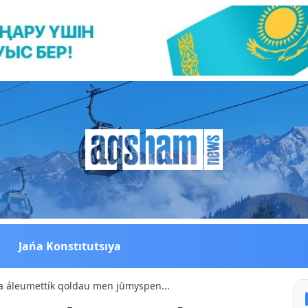
Jańa Konstıtutsıya
 áleumettík qoldau men jūmyspen...