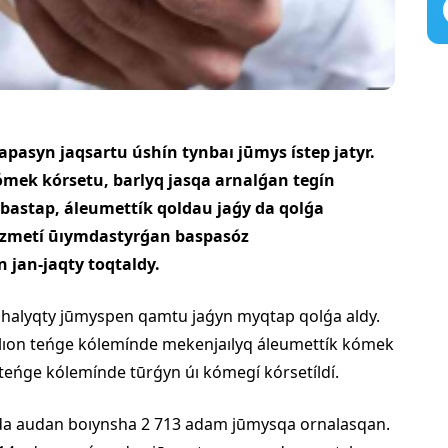
asyn jaqsartu úshín tynbaı jūmys ístep jatyr.
ek kórsetu, barlyq jasqa arnalǵan tegín
bastap, áleumettík qoldau jaǵy da qolǵa
yzmetí ūıymdastyrǵan baspasóz
 jan-jaqty toqtaldy.
halyqty jūmyspen qamtu jaǵyn myqtap qolǵa aldy.
llıon teńge kólemínde mekenjaılyq áleumettík kómek
ń teńge kólemínde tūrǵyn úı kómegí kórsetíldí.
nda audan boıynsha 2 713 adam jūmysqa ornalasqan.