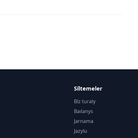
Síltemeler
Bíz turaly
Baılanys
Jarnama
Jazylu