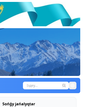
Sońǵy jańalyqtar