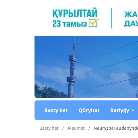
Basty bet
Qūryltaı
Barlyǵy
Basty bet
/
Áleumet
/
Nauryzbaı audanynda