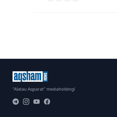
"Alatau Aqparat" medıaholdıngí