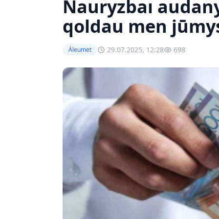
Nauryzbaı audan
qoldau men jūmy
29.07.2025, 12:28
698
Áleumet