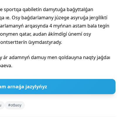
e sportqa qabíletín damytuǵa baǵyttalǵan
ıe. Osy baǵdarlamany júzege asyruǵa jergílíktí
aǵdarlamanyń arqasynda 4 myńnan astam bala tegín
Sonymen qatar, audan ákímdígí únemí osy
ontsertterín ūıymdastyrady.
ty ár adamnyń damuy men qoldauyna naqty jaǵdaı
baeva.
am arnaǵa jazylyńyz
u
#otbasy