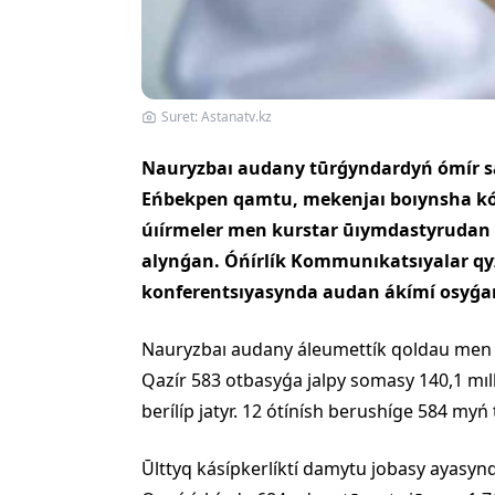
Suret: Astanatv.kz
Nauryzbaı audany tūrǵyndardyń ómír sap
Eńbekpen qamtu, mekenjaı boıynsha kóm
úıírmeler men kurstar ūıymdastyrudan 
alynǵan. Óńírlík Kommunıkatsıyalar q
konferentsıyasynda audan ákímí osyǵan
Nauryzbaı audany áleumettík qoldau men 
Qazír 583 otbasyǵa jalpy somasy 140,1 mı
berílíp jatyr. 12 ótínísh berushíge 584 my
Ūlttyq kásípkerlíktí damytu jobasy ayasy