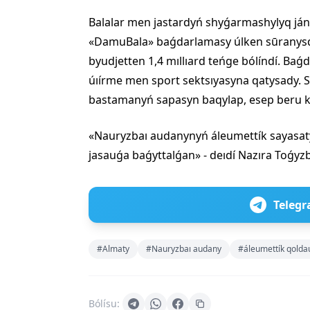
Balalar men jastardyń shyǵarmashylyq ján
«DamuBala» baǵdarlamasy úlken sūranysqa 
byudjetten 1,4 mıllıard teńge bólíndí. B
úıírme men sport sektsıyasyna qatysady. 
bastamanyń sapasyn baqylap, esep beru k
«Nauryzbaı audanynyń áleumettík sayasa
jasauǵa baǵyttalǵan» - deıdí Nazıra Toǵyz
Telegr
#Almaty
#Nauryzbaı audany
#áleumettík qolda
Bólísu: