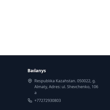
Baılanys
Respublıka Kazahstan. 050022, g.
Almaty, Adres: ul. Shevchenko, 106
a
+77272930803