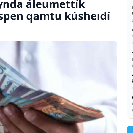
ynda áleumettík
spen qamtu kúsheıdí