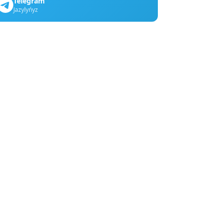
Telegram
Jazylyńyz