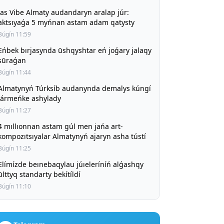
Jas Vibe Almaty audandaryn aralap júr:
aktsıyaǵa 5 myńnan astam adam qatysty
Búgín 11:59
Eńbek bırjasynda ūshqyshtar eń joǵary jalaqy
sūraǵan
Búgín 11:44
Almatynyń Túrksíb audanynda demalys kúngí
jármeńke ashylady
Búgín 11:27
4 mıllıonnan astam gúl men jańa art-
kompozıtsıyalar Almatynyń ajaryn asha tústí
Búgín 11:25
Elímízde beınebaqylau júıeleríníń alǵashqy
ūlttyq standarty bekítíldí
Búgín 11:10