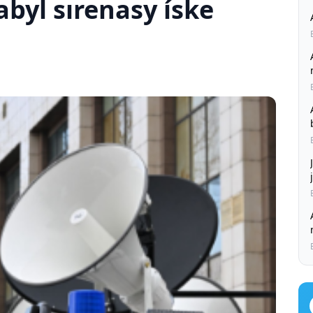
byl sırenasy íske