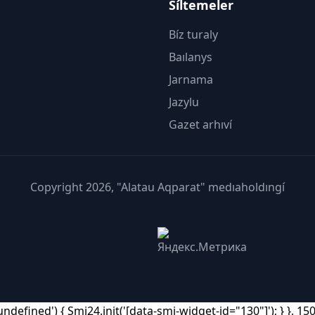
Síltemeler
Bíz turaly
Baılanys
Jarnama
Jazylu
Gazet arhıví
Copyright 2026, "Alatau Aqparat" medıaholdıngí
ndefined') { Smi24.init('[data-smi-widget-id="130"]'); } }, 150