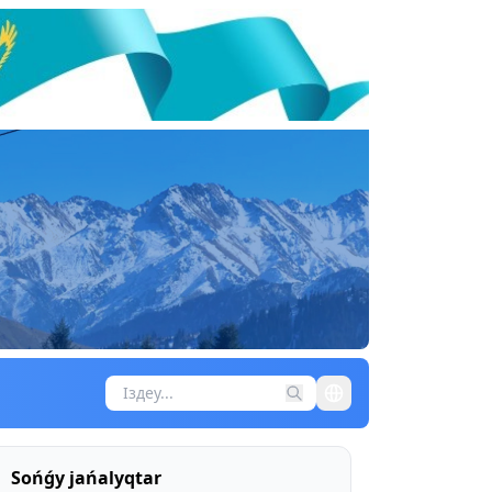
Sońǵy jańalyqtar