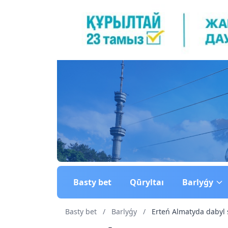
Basty bet
Qūryltaı
Barlyǵy
Basty bet
/
Barlyǵy
/
Erteń Almatyda dabyl 