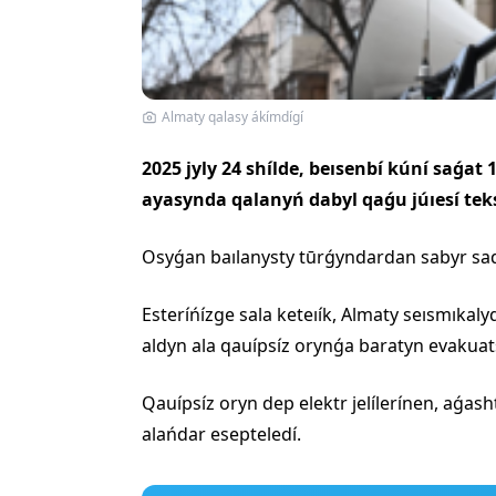
Almaty qalasy ákímdígí
2025 jyly 24 shílde, beısenbí kúní saǵat
ayasynda qalanyń dabyl qaǵu júıesí tek
Osyǵan baılanysty tūrǵyndardan sabyr saqt
Esteríńízge sala keteıík, Almaty seısmıkal
aldyn ala qauípsíz orynǵa baratyn evakuatsı
Qauípsíz oryn dep elektr jelílerínen, aǵa
alańdar esepteledí.