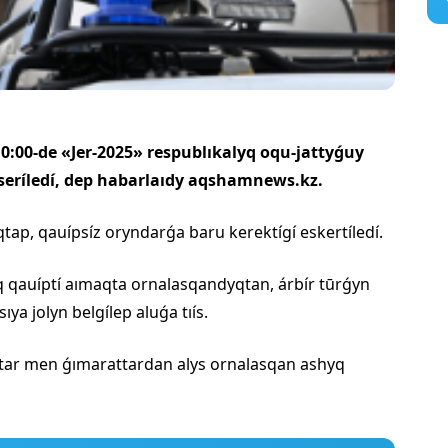
 10:00-de «Jer-2025» respublıkalyq oqu-jattyǵuy
seríledí, dep habarlaıdy aqshamnews.kz.
ap, qauípsíz oryndarǵa baru kerektígí eskertíledí.
yq qauíptí aımaqta ornalasqandyqtan, árbír tūrǵyn
ya jolyn belgílep aluǵa tıís.
shtar men ǵımarattardan alys ornalasqan ashyq