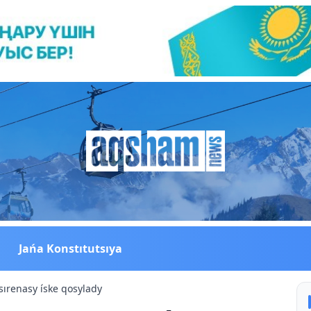
Jańa Konstıtutsıya
sırenasy íske qosylady