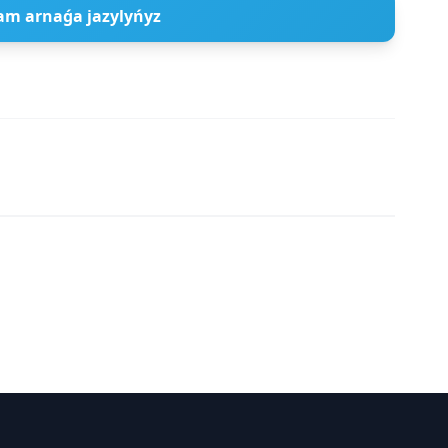
am arnaǵa jazylyńyz