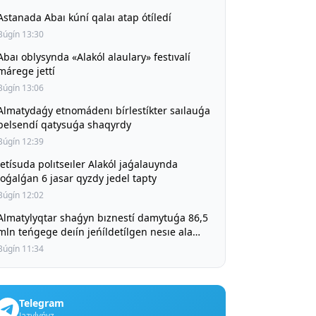
Astanada Abaı kúní qalaı atap ótíledí
Búgín 13:30
Abaı oblysynda «Alakól alaulary» festıvalí
márege jettí
Búgín 13:06
Almatydaǵy etnomádenı bírlestíkter saılauǵa
belsendí qatysuǵa shaqyrdy
Búgín 12:39
Jetísuda polıtseıler Alakól jaǵalauynda
joǵalǵan 6 jasar qyzdy jedel tapty
Búgín 12:02
Almatylyqtar shaǵyn bıznestí damytuǵa 86,5
mln teńgege deıín jeńíldetílgen nesıe ala
alady
Búgín 11:34
Telegram
Jazylyńyz