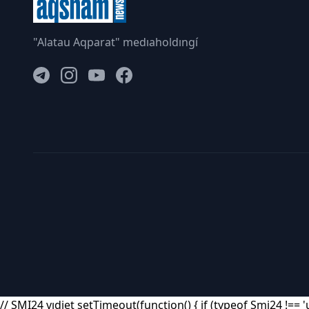
"Alatau Aqparat" medıaholdıngí
// SMI24 vıdjet setTimeout(function() { if (typeof Smi24 !== 'u