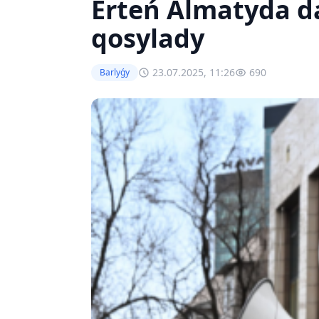
Erteń Almatyda da
qosylady
23.07.2025, 11:26
690
Barlyǵy