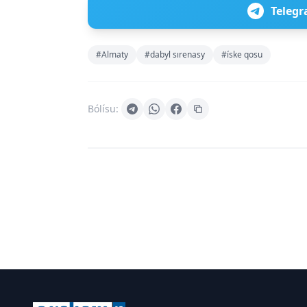
Telegr
#Almaty
#dabyl sırenasy
#íske qosu
Bólísu: