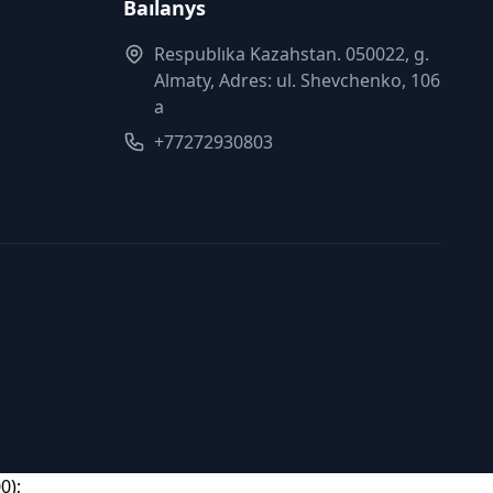
Baılanys
Respublıka Kazahstan. 050022, g.
Almaty, Adres: ul. Shevchenko, 106
a
+77272930803
0);