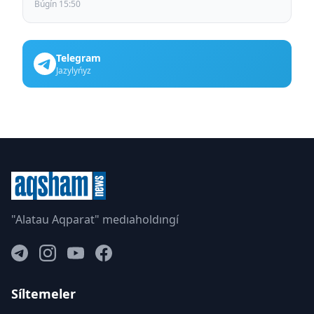
Búgín 15:50
Telegram
Jazylyńyz
"Alatau Aqparat" medıaholdıngí
Síltemeler