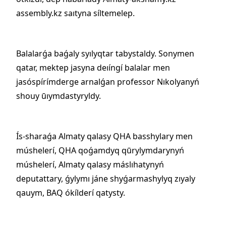
assembly.kz saıtyna síltemelep.
Balalarǵa baǵaly syılyqtar tabystaldy. Sonymen
qatar, mektep jasyna deıíngí balalar men
jasóspírímderge arnalǵan professor Nıkolyanyń
shouy ūıymdastyryldy.
Ís-sharaǵa Almaty qalasy QHA basshylary men
múshelerí, QHA qoǵamdyq qūrylymdarynyń
múshelerí, Almaty qalasy máslıhatynyń
deputattary, ǵylymı jáne shyǵarmashylyq zıyaly
qauym, BAQ ókílderí qatysty.