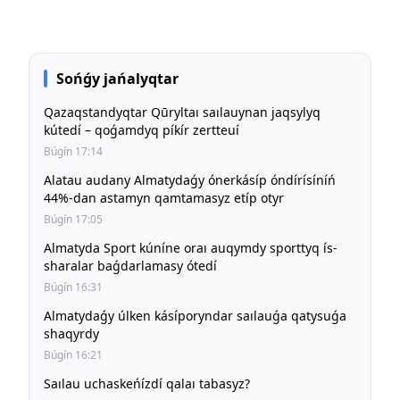
Sońǵy jańalyqtar
Qazaqstandyqtar Qūryltaı saılauynan jaqsylyq
kútedí – qoǵamdyq píkír zertteuí
Búgín 17:14
Alatau audany Almatydaǵy ónerkásíp óndírísíníń
44%-dan astamyn qamtamasyz etíp otyr
Búgín 17:05
Almatyda Sport kúníne oraı auqymdy sporttyq ís-
sharalar baǵdarlamasy ótedí
Búgín 16:31
Almatydaǵy úlken kásíporyndar saılauǵa qatysuǵa
shaqyrdy
Búgín 16:21
Saılau uchaskeńízdí qalaı tabasyz?