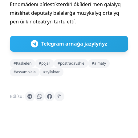
Etnomádenı bírlestíkterdíń ókílderí men qalalyq
máslıhat deputaty balalarǵa muzykalyq ortalyq
pen úı kınoteatryn tartu ettí.
Telegram arnaǵa jazylyńyz
#Kaskelen
#pojar
#postradavshıe
#almaty
#assambleia
#syilyktar
Bólísu: