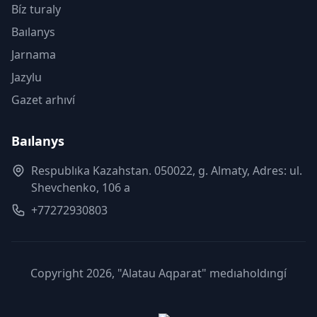
Bíz turaly
Baılanys
Jarnama
Jazylu
Gazet arhıví
Baılanys
Respublıka Kazahstan. 050022, g. Almaty, Adres: ul.
Shevchenko, 106 a
+77272930803
Copyright 2026, "Alatau Aqparat" medıaholdıngí