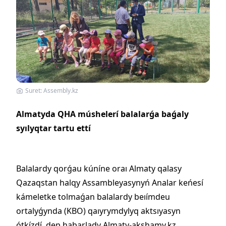
Suret: Assembly.kz
Almatyda QHA múshelerí balalarǵa baǵaly
syılyqtar tartu ettí
Balalardy qorǵau kúníne oraı Almaty qalasy
Qazaqstan halqy Assambleyasynyń Analar keńesí
kámeletke tolmaǵan balalardy beıímdeu
ortalyǵynda (KBO) qaıyrymdylyq aktsıyasyn
ótkízdí, dep habarlady Almaty-akshamy.kz