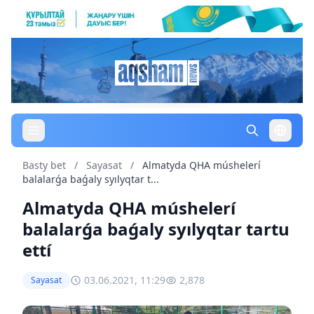
Basty bet
/
Sayasat
/
Almatyda QHA múshelerí
balalarǵa baǵaly syılyqtar t...
Almatyda QHA múshelerí
balalarǵa baǵaly syılyqtar tartu
ettí
03.06.2021, 11:29
2,878
Sayasat