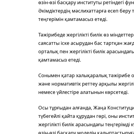
өзін-өзі басқару институты ретіндегі ф
Әкімдіктердің мәслихаттарға есеп беру 
теңгерімін қамтамасыз етеді.
Тәжірибеде жергілікті билік өз міндетт
саясатты іске асырудан бас тартқан жағ
орталық пен жергілікті билік арасында
қамтамасыз етеді.
Сонымен қатар халықаралық тәжірибе о
және нормативтік реттеу арқылы жергілік
немесе үйлестіре алатынын көрсетеді.
Осы тұрғыдан алғанда, Жаңа Конституция
түбегейлі қайта құрудан гөрі, оны инст
жергілікті билік арасындағы теңгерімді к
өзін-өзі басқару моделін қалыптастыруғ