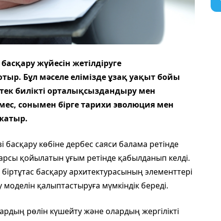
 басқару жүйесін жетілдіруге
тыр. Бұл мәселе елімізде ұзақ уақыт бойы
 тек билікті орталықсыздандыру мен
мес, сонымен бірге тарихи эволюция мен
жатыр.
өзі басқару көбіне дербес саяси балама ретінде
 қарсы қойылатын ұғым ретінде қабылданып келді.
с, біртұтас басқару архитектурасының элементтері
у моделін қалыптастыруға мүмкіндік береді.
ардың рөлін күшейту және олардың жергілікті