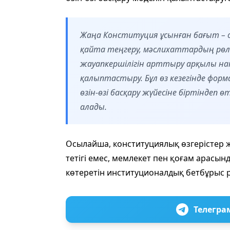
Жаңа Конституция ұсынған бағыт – 
қайта теңгеру, мәслихаттардың рө
жауапкершілігін арттыру арқылы нақ
қалыптастыру. Бұл өз кезегінде фор
өзін-өзі басқару жүйесіне біртіндеп
алады.
Осылайша, конституциялық өзгерістер ж
тетігі емес, мемлекет пен қоғам арасын
көтеретін институционалдық бетбұрыс ре
Телегра