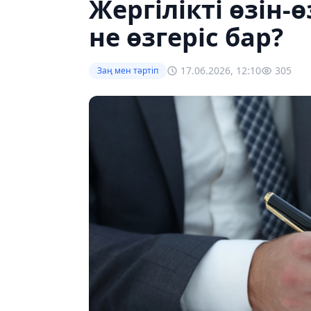
Жергілікті өзін-
не өзгеріс бар?
17.06.2026, 12:10
305
Заң мен тəртіп