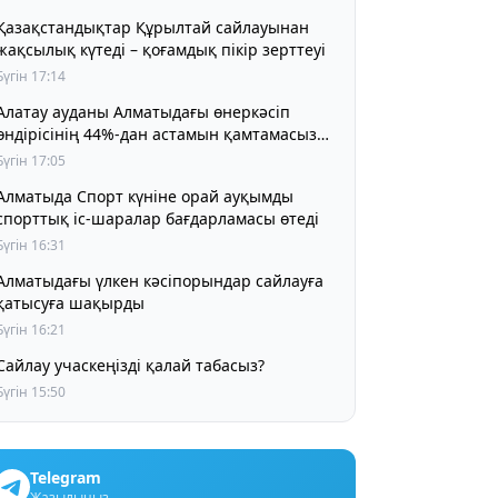
Қазақстандықтар Құрылтай сайлауынан
жақсылық күтеді – қоғамдық пікір зерттеуі
Бүгін 17:14
Алатау ауданы Алматыдағы өнеркәсіп
өндірісінің 44%-дан астамын қамтамасыз
етіп отыр
Бүгін 17:05
Алматыда Спорт күніне орай ауқымды
спорттық іс-шаралар бағдарламасы өтеді
Бүгін 16:31
Алматыдағы үлкен кәсіпорындар сайлауға
қатысуға шақырды
Бүгін 16:21
Сайлау учаскеңізді қалай табасыз?
Бүгін 15:50
Telegram
Жазылыңыз