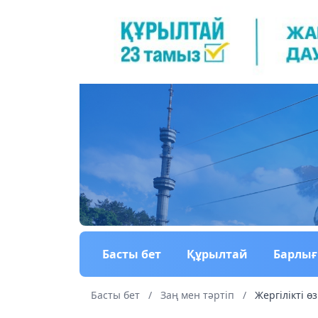
Басты бет
Құрылтай
Барлы
Басты бет
/
Заң мен тəртіп
/
Жергілікті өз