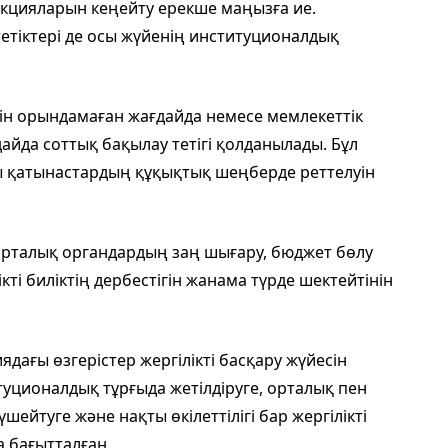
ункцияларын кеңейту ерекше маңызға ие.
тетіктері де осы жүйенің институционалдық
ерін орындамаған жағдайда немесе мемлекеттік
дайда соттық бақылау тетігі қолданылады. Бұл
ғы қатынастардың құқықтық шеңберде реттелуін
рталық органдардың заң шығару, бюджет бөлу
ті биліктің дербестігін жанама түрде шектейтінін
дағы өзгерістер жергілікті басқару жүйесін
итуционалдық тұрғыда жетілдіруге, орталық пен
үшейтуге және нақты өкілеттілігі бар жергілікті
а бағытталған.