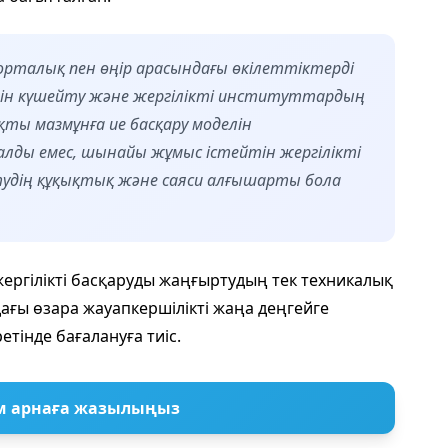
орталық пен өңір арасындағы өкілеттіктерді
лін күшейту және жергілікті институттардың
ты мазмұнға ие басқару моделін
малды емес, шынайы жұмыс істейтін жергілікті
 өтудің құқықтық және саяси алғышарты бола
ергілікті басқаруды жаңғыртудың тек техникалық
дағы өзара жауапкершілікті жаңа деңгейге
тінде бағалануға тиіс.
м арнаға жазылыңыз