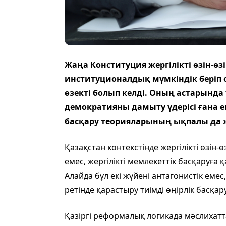
Жаңа Конституция жергілікті өзін-өзі
институционалдық мүмкіндік беріп о
өзекті болып келді. Оның астарында
демократияны дамыту үдерісі ғана е
басқару теорияларының ықпалы да 
Қазақстан контекстінде жергілікті өзін-
емес, жергілікті мемлекеттік басқаруға
Алайда бұл екі жүйені антагонистік еме
ретінде қарастыру тиімді өңірлік басқар
Қазіргі реформалық логикада мәслихатт