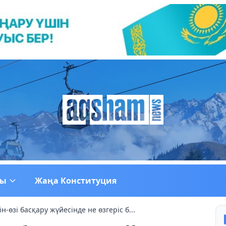
ғы
Жаңа Конституция
ін-өзі басқару жүйесінде не өзгеріс б...