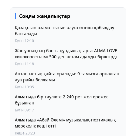
Соңғы жаңалықтар
Қазақстан азаматтығын алуға өтініш қабылдау
басталады
Бүгін 12:10
Жас ұрпақтың басты құндылықтары: ALMA LOVE
кинокөрсетілімі 500-ден астам адамды біріктірді
Бүгін 11:18
Аптап ыстық қайта оралады: 9 тамызға арналған
ауа райы болжамы
Бүгін 10:05
Алматыда бір тәулікте 2 240 рет жол ережесі
бұзылған
Бүгін 09:17
Алматыда «Абай Әлемі» музыкалық-поэтикалық
мерекелік кеші өтті
Кеше 23:23