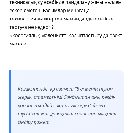
техникалық су есебінде пайдалану жағы мүлдем
ескерілмеген. Ғалымдар мен жаңа
технологияны игерген мамандарды осы іске
тартуға не кедергі?
Экологиялық мәдениетті қалыптастыру да өзекті
мәселе.
Қазақстанды әр азамат “Бұл менің туған
жерім, атамекенім! Сондықтан оны көздің
қарашығындай сақтауым керек” деген
түсінікті жас ұрпақтың санасына мықтап
сіңдіру қажет.