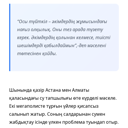
“Осы түйткіл – әкімдердің жұмысындағы
нағыз олқылық. Оны тез арада түзету
керек. Әкімдердің қолынан келмесе, тиісті
шешімдерді қабылдаймын”,-деп мәселені
төтесінен қойды.
Шынында қазір Астана мен Алматы
қаласындағы су тапшылығы өте күрделі мәселе.
Екі мегаполисте тұрғын үйлер қисапсыз
салынып жатыр. Соның салдарынан сумен
жабдықтау ісінде үлкен проблема туындап отыр.