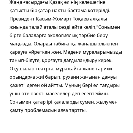
Жаңа ғасырдағы Қазақ елінің келешегіне
қатысты бірқатар нақты бастама көтерілді.
Президент Қасым-Жомарт Тоқаев алқалы
жиында талай аталы сөзді айта келіп,”Сонымен
бірге балаларға экологиялық тәрбие беру
маңызды. Оларды табиғатқа жанашырлықпен
қарауға үйреткен жөн. Мәдени мұраларымызды
танып-білуге, қорғауға дағдыландыру керек.
Оқушылар театрға, мұражайға және тарихи
орындарға жиі барып, рухани жағынан дамуы
қажет" деген ой айтты. Мұның бәрі ел тағдыры
үшін өте өзекті мәселелер деп есептеймін.
Сонымен қатар ірі қалаларды сумен, жылумен
қамту проблемасын алға тартты.