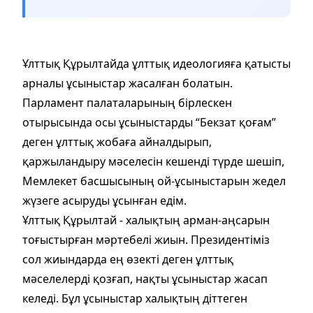
Ұлттық Құрылтайда ұлттық идеологияға қатысты
арналы ұсыныстар жасалған болатын.
Парламент палаталарының бірлескен
отырысында осы ұсыныстарды “Бекзат қоғам”
деген ұлттық жобаға айналдырып,
қаржыландыру мәселесін кешенді түрде шешіп,
Мемлекет басшысының ой-ұсыныстарын жедел
жүзеге асыруды ұсынған едім.
Ұлттық Құрылтай - халықтың арман-аңсарын
тоғыстырған мәртебелі жиын. Президентіміз
сол жиындарда ең өзекті деген ұлттық
мәселелерді қозғап, нақты ұсыныстар жасап
келеді. Бұл ұсыныстар халықтың діттеген