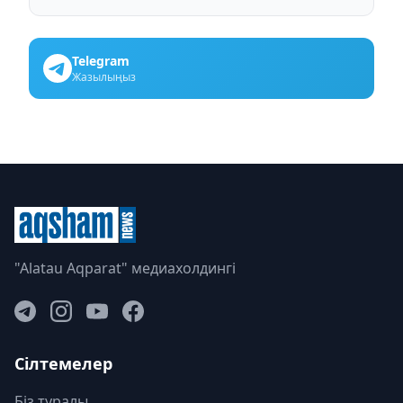
Telegram
Жазылыңыз
"Alatau Aqparat" медиахолдингі
Сілтемелер
Біз туралы