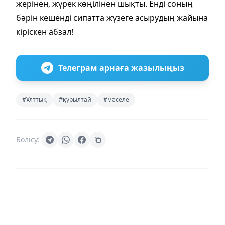
жерінен, жүрек көңілінен шықты. Енді соның
бәрін кешенді сипатта жүзеге асырудың жайына
кіріскен абзал!
Телеграм арнаға жазылыңыз
#Ұлттық
#құрылтай
#мәселе
Бөлісу: