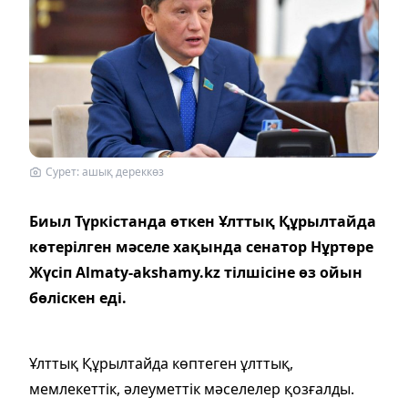
Сурет: ашық дереккөз
Биыл Түркістанда өткен Ұлттық Құрылтайда
көтерілген мәселе хақында сенатор Нұртөре
Жүсіп Almaty-akshamy.kz тілшісіне өз ойын
бөліскен еді.
Ұлттық Құрылтайда көптеген ұлттық,
мемлекеттік, әлеуметтік мәселелер қозғалды.