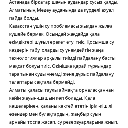
Астанада бірқатар шағын аудандар сусыз қалды.
Алматының Медеу ауданында да күрделі ахуал
пайда болды.
Қазақстан үшін су проблемасы жылдан жылға
күшейе бермек. Осындай жағдайда қала
әкімдіктері шұғыл әрекет етуі тиіс. Қосымша су
көздерін табу, оларды су үнемдейтін жаңа
технологиялар арқылы тиімді пайдалану басты
мақсат болуы тиіс. Өкінішке қарай тұрғындар
тарапынан суды үнемді және дұрыс пайдалану
талаптары сақтала бермейді.
Алматы қаласы таулы аймақта орналасқаннан
кейін жауын-шашын көп болады. Қала
көшелерінен, қаланы көктей өтетін ірілі-кішілі
өзендер мен бұлақтардың, жаңбыр суын
арнайы тоспа жасап, су резервуарларына жиып,