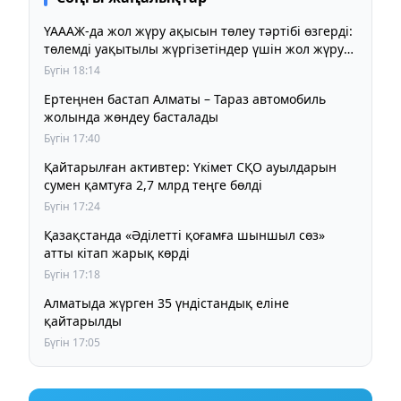
ҮАААЖ-да жол жүру ақысын төлеу тәртібі өзгерді:
төлемді уақытылы жүргізетіндер үшін жол жүру
құны бұрынғы деңгейде сақталады
Бүгін 18:14
Ертеңнен бастап Алматы – Тараз автомобиль
жолында жөндеу басталады
Бүгін 17:40
Қайтарылған активтер: Үкімет СҚО ауылдарын
сумен қамтуға 2,7 млрд теңге бөлді
Бүгін 17:24
Қазақстанда «Әділетті қоғамға шыншыл сөз»
атты кітап жарық көрді
Бүгін 17:18
Алматыда жүрген 35 үндістандық еліне
қайтарылды
Бүгін 17:05