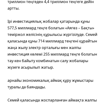
триллион теңгеден 4,4 триллион теңгеге дейін
артты.
Ірі инвестициялық жобалар қатарында құны
577,5 миллиард теңге болатын «Аягөз – Бақты»
теміржол желісінің құрылысы жүргізілуде. Семей
қаласында құны 714 миллиард теңгені құрайтын
жаңа жылу электр орталығы мен жалпы
инвестиция көлемі 255 миллиард теңге болатын
тау-кен байыту комбинатын салу жобалары
жүзеге асырылып жатыр.
арнайы экономикалық аймақ құру жұмыстары
туралы да баяндады.
Семей қаласында жоспарланған аймақта жалпы