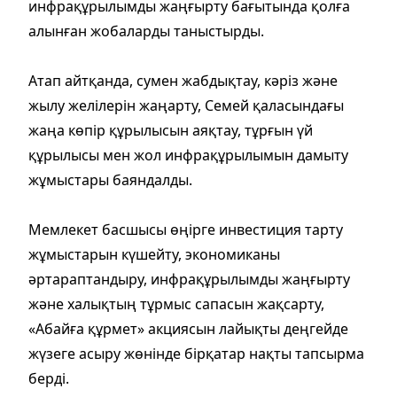
инфрақұрылымды жаңғырту бағытында қолға
алынған жобаларды таныстырды.
Атап айтқанда, сумен жабдықтау, кәріз және
жылу желілерін жаңарту, Семей қаласындағы
жаңа көпір құрылысын аяқтау, тұрғын үй
құрылысы мен жол инфрақұрылымын дамыту
жұмыстары баяндалды.
Мемлекет басшысы өңірге инвестиция тарту
жұмыстарын күшейту, экономиканы
әртараптандыру, инфрақұрылымды жаңғырту
және халықтың тұрмыс сапасын жақсарту,
«Абайға құрмет» акциясын лайықты деңгейде
жүзеге асыру жөнінде бірқатар нақты тапсырма
берді.