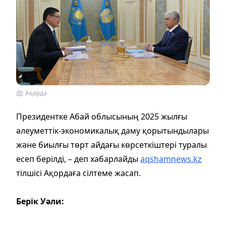
Ақорда
Президентке Абай облысының 2025 жылғы
әлеуметтік-экономикалық даму қорытындылары
және биылғы төрт айдағы көрсеткіштері туралы
есеп берілді, – деп хабарлайды
aqshamnews.kz
тілшісі Ақордаға сілтеме жасап.
Берік Уәли: