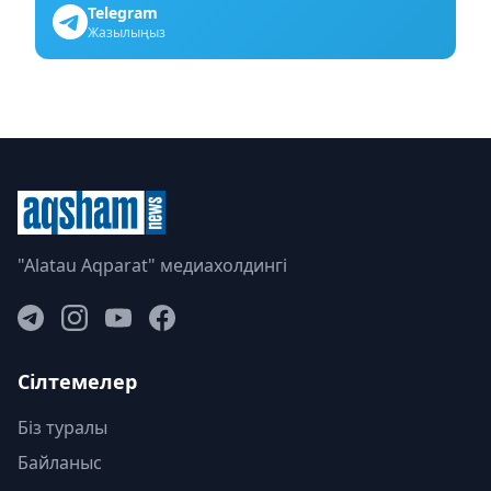
Telegram
Жазылыңыз
"Alatau Aqparat" медиахолдингі
Сілтемелер
Біз туралы
Байланыс