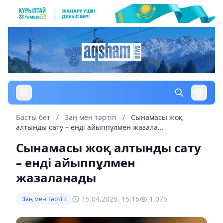
Басты бет
/
Заң мен тəртіп
/
Сынамасы жоқ
алтынды сату – енді айыппұлмен жазала...
Сынамасы жоқ алтынды сату
– енді айыппұлмен
жазаланады
15.04.2025, 15:16
1,075
Заң мен тəртіп