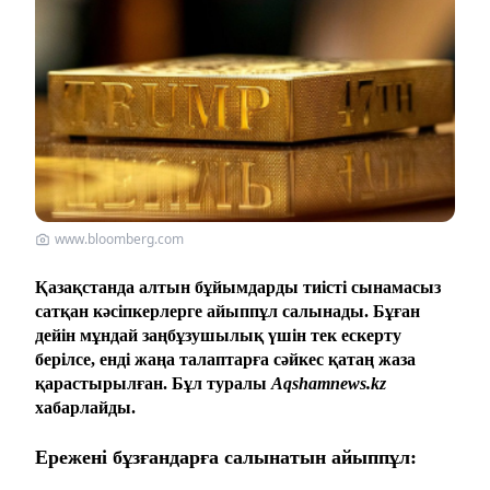
www.bloomberg.com
Қазақстанда алтын бұйымдарды тиісті сынамасыз
сатқан кәсіпкерлерге айыппұл салынады. Бұған
дейін мұндай заңбұзушылық үшін тек ескерту
берілсе, енді жаңа талаптарға сәйкес қатаң жаза
қарастырылған. Бұл туралы
Aqshamnews.kz
хабарлайды.
Ережені бұзғандарға салынатын айыппұл: