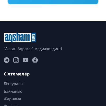
"Alatau Aqparat" медиахолдингі
Сілтемелер
Біз туралы
Байланыс
Жарнама