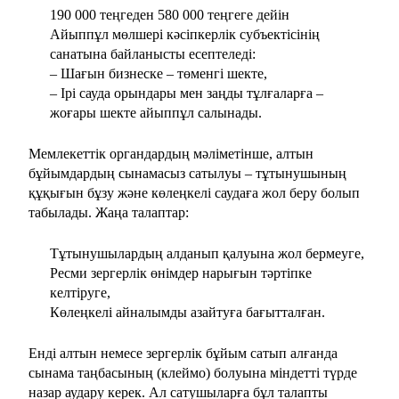
190 000 теңгеден 580 000 теңгеге дейін
Айыппұл мөлшері кәсіпкерлік субъектісінің
санатына байланысты есептеледі:
– Шағын бизнеске – төменгі шекте,
– Ірі сауда орындары мен заңды тұлғаларға –
жоғары шекте айыппұл салынады.
Мемлекеттік органдардың мәліметінше, алтын
бұйымдардың сынамасыз сатылуы – тұтынушының
құқығын бұзу және көлеңкелі саудаға жол беру болып
табылады. Жаңа талаптар:
Тұтынушылардың алданып қалуына жол бермеуге,
Ресми зергерлік өнімдер нарығын тәртіпке
келтіруге,
Көлеңкелі айналымды азайтуға бағытталған.
Енді алтын немесе зергерлік бұйым сатып алғанда
сынама таңбасының (клеймо) болуына міндетті түрде
назар аудару керек. Ал сатушыларға бұл талапты