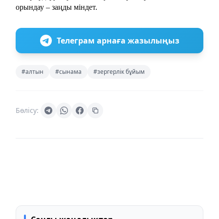
орындау – заңды міндет.
Телеграм арнаға жазылыңыз
#алтын
#сынама
#зергерлік бұйым
Бөлісу: