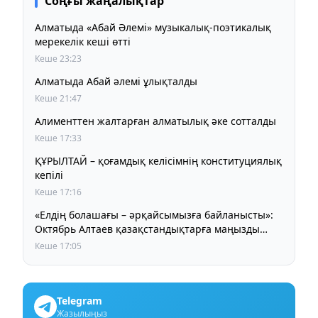
Соңғы жаңалықтар
Алматыда «Абай Әлемі» музыкалық-поэтикалық
мерекелік кеші өтті
Кеше 23:23
Алматыда Абай әлемі ұлықталды
Кеше 21:47
Алименттен жалтарған алматылық әке сотталды
Кеше 17:33
ҚҰРЫЛТАЙ – қоғамдық келісімнің конституциялық
кепілі
Кеше 17:16
«Елдің болашағы – әрқайсымызға байланысты»:
Октябрь Алтаев қазақстандықтарға маңызды
үндеу жасады
Кеше 17:05
Telegram
Жазылыңыз