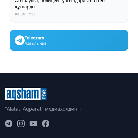
Атыраулық полицей тұрғындарды өрттен
құтқарды
Кеше 17:12
Telegram
Жазылыңыз
"Alatau Aqparat" медиахолдингі