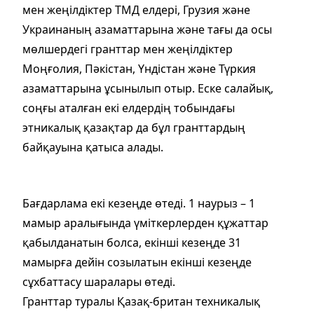
мен жеңілдіктер ТМД елдері, Грузия және
Украинаның азаматтарына және тағы да осы
мөлшердегі гранттар мен жеңілдіктер
Моңғолия, Пәкістан, Үндістан және Түркия
азаматтарына ұсынылып отыр. Еске салайық,
соңғы аталған екі елдердің тобындағы
этникалық қазақтар да бұл гранттардың
байқауына қатыса алады.
Бағдарлама екі кезеңде өтеді. 1 наурыз – 1
мамыр аралығында үміткерлерден құжаттар
қабылданатын болса, екінші кезеңде 31
мамырға дейін созылатын екінші кезеңде
сұхбаттасу шаралары өтеді.
Гранттар туралы Қазақ-британ техникалық