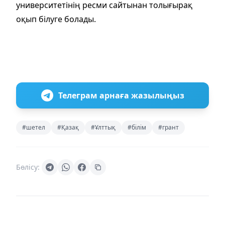
университетінің ресми сайтынан толығырақ
оқып білуге болады.
Телеграм арнаға жазылыңыз
#шетел
#Қазақ
#Ұлттық
#білім
#грант
Бөлісу: