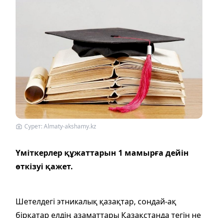
Сурет: Almaty-akshamy.kz
Үміткерлер құжаттарын 1 мамырға дейін
өткізуі қажет.
Шетелдегі этникалық қазақтар, сондай-ақ
бірқатар елдің азаматтары Қазақстанда тегін не