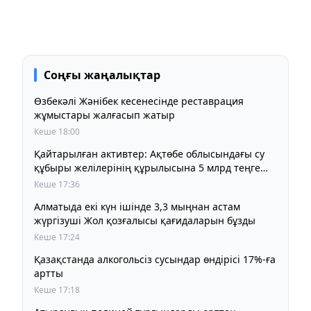
Соңғы жаңалықтар
Өзбекәлі Жәнібек кесенесінде реставрация
жұмыстары жалғасып жатыр
Кеше 18:00
Қайтарылған активтер: Ақтөбе облысындағы су
құбыры желілерінің құрылысына 5 млрд теңге
бөлінді
Кеше 17:36
Алматыда екі күн ішінде 3,3 мыңнан астам
жүргізуші Жол қозғалысы қағидаларын бұзды
Кеше 17:24
Қазақстанда алкогольсіз сусындар өндірісі 17%-ға
артты
Кеше 17:18