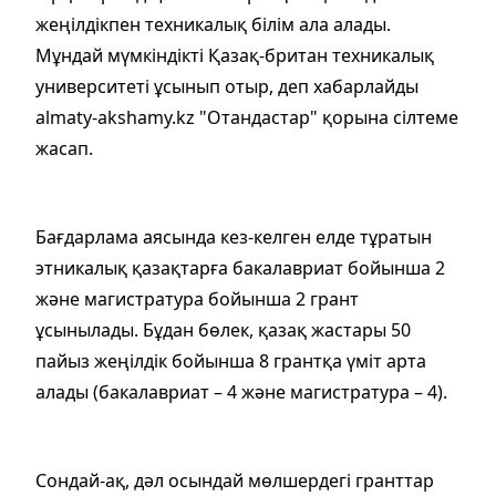
жеңілдікпен техникалық білім ала алады.
Мұндай мүмкіндікті Қазақ-британ техникалық
университеті ұсынып отыр, деп хабарлайды
аlmaty-akshamy.kz "Отандастар" қорына сілтеме
жасап.
Бағдарлама аясында кез-келген елде тұратын
этникалық қазақтарға бакалавриат бойынша 2
және магистратура бойынша 2 грант
ұсынылады. Бұдан бөлек, қазақ жастары 50
пайыз жеңілдік бойынша 8 грантқа үміт арта
алады (бакалавриат – 4 және магистратура – 4).
Сондай-ақ, дәл осындай мөлшердегі гранттар