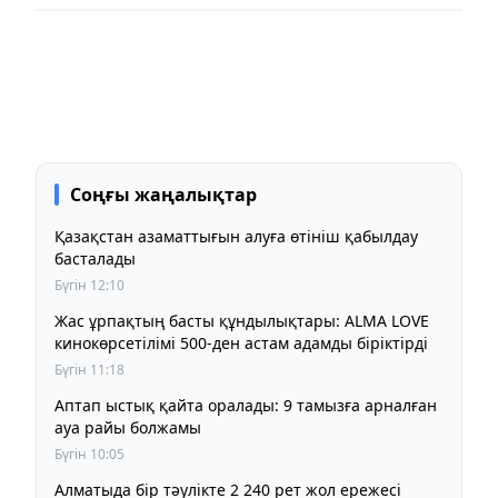
Соңғы жаңалықтар
Қазақстан азаматтығын алуға өтініш қабылдау
басталады
Бүгін 12:10
Жас ұрпақтың басты құндылықтары: ALMA LOVE
кинокөрсетілімі 500-ден астам адамды біріктірді
Бүгін 11:18
Аптап ыстық қайта оралады: 9 тамызға арналған
ауа райы болжамы
Бүгін 10:05
Алматыда бір тәулікте 2 240 рет жол ережесі