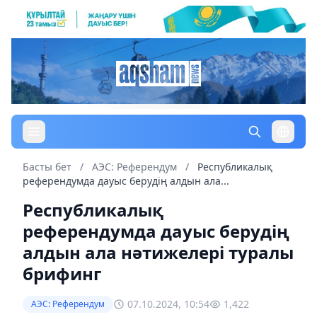
Басты бет
/
АЭС: Референдум
/
Республикалық
референдумда дауыс берудің алдын ала...
Республикалық
референдумда дауыс берудің
алдын ала нәтижелері туралы
брифинг
07.10.2024, 10:54
1,422
АЭС: Референдум