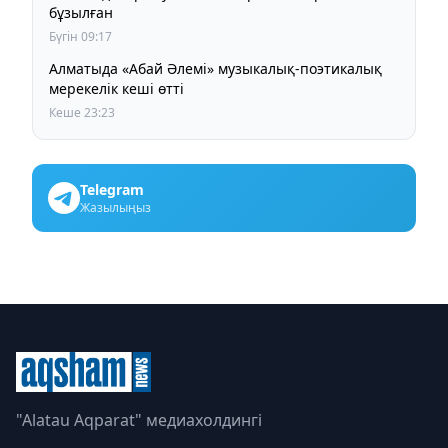
бұзылған
Бүгін 09:17
Алматыда «Абай Әлемі» музыкалық-поэтикалық
мерекелік кеші өтті
Кеше 23:23
Telegram
Жазылыңыз
"Alatau Aqparat" медиахолдингі