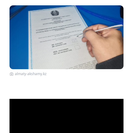
almaty-akshamy.kz