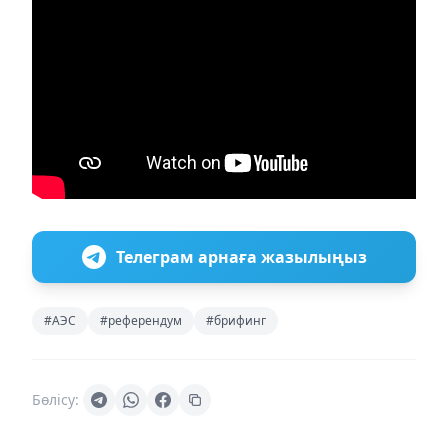
Телеграм арнаға жазылыңыз
#АЭС
#референдум
#брифинг
Бөлісу: