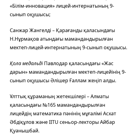
«Білім-инновация» лицей-интернатының 9-
сынып оқушысы;
Санжар Жангелді – Қарағанды қаласындағы
Н.Нұрмақов атындағы мамандандырылған
мектеп-лицей-интернатының 9-сынып оқушысы.
Қола медальді
Павлодар қаласындағы «Жас
дарын» мамандандырылған мектеп-лицейінің 9-
сынып оқушысы Әлішер Ғаллам жеңіп алды.
Ұлттық құраманың жетекшілері – Алматы
қаласындағы №165 мамандандырылған
лицейдің математика пәнінің мұғалімі Асхат
Әбдіқұлов және IITU сеньор-лекторы Айбар
Қуанышбай.