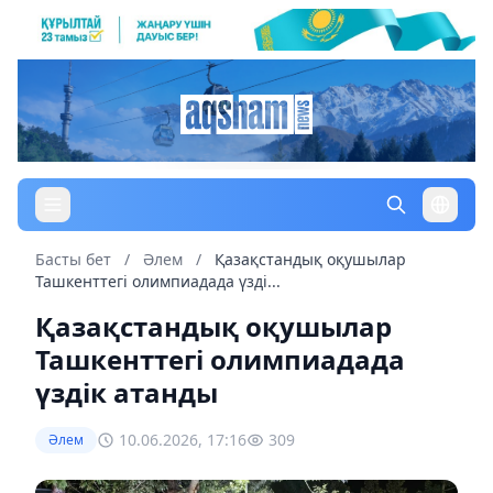
Басты бет
/
Әлем
/
Қазақстандық оқушылар
Ташкенттегі олимпиадада үзді...
Қазақстандық оқушылар
Ташкенттегі олимпиадада
үздік атанды
10.06.2026, 17:16
309
Әлем