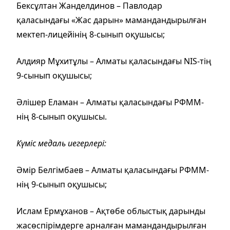
Бексұлтан Жанделдинов – Павлодар
қаласындағы «Жас дарын» мамандандырылған
мектеп-лицейінің 8-сынып оқушысы;
Алдияр Мұхитұлы – Алматы қаласындағы NIS-тің
9-сынып оқушысы;
Әлішер Еламан – Алматы қаласындағы РФММ-
нің 8-сынып оқушысы.
Күміс медаль иегерлері:
Әмір Белгімбаев – Алматы қаласындағы РФММ-
нің 9-сынып оқушысы;
Ислам Ермұханов – Ақтөбе облыстық дарынды
жасөспірімдерге арналған мамандандырылған