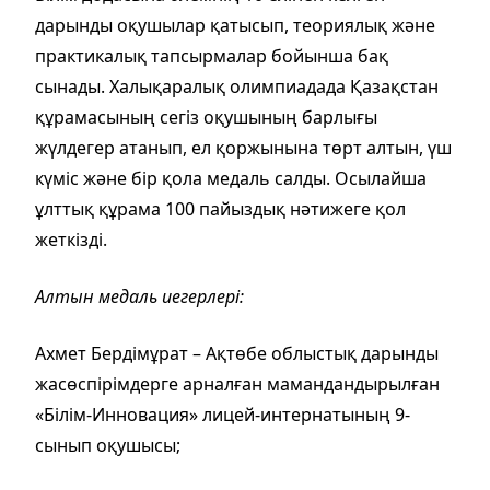
дарынды оқушылар қатысып, теориялық және
практикалық тапсырмалар бойынша бақ
сынады. Халықаралық олимпиадада Қазақстан
құрамасының сегіз оқушының барлығы
жүлдегер атанып, ел қоржынына төрт алтын, үш
күміс және бір қола медаль салды. Осылайша
ұлттық құрама 100 пайыздық нәтижеге қол
жеткізді.
Алтын медаль иегерлері:
Ахмет Бердімұрат – Ақтөбе облыстық дарынды
жасөспірімдерге арналған мамандандырылған
«Білім-Инновация» лицей-интернатының 9-
сынып оқушысы;