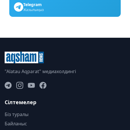
Telegram
Жазылыңыз
"Alatau Aqparat" медиахолдингі
Сілтемелер
Біз туралы
Байланыс