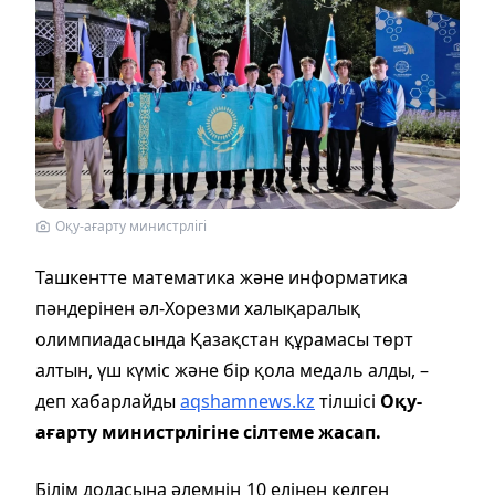
Оқу-ағарту министрлігі
Ташкентте математика және информатика
пәндерінен әл-Хорезми халықаралық
олимпиадасында Қазақстан құрамасы төрт
алтын, үш күміс және бір қола медаль алды, –
деп хабарлайды
aqshamnews.kz
тілшісі
Оқу-
ағарту министрлігіне сілтеме жасап.
Білім додасына әлемнің 10 елінен келген