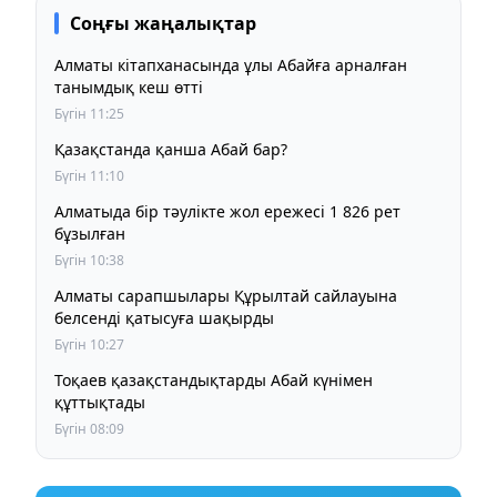
Соңғы жаңалықтар
Алматы кітапханасында ұлы Абайға арналған
танымдық кеш өтті
Бүгін 11:25
Қазақстанда қанша Абай бар?
Бүгін 11:10
Алматыда бір тәулікте жол ережесі 1 826 рет
бұзылған
Бүгін 10:38
Алматы сарапшылары Құрылтай сайлауына
белсенді қатысуға шақырды
Бүгін 10:27
Тоқаев қазақстандықтарды Абай күнімен
құттықтады
Бүгін 08:09