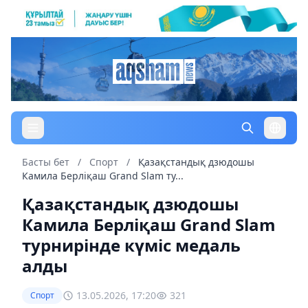
Басты бет
/
Спорт
/
Қазақстандық дзюдошы
Камила Берліқаш Grand Slam ту...
Қазақстандық дзюдошы
Камила Берліқаш Grand Slam
турнирінде күміс медаль
алды
13.05.2026, 17:20
321
Спорт