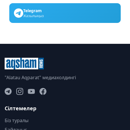
Telegram
Жазылыңыз
"Alatau Aqparat" медиахолдингі
Сілтемелер
Біз туралы
Байланыс