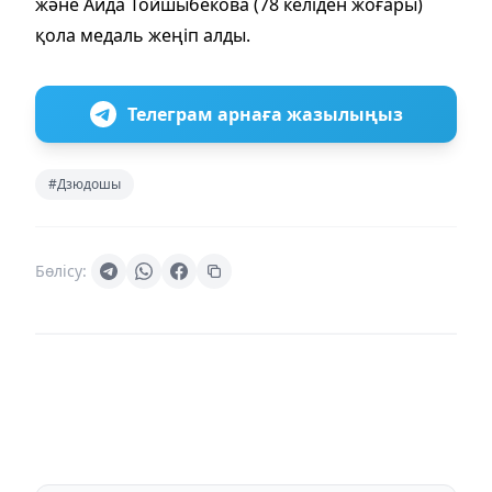
және Аида Тойшыбекова (78 келіден жоғары)
қола медаль жеңіп алды.
Телеграм арнаға жазылыңыз
#Дзюдошы
Бөлісу: