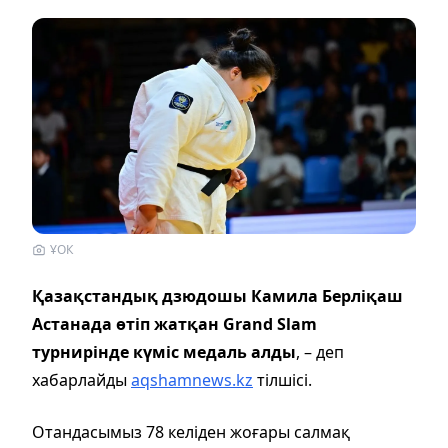
ҰОК
Қазақстандық дзюдошы Камила Берліқаш
Астанада өтіп жатқан Grand Slam
турнирінде күміс медаль алды
, – деп
хабарлайды
aqshamnews.kz
тілшісі.
Отандасымыз 78 келіден жоғары салмақ