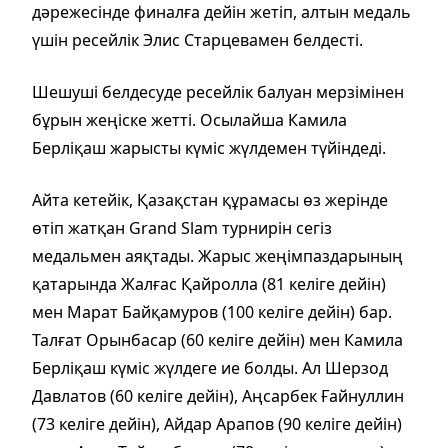
дәрежесінде финалға дейін жетіп, алтын медаль
үшін ресейлік Элис Старцевамен белдесті.
Шешуші белдесуде ресейлік балуан мерзімінен
бұрын жеңіске жетті. Осылайша Камила
Берліқаш жарысты күміс жүлдемен түйіндеді.
Айта кетейік, Қазақстан құрамасы өз жерінде
өтіп жатқан Grand Slam турнирін сегіз
медальмен аяқтады. Жарыс жеңімпаздарының
қатарында Жалғас Қайролла (81 келіге дейін)
мен Марат Байқамуров (100 келіге дейін) бар.
Талғат Орынбасар (60 келіге дейін) мен Камила
Берліқаш күміс жүлдеге ие болды. Ал Шерзод
Давлатов (60 келіге дейін), Аңсарбек Ғайнуллин
(73 келіге дейін), Айдар Арапов (90 келіге дейін)