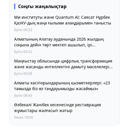
Соңғы жаңалықтар
Ми институты және Quantum AI: Саясат Нұрбек
ҚазҰУ-дың жаңа ғылыми алаңдарымен танысты
Бүгін 09:32
Алматының Алатау ауданында 2026 жылдың
соңына дейін төрт мектеп ашылып, ірі
инфрақұрылымдық жобалар аяқталады
Бүгін 09:22
Маңғыстау облысында цифрлық трансформация
және жасанды интеллектіні дамыту мәселелері
қаралды
Бүгін 09:08
Алматы кәсіпорындарының қызметкерлері: «23
тамызда біз өз таңдауымызды жасаймыз»
Бүгін 08:43
Өзбекәлі Жәнібек кесенесінде реставрация
жұмыстары жалғасып жатыр
Кеше 18:00