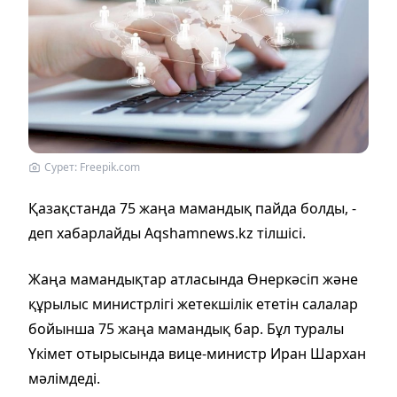
Сурет: Freepik.com
Қазақстанда 75 жаңа мамандық пайда болды, -
деп хабарлайды Аqshamnews.kz тілшісі.
Жаңа мамандықтар атласында Өнеркәсіп және
құрылыс министрлігі жетекшілік ететін салалар
бойынша 75 жаңа мамандық бар. Бұл туралы
Үкімет отырысында вице-министр Иран Шархан
мәлімдеді.