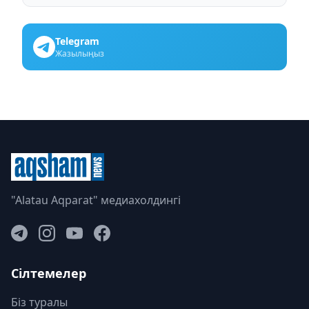
Telegram
Жазылыңыз
"Alatau Aqparat" медиахолдингі
Сілтемелер
Біз туралы