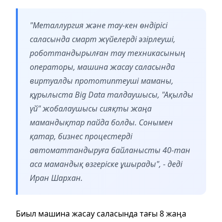
"Металлургия және тау-кен өндірісі
саласында смарт жүйелерді әзірлеуші,
роботтандырылған тау техникасының
операторы, машина жасау саласында
виртуалды прототиптеуші маманы,
құрылыста Big Data талдаушысы, "Ақылды
үй" жобалаушысы сияқты жаңа
мамандықтар пайда болды. Сонымен
қатар, бизнес процестерді
автоматтандыруға байланысты 40-тан
аса мамандық өзгеріске ұшырады", - деді
Иран Шархан.
Биыл машина жасау саласында тағы 8 жаңа