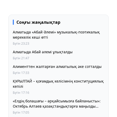
Соңғы жаңалықтар
Алматыда «Абай Әлемі» музыкалық-поэтикалық
мерекелік кеші өтті
Бүгін 23:23
Алматыда Абай әлемі ұлықталды
Бүгін 21:47
Алименттен жалтарған алматылық әке сотталды
Бүгін 17:33
ҚҰРЫЛТАЙ – қоғамдық келісімнің конституциялық
кепілі
Бүгін 17:16
«Елдің болашағы – әрқайсымызға байланысты»:
Октябрь Алтаев қазақстандықтарға маңызды
үндеу жасады
Бүгін 17:05