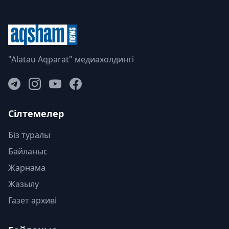
"Alatau Aqparat" медиахолдингі
Сілтемелер
Біз туралы
Байланыс
Жарнама
Жазылу
Газет архиві