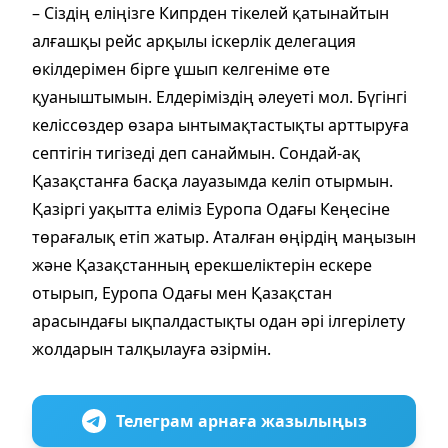
– Сіздің еліңізге Кипрден тікелей қатынайтын
алғашқы рейс арқылы іскерлік делегация
өкілдерімен бірге ұшып келгеніме өте
қуаныштымын. Елдеріміздің әлеуеті мол. Бүгінгі
келіссөздер өзара ынтымақтастықты арттыруға
септігін тигізеді деп санаймын. Сондай-ақ
Қазақстанға басқа лауазымда келіп отырмын.
Қазіргі уақытта еліміз Еуропа Одағы Кеңесіне
төрағалық етіп жатыр. Аталған өңірдің маңызын
және Қазақстанның ерекшеліктерін ескере
отырып, Еуропа Одағы мен Қазақстан
арасындағы ықпалдастықты одан әрі ілгерілету
жолдарын талқылауға әзірмін.
Телеграм арнаға жазылыңыз