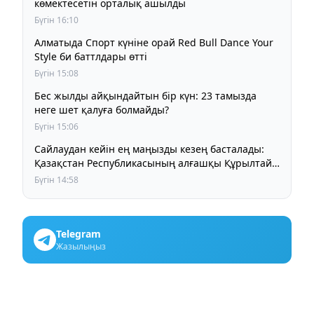
көмектесетін орталық ашылды
Бүгін 16:10
Алматыда Спорт күніне орай Red Bull Dance Your
Style би баттлдары өтті
Бүгін 15:08
Бес жылды айқындайтын бір күн: 23 тамызда
неге шет қалуға болмайды?
Бүгін 15:06
Сайлаудан кейін ең маңызды кезең басталады:
Қазақстан Республикасының алғашқы Құрылтайы
қалай жұмыс істейді?
Бүгін 14:58
Telegram
Жазылыңыз