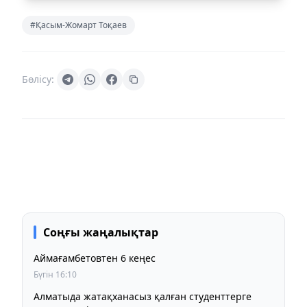
#Қасым-Жомарт Тоқаев
Бөлісу:
Соңғы жаңалықтар
Аймағамбетовтен 6 кеңес
Бүгін 16:10
Алматыда жатақханасыз қалған студенттерге