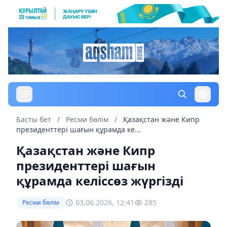
Басты бет
/
Ресми бөлім
/
Қазақстан және Кипр
президенттері шағын құрамда ке...
Қазақстан және Кипр
президенттері шағын
құрамда келіссөз жүргізді
03.06.2026, 12:41
285
Ресми бөлім