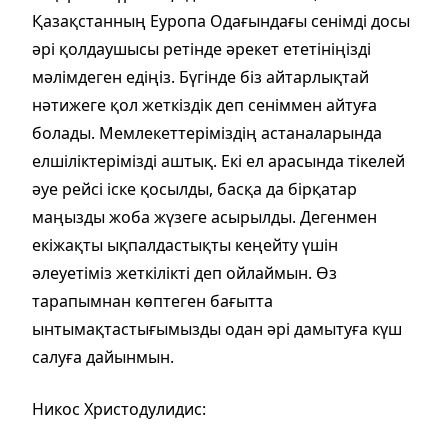
Қазақстанның Еуропа Одағындағы сенімді досы
әрі қолдаушысы ретінде әрекет ететініңізді
мәлімдеген едіңіз. Бүгінде біз айтарлықтай
нәтижеге қол жеткіздік деп сеніммен айтуға
болады. Мемлекеттеріміздің астаналарында
елшіліктерімізді аштық. Екі ел арасында тікелей
әуе рейсі іске қосылды, басқа да бірқатар
маңызды жоба жүзеге асырылды. Дегенмен
екіжақты ықпалдастықты кеңейту үшін
әлеуетіміз жеткілікті деп ойлаймын. Өз
тарапымнан көптеген бағытта
ынтымақтастығымызды одан әрі дамытуға күш
салуға дайынмын.
Никос Христодулидис: