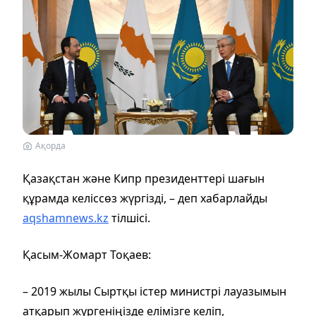
Ақорда
Қазақстан және Кипр президенттері шағын
құрамда келіссөз жүргізді, – деп хабарлайды
aqshamnews.kz
тілшісі.
Қасым-Жомарт Тоқаев:
– 2019 жылы Сыртқы істер министрі лауазымын
атқарып жүргеніңізде елімізге келіп,