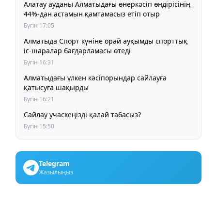
Алатау ауданы Алматыдағы өнеркәсіп өндірісінің
44%-дан астамын қамтамасыз етіп отыр
Бүгін 17:05
Алматыда Спорт күніне орай ауқымды спорттық
іс-шаралар бағдарламасы өтеді
Бүгін 16:31
Алматыдағы үлкен кәсіпорындар сайлауға
қатысуға шақырды
Бүгін 16:21
Сайлау учаскеңізді қалай табасыз?
Бүгін 15:50
Telegram
Жазылыңыз