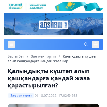
Басты бет
/
Заң мен тəртіп
/
Қалыңдықты күштеп
алып қашқандарға қандай жаза қар...
Қалыңдықты күштеп алып
қашқандарға қандай жаза
қарастырылған?
18.07.2025, 17:02
933
Заң мен тəртіп