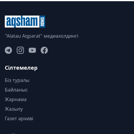
"Alatau Aqparat" медиахолдингі
Сілтемелер
Біз туралы
Байланыс
Жарнама
Жазылу
Газет архиві