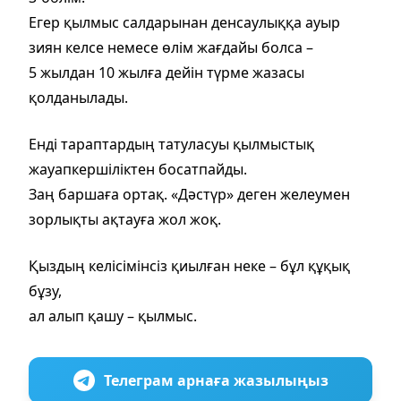
Егер қылмыс салдарынан денсаулыққа ауыр
зиян келсе немесе өлім жағдайы болса –
5 жылдан 10 жылға дейін түрме жазасы
қолданылады.
Енді тараптардың татуласуы қылмыстық
жауапкершіліктен босатпайды.
Заң баршаға ортақ. «Дәстүр» деген желеумен
зорлықты ақтауға жол жоқ.
Қыздың келісімінсіз қиылған неке – бұл құқық
бұзу,
ал алып қашу – қылмыс.
Телеграм арнаға жазылыңыз