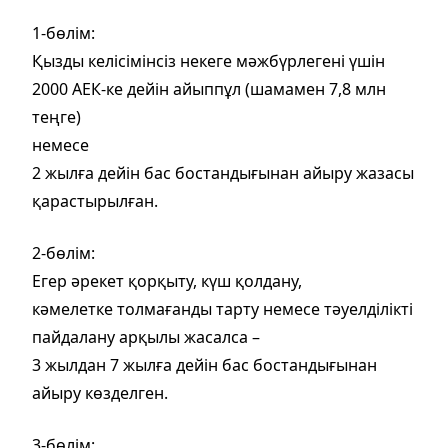
1-бөлім:
Қызды келісімінсіз некеге мәжбүрлегені үшін
2000 АЕК-ке дейін айыппұл (шамамен 7,8 млн
теңге)
немесе
2 жылға дейін бас бостандығынан айыру жазасы
қарастырылған.
2-бөлім:
Егер әрекет қорқыту, күш қолдану,
кәмелетке толмағанды тарту немесе тәуелділікті
пайдалану арқылы жасалса –
3 жылдан 7 жылға дейін бас бостандығынан
айыру көзделген.
3-бөлім: