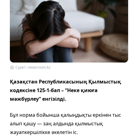
Сурет: newsroom.kz
Қазақстан Республикасының Қылмыстық
кодексіне 125-1-бап – “Неке қиюға
мәжбүрлеу” енгізілді.
Бұл норма бойынша қалыңдықты еркінен тыс
алып қашу — заң алдында қылмыстық
жауапкершілікке әкелетін іс.