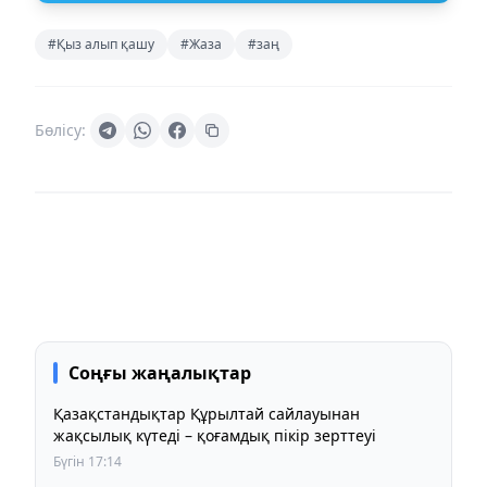
#Қыз алып қашу
#Жаза
#заң
Бөлісу:
Соңғы жаңалықтар
Қазақстандықтар Құрылтай сайлауынан
жақсылық күтеді – қоғамдық пікір зерттеуі
Бүгін 17:14