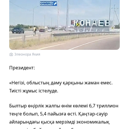
Элеонора Якия
Президент:
«Негізі, облыстың даму қарқыны жаман емес.
Тиісті жұмыс істелуде.
Былтыр өңірлік жалпы өнім көлемі 6,7 триллион
теңге болып, 5,4 пайызға өсті. Қаңтар-сәуір
айларындағы қысқа мерзімді экономикалық