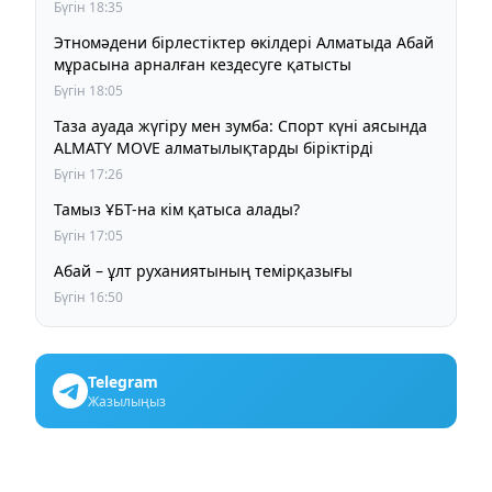
Бүгін 18:35
Этномәдени бірлестіктер өкілдері Алматыда Абай
мұрасына арналған кездесуге қатысты
Бүгін 18:05
Таза ауада жүгіру мен зумба: Спорт күні аясында
ALMATY MOVE алматылықтарды біріктірді
Бүгін 17:26
Тамыз ҰБТ-на кім қатыса алады?
Бүгін 17:05
Абай – ұлт руханиятының темірқазығы
Бүгін 16:50
Telegram
Жазылыңыз