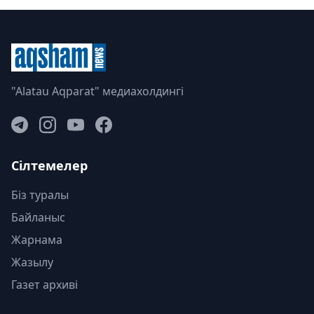
"Alatau Aqparat" медиахолдингі
Сілтемелер
Біз туралы
Байланыс
Жарнама
Жазылу
Газет архиві