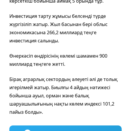
көрсеткіш бойынша аймақ 5 орында тұр.
Инвестиция тарту жұмысы белсенді түрде
жүргізіліп жатыр. Жыл басынан бері облыс
экономикасына 266,2 миллиард теңге
инвестиция салынды.
Өнеркәсіп өндірісінің көлемі шамамен 900
миллиард теңгеге жетті.
Бірақ аграрлық сектордың әлеуеті әлі де толық
игерілмей жатыр. Биылғы 4 айдың нәтижесі
бойынша ауыл, орман және балық
шаруашылығының нақты көлем индексі 101,2
пайыз болды».