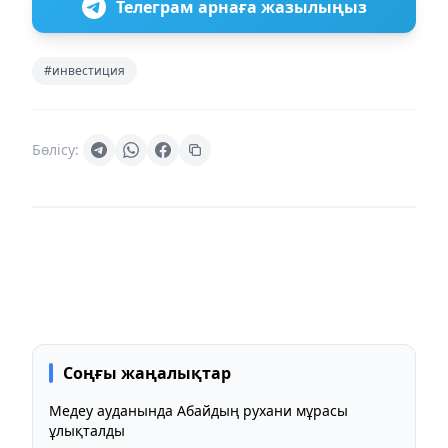
Телеграм арнаға жазылыңыз
#инвестиция
Бөлісу:
Соңғы жаңалықтар
Медеу ауданында Абайдың рухани мұрасы
ұлықталды