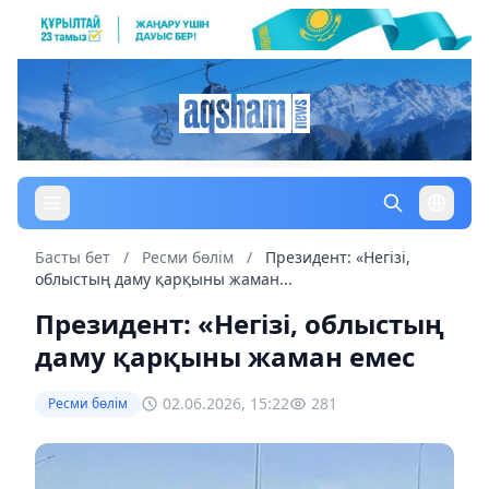
Басты бет
/
Ресми бөлім
/
Президент: «Негізі,
облыстың даму қарқыны жаман...
Президент: «Негізі, облыстың
даму қарқыны жаман емес
02.06.2026, 15:22
281
Ресми бөлім