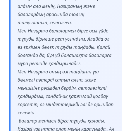
алдын ала менің, Назираның және
балалардың арасында толық
талқыланып, келісілген.
Мен Назираға балалармен бірге осы үйде
тұруды бірнеше рет ұсындым. Алайда ол
өз еркімен бөлек тұруды таңдады. Қалай
болғанда да, бұл үй болашақта балаларға
мұра ретінде қалдырылады.
Мен Назираға оның өзі таңдаған үш
бөлмелі пәтерді сатып алып, жеке
меншігіне рәсімдеп бердім, автокөлікті
қалдырдым, сондай-ақ қаржылай қолдау
көрсетіп, өз міндеттерімді әлі де орындап
келемін.
Балалар менімен бірге тұруды қалады.
Қазіргі уақытта олар менің қарауымда.. Ал