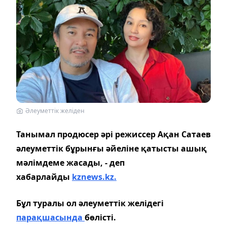
Әлеуметтік желіден
Танымал продюсер әрі режиссер Ақан Сатаев
әлеуметтік бұрынғы әйеліне қатысты ашық
мәлімдеме жасады, - деп
хабарлайды
kznews.kz.
Бұл туралы ол әлеуметтік желідегі
парақшасында
бөлісті.