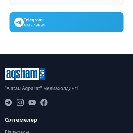
Telegram
Жазылыңыз
"Alatau Aqparat" медиахолдингі
Сілтемелер
Біз туралы