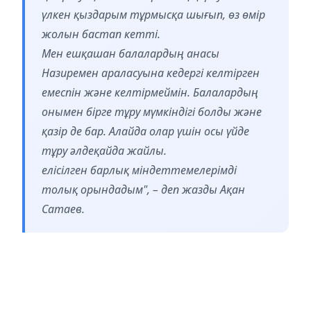
үлкен қыздарым тұрмысқа шығып, өз өмір
жолын бастап кетті.
Мен ешқашан балалардың анасы
Назиремен араласуына кедергі келтірген
емеспін және келтірмеймін. Балалардың
онымен бірге тұру мүмкіндігі болды және
қазір де бар. Алайда олар үшін осы үйде
тұру әлдеқайда жайлы.
елісілген барлық міндеттемелерімді
толық орындадым", – деп жазды Ақан
Сатаев.