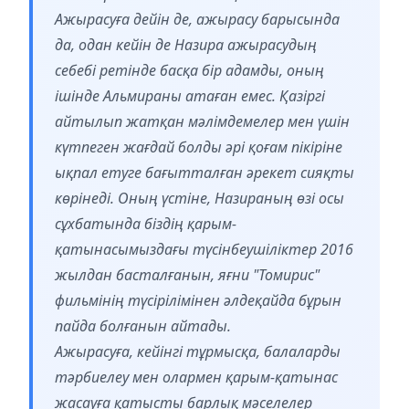
Ажырасуға дейін де, ажырасу барысында
да, одан кейін де Назира ажырасудың
себебі ретінде басқа бір адамды, оның
ішінде Альмираны атаған емес. Қазіргі
айтылып жатқан мәлімдемелер мен үшін
күтпеген жағдай болды әрі қоғам пікіріне
ықпал етуге бағытталған әрекет сияқты
көрінеді. Оның үстіне, Назираның өзі осы
сұхбатында біздің қарым-
қатынасымыздағы түсінбеушіліктер 2016
жылдан басталғанын, яғни "Томирис"
фильмінің түсірілімінен әлдеқайда бұрын
пайда болғанын айтады.
Ажырасуға, кейінгі тұрмысқа, балаларды
тәрбиелеу мен олармен қарым-қатынас
жасауға қатысты барлық мәселелер