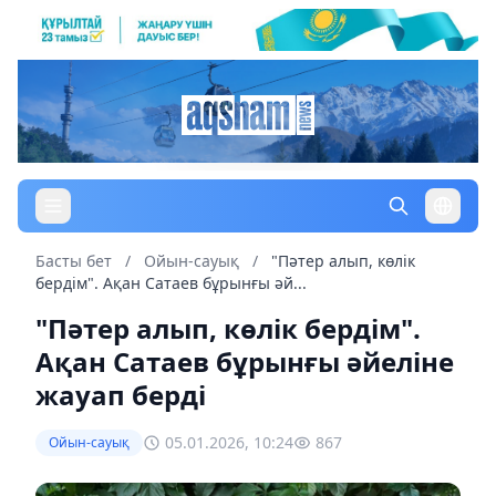
Басты бет
/
Ойын-сауық
/
"Пәтер алып, көлік
бердім". Ақан Сатаев бұрынғы әй...
"Пәтер алып, көлік бердім".
Ақан Сатаев бұрынғы әйеліне
жауап берді
05.01.2026, 10:24
867
Ойын-сауық