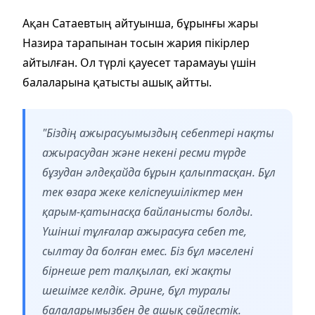
Ақан Сатаевтың айтуынша, бұрынғы жары
Назира тарапынан тосын жария пікірлер
айтылған. Ол түрлі қауесет тарамауы үшін
балаларына қатысты ашық айтты.
"Біздің ажырасуымыздың себептері нақты
ажырасудан және некені ресми түрде
бұзудан әлдеқайда бұрын қалыптасқан. Бұл
тек өзара жеке келіспеушіліктер мен
қарым-қатынасқа байланысты болды.
Үшінші тұлғалар ажырасуға себеп те,
сылтау да болған емес. Біз бұл мәселені
бірнеше рет талқылап, екі жақты
шешімге келдік. Әрине, бұл туралы
балаларымызбен де ашық сөйлестік.