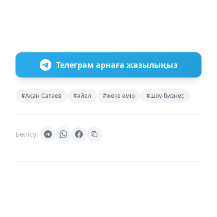
Телеграм арнаға жазылыңыз
#Ақан Сатаев
#әйел
#жеке өмір
#шоу-бизнес
Бөлісу: