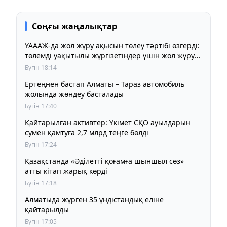
Соңғы жаңалықтар
ҮАААЖ-да жол жүру ақысын төлеу тәртібі өзгерді:
төлемді уақытылы жүргізетіндер үшін жол жүру
құны бұрынғы деңгейде сақталады
Бүгін 18:14
Ертеңнен бастап Алматы – Тараз автомобиль
жолында жөндеу басталады
Бүгін 17:40
Қайтарылған активтер: Үкімет СҚО ауылдарын
сумен қамтуға 2,7 млрд теңге бөлді
Бүгін 17:24
Қазақстанда «Әділетті қоғамға шыншыл сөз»
атты кітап жарық көрді
Бүгін 17:18
Алматыда жүрген 35 үндістандық еліне
қайтарылды
Бүгін 17:05