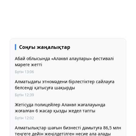
Соңғы жаңалықтар
Абай облысында «Алакөл алаулары» фестивалі
мәреге жетті
Бүгін 13:06
Алматыдағы этномәдени бірлестіктер сайлауға
белсенді қатысуға шақырды
Бүгін 12:39
Жетісуда полицейлер Алакөл жағалауында
жоғалған 6 жасар қызды жедел тапты
Бүгін 12:02
Алматылықтар шағын бизнесті дамытуға 86,5 млн
теңгеге дейін жеңілдетілген несие ала алады