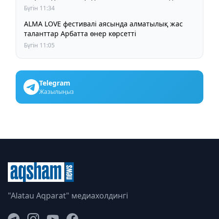
Бүгін 11:34
ALMA LOVE фестивалі аясында алматылық жас
таланттар Арбатта өнер көрсетті
Бүгін 11:05
Telegram
Жазылыңыз
"Alatau Aqparat" медиахолдингі