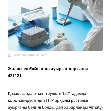
Сурет: Santemagazine.fr
Жалпы ел бойынша ауырғандар саны
421121.
Қазақстанда өткен тәулікте 1321 адамда
коронавирус індеті ПТР арқылы расталып
ауырғаны белгілі болды, деп хабарлайды Almaty-