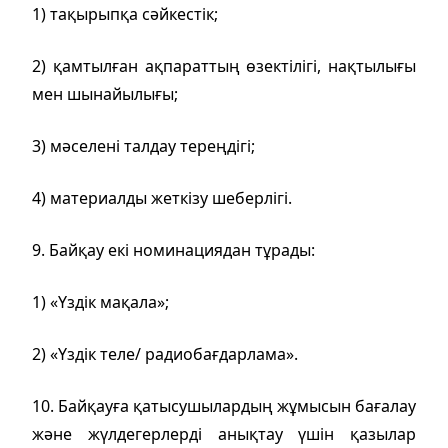
1) тақырыпқа сәйкестік;
2) қамтылған ақпараттың өзектілігі, нақтылығы
мен шынайылығы;
3) мәселені талдау тереңдігі;
4) материалды жеткізу шеберлігі.
9. Байқау екі номинациядан тұрады:
1) «Үздік мақала»;
2) «Үздік теле/ радиобағдарлама».
10.
Байқауға қатысушылардың жұмысын бағалау
және жүлдегерлерді анықтау үшін қазылар