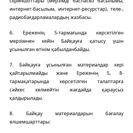
скриншоттары (мерзімді баспасөз басылымы,
интернет-басылым, интернет-ресурстар), теле-,
радиобағдарламалардың жазбасы.
6. Ереженің 5-тармағында көрсетілген
мерзімнен кейін Байқауға қатысу үшін
ұсынылған өтінім қабылданбайды.
7. Байқауға ұсынылған материалдар кері
қайтарылмайды және Ереженің 5, 8-
тармақатарында көрсетілген талаптарға
cәйкес
келмейтін жағдайда қараусыз
қалдырылады.
8. Байқау материалдарын бағалау
өлшемшарттары: