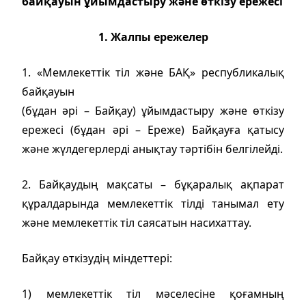
байқауын ұйымдастыру және өткізу ережесі
1. Жалпы ережелер
1. «Мемлекеттік тіл және БАҚ»
республикалық
байқауын
(бұдан әрі – Байқау) ұйымдастыру және өткізу
ережесі (бұдан әрі – Ереже) Байқауға қатысу
және жүлдегерлерді анықтау тәртібін белгілейді.
2. Байқаудың мақсаты – бұқаралық ақпарат
құралдарында мемлекеттік тілді танымал ету
және мемлекеттік тіл саясатын насихаттау.
Байқау өткізудің міндеттері:
1) мемлекеттік тіл мәселесіне қоғамның