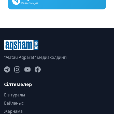
Жазылыңыз
"Alatau Aqparat" медиахолдингі
Сілтемелер
Біз туралы
Байланыс
Жарнама