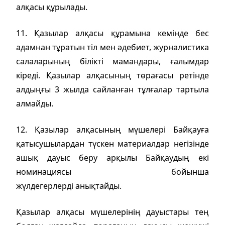
алқасы құрылады.
11. Қазылар алқасы құрамына кемінде бес
адамнан тұратын тіл мен әдебиет, журналистика
салаларының білікті мамандары, ғалымдар
кіреді. Қазылар алқасының төрағасы ретінде
алдыңғы 3 жылда сайланған тұлғалар тартыла
алмайды.
12. Қазылар алқасының мүшелері Байқауға
қатысушылардан түскен материалдар негізінде
ашық дауыс беру арқылы Байқаудың екі
номинациясы бойынша
жүлдегерлерді анықтайды.
Қазылар алқасы мүшелерінің дауыстары тең