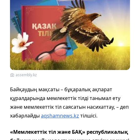
assembly.kz
Байқаудың мақсаты – бұқаралық ақпарат
құралдарында мемлекеттік тілді танымал ету
және мемлекеттік тіл саясатын насихаттау, – деп
хабарлайды
aqshamnews.kz
тілшісі.
«Мемлекеттік тіл және БАҚ» республикалық