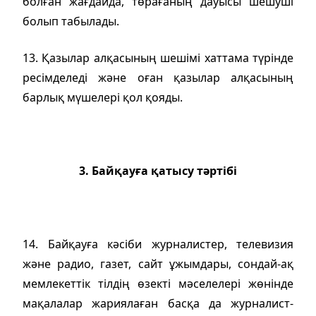
болған жағдайда, төрағаның дауысы шешуші
болып табылады.
13. Қазылар алқасының шешімі хаттама түрінде
ресімделеді және оған қазылар алқасының
барлық мүшелері қол қояды.
3. Байқауға қатысу тәртібі
14.
Байқауға кәсіби журналистер, телевизия
және радио, газет, сайт ұжымдары, сондай-ақ
мемлекеттік тілдің өзекті мәселелері жөнінде
мақалалар жариялаған басқа да журналист-