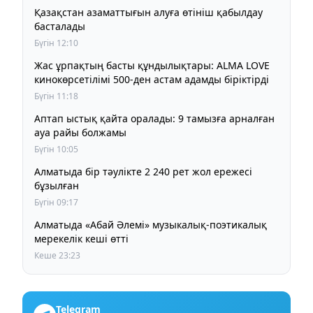
Қазақстан азаматтығын алуға өтініш қабылдау
басталады
Бүгін 12:10
Жас ұрпақтың басты құндылықтары: ALMA LOVE
кинокөрсетілімі 500-ден астам адамды біріктірді
Бүгін 11:18
Аптап ыстық қайта оралады: 9 тамызға арналған
ауа райы болжамы
Бүгін 10:05
Алматыда бір тәулікте 2 240 рет жол ережесі
бұзылған
Бүгін 09:17
Алматыда «Абай Әлемі» музыкалық-поэтикалық
мерекелік кеші өтті
Кеше 23:23
Telegram