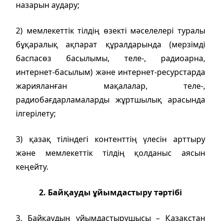
назарын аудару;
2) мемлекеттік тілдің өзекті мәселелері туралы
бұқаралық ақпарат құралдарында (мерзімді
баспасөз басылымы, теле-, радиоарна,
интернет-басылым) және интернет-ресурстарда
жарияланған мақалалар, теле-,
радиобағдарламаларды жұртшылық арасында
ілгерілету;
3) қазақ тіліндегі контенттің үлесін арттыру
және мемлекеттік тілдің қолданыс аясын
кеңейту.
2. Байқауды ұйымдастыру тәртібі
3. Байқаудың ұйымдастырушысы – Қазақстан