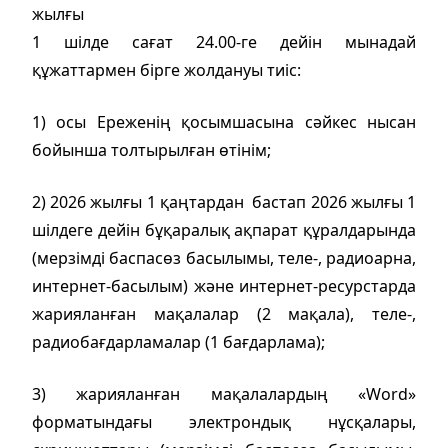
жылғы
1 шілде сағат 24.00-ге дейін мынадай
құжаттармен бірге жолдануы тиіс:
1) осы Ереженің қосымшасына сәйкес нысан
бойынша толтырылған өтінім;
2) 2026 жылғы 1 қаңтардан бастап 2026 жылғы 1
шілдеге дейін бұқаралық ақпарат құралдарында
(мерзімді баспасөз басылымы, теле-, радиоарна,
интернет-басылым) және интернет-ресурстарда
жарияланған мақалалар (2 мақала), теле-,
радиобағдарламалар (1 бағдарлама);
3) жарияланған мақалалардың «Word»
форматындағы электрондық нұсқалары,