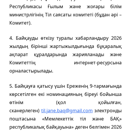
Республикасы Ғылым және жоғары білім
министрлігінің Тіл саясаты комитеті (бұдан әрі –
Комитет).
4. Байқауды өткізу туралы хабарландыру 2026
жылдың бірінші жартыжылдығында бұқаралық
ақпарат құралдарында жарияланады және
Комитеттің интернет-ресурсына
орналастырылады.
5. Байқауға қатысу үшін Ереженің 9-тармағында
көрсетілген екі номинацияның біреуі бойынша
өтінім (қол қойылған,
сканерлеген)
til.jane.baq@gmail.com
электронды
поштасына «Мемлекеттік тіл және БАҚ»
республикалық байқауына» деген белгімен 2026