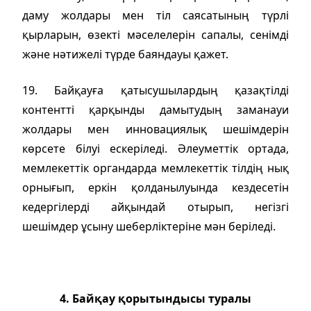
даму жолдары мен тіл саясатының түрлі
қырларын, өзекті мәселелерін сапалы, сенімді
және нәтижелі түрде баяндауы қажет.
19. Байқауға қатысушылардың қазақтілді
контентті қарқынды дамытудың заманауи
жолдары мен инновациялық шешімдерін
көрсете білуі ескеріледі. Әлеуметтік ортада,
мемлекеттік органдарда мемлекеттік тілдің нық
орнығып, еркін қолданылуында кездесетін
кедергілерді айқындай отырып, негізгі
шешімдер ұсыну шеберліктеріне мән беріледі.
4. Байқау қорытындысы туралы