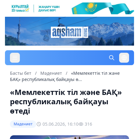
Басты бет
/
Мәдениет
/
«Мемлекеттік тіл және
БАҚ» республикалық байқауы ө...
«Мемлекеттік тіл және БАҚ»
республикалық байқауы
өтеді
05.06.2026, 16:10
316
Мәдениет