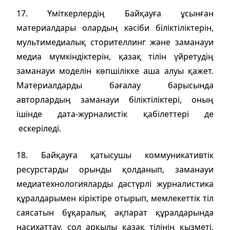
17. Үміткерлердің Байқауға ұсынған
материалдары олардың кәсіби біліктіліктерін,
мультимедиалық сторителлинг және заманауи
медиа мүмкіндіктерін, қазақ тілін үйретудің
заманауи моделін көпшілікке аша алуы қажет.
Материалдарды бағалау барысында
авторлардың заманауи біліктіліктері, оның
ішінде дата-журналистік қабілеттері де
ескеріледі.
18. Байқауға қатысушы коммуникативтік
ресурстарды орынды қолданып, заманауи
медиатехнологияларды дәстүрлі журналистика
құралдарымен кіріктіре отырып, мемлекеттік тіл
саясатын бұқаралық ақпарат құралдарында
насихаттау, сол арқылы қазақ тілінің қызметі,