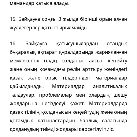
мамандар қатыса алады.
15. Байқауға соңғы 3 жылда бірінші орын алған
жүлдегерлер қатыстырылмайды.
16. Байқауға қатысушылардан отандық
бұқаралық ақпарат құралдарында жарияланған
мемлекеттік тілдің қолданыс аясын кеңейту
және оның қоғамдағы рөлін арттыру жөніндегі
қазақ және орыс тілдеріндегі материалдар
қабылданады. Материалдар аналитикалық
талдаулар, проблемалар мен олардың шешу
жолдарына негізделуі қажет. Материалдарда
қазақ тілінің қолданысын кеңейтудің және оның
қоғамдық қатынастардың барлық саласында
қолданудың тиімді жолдары көрсетілуі тиіс.