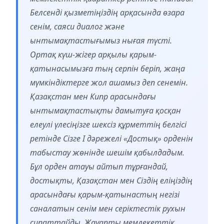
Белсенді қызметіңіздің арқасында өзара
сенім, саяси диалог және
ынтымақтастығымыз нығая түсті.
Ортақ күш-жігер арқылы қарым-
қатынасымызға тың серпін беріп, жаңа
мүмкіндіктерге жол ашамыз деп сенемін.
Қазақстан мен Кипр арасындағы
ынтымақтастықты дамытуға қосқан
елеулі үлесіңізге шексіз құрметтің белгісі
ретінде Сізге І дәрежелі «Достық» орденін
табыстау жөнінде шешім қабылдадым.
Бұл орден атауы айтып тұрғандай,
достықты, Қазақстан мен Сіздің еліңіздің
арасындағы қарым-қатынастың негізі
саналатын сенім мен серіктестік рухын
сипаттайды. Жауапты мемлекеттік