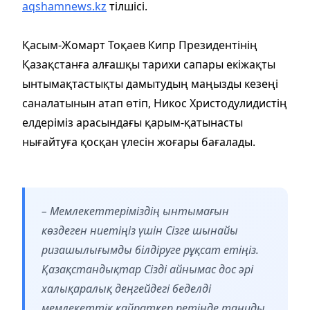
aqshamnews.kz
тілшісі.
Қасым-Жомарт Тоқаев Кипр Президентінің
Қазақстанға алғашқы тарихи сапары екіжақты
ынтымақтастықты дамытудың маңызды кезеңі
саналатынын атап өтіп, Никос Христодулидистің
елдеріміз арасындағы қарым-қатынасты
нығайтуға қосқан үлесін жоғары бағалады.
– Мемлекеттеріміздің ынтымағын
көздеген ниетіңіз үшін Сізге шынайы
ризашылығымды білдіруге рұқсат етіңіз.
Қазақстандықтар Сізді айнымас дос әрі
халықаралық деңгейдегі беделді
мемлекеттік қайраткер ретінде таниды.