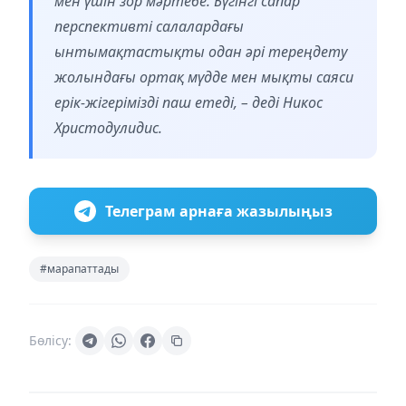
мен үшін зор мәртебе. Бүгінгі сапар
перспективті салалардағы
ынтымақтастықты одан әрі тереңдету
жолындағы ортақ мүдде мен мықты саяси
ерік-жігерімізді паш етеді, – деді Никос
Христодулидис.
Телеграм арнаға жазылыңыз
#марапаттады
Бөлісу: