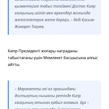
қызметіңізге табыс тілеймін! Достас Кипр
халқының игілігі мен өркендеуі жолында
жетістіктерге жете беріңіз, – деді Қасым-
Жомарт Тоқаев.
Кипр Президенті жоғары награданы
табыстағаны үшін Мемлекет басшысына алғыс
айтты.
– Марапатты екі ел арасындағы
достықтың нышаны ретінде Кипр
халқының атынан қабыл аламын. Бұл –