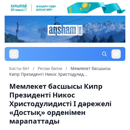
Басты бет
/
Ресми бөлім
/
Мемлекет басшысы
Кипр Президенті Никос Христодулид...
Мемлекет басшысы Кипр
Президенті Никос
Христодулидисті І дәрежелі
«Достық» орденімен
марапаттады