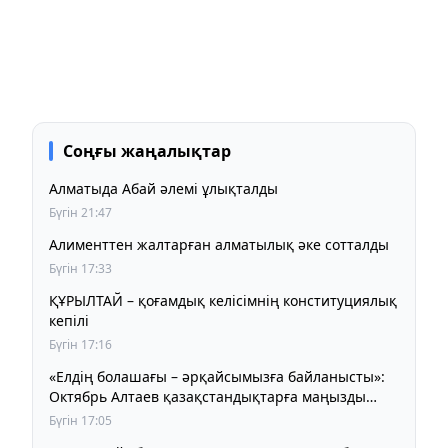
Соңғы жаңалықтар
Алматыда Абай әлемі ұлықталды
Бүгін 21:47
Алименттен жалтарған алматылық әке сотталды
Бүгін 17:33
ҚҰРЫЛТАЙ – қоғамдық келісімнің конституциялық
кепілі
Бүгін 17:16
«Елдің болашағы – әрқайсымызға байланысты»:
Октябрь Алтаев қазақстандықтарға маңызды
үндеу жасады
Бүгін 17:05