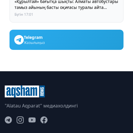
«Құрылтай» бағытқа шықты: Алматы автобустары
тамыз айының басты оқиғасы туралы айта
бастады
Бүгін 17:01
Telegram
Жазылыңыз
"Alatau Aqparat" медиахолдингі