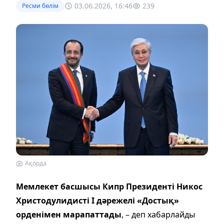
03.06.2026, 16:46
239
Ресми бөлім
Ақорда
Мемлекет басшысы Кипр Президенті Никос
Христодулидисті І дәрежелі «Достық»
орденімен марапаттады
, – деп хабарлайды