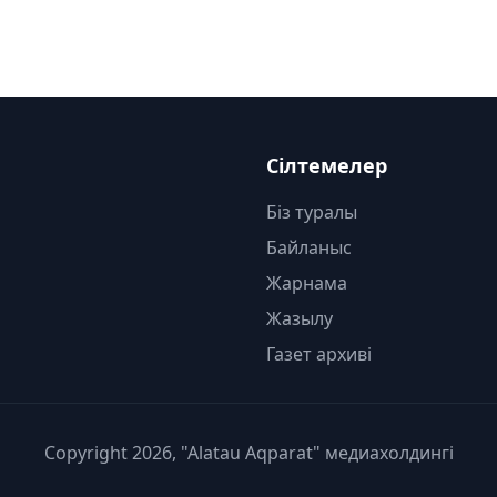
Сілтемелер
Біз туралы
Байланыс
Жарнама
Жазылу
Газет архиві
Copyright 2026, "Alatau Aqparat" медиахолдингі