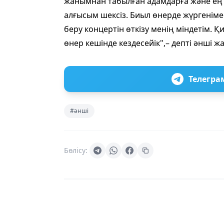
жанымнан табылған адамдарға және ең ә
алғысым шексіз. Биыл өнерде жүргеніме 2
беру концертін өткізу менің міндетім. 
өнер кешінде кездесейік",– депті әнші ж
Телегра
#әнші
Бөлісу: