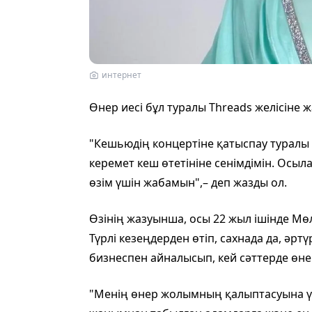
интернет
Өнер иесі бұл туралы Threads желісіне 
"Кешьюдің концертіне қатыспау туралы
керемет кеш өтетініне сенімдімін. Осыл
өзім үшін жабамын",– деп жазды ол.
Өзінің жазуынша, осы 22 жыл ішінде Мөл
Түрлі кезеңдерден өтіп, сахнада да, әрт
бизнеспен айналысып, кей сәттерде өнер
"Менің өнер жолымның қалыптасуына үл