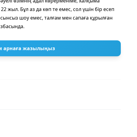
уелі өзімнің адал көрерменіме, халқымa
2 жыл. Бұл аз да көп те емес, сол үшін бір есеп
Қисынсыз шоу емес, талғам мен сапаға құрылған
азбасында.
м арнаға жазылыңыз