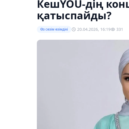
КешYOU-дің конц
қатыспайды?
20.04.2026, 16:19
331
Өз сөзім өзімдікі