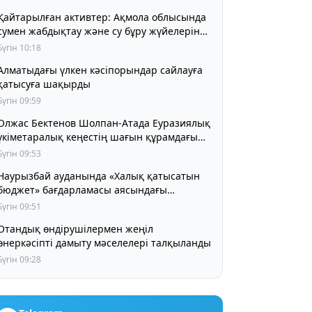
Қайтарылған активтер: Ақмола облысында
сумен жабдықтау және су бұру жүйелерін
жаңғыртуға 1,4 млрд теңге бөлінді
Бүгін 10:18
Алматыдағы үлкен кәсіпорындар сайлауға
қатысуға шақырды
Бүгін 09:59
Олжас Бектенов Шолпан-Атада Еуразиялық
үкіметаралық кеңестің шағын құрамдағы
отырысына қатысты
Бүгін 09:53
Наурызбай ауданында «Халық қатысатын
бюджет» бағдарламасы аясындағы
жобалар жүзеге асырылуда
Бүгін 09:51
Отандық өндірушілермен жеңіл
өнеркәсіпті дамыту мәселелері талқыланды
Бүгін 09:28