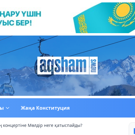
ғы
Жаңа Конституция
 концертіне Мөлдір неге қатыспайды?