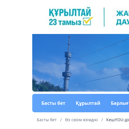
Басты бет
Құрылтай
Барлы
Басты бет
/
Өз сөзім өзімдікі
/
КешYOU-дің