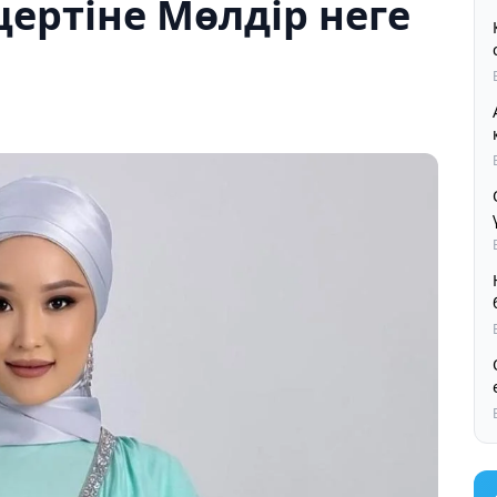
ертіне Мөлдір неге