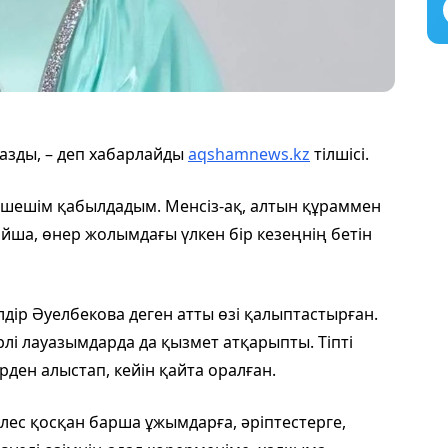
жазды, – деп хабарлайды
aqshamnews.kz
тілшісі.
 шешім қабылдадым. Менсіз-ақ, алтын құраммен
айша, өнер жолымдағы үлкен бір кезеңнің бетін
дір Әуелбекова деген атты өзі қалыптастырған.
үрлі лауазымдарда да қызмет атқарыпты. Тіпті
ден алыстап, кейін қайта оралған.
ес қосқан барша ұжымдарға, әріптестерге,