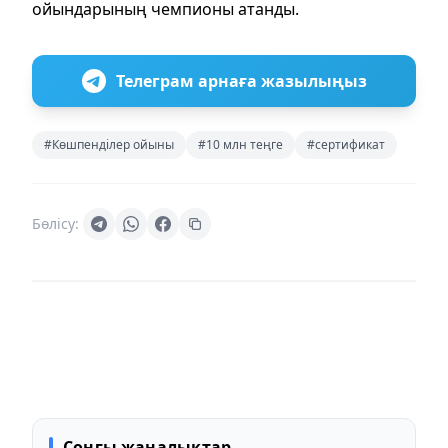
ойындарының чемпионы атанды.
Телеграм арнаға жазылыңыз
#Көшпенділер ойыны
#10 млн теңге
#сертификат
Бөлісу:
Соңғы жаңалықтар