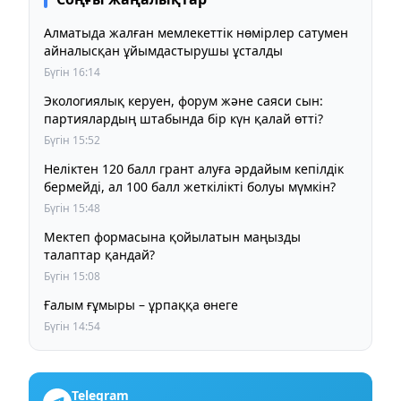
Алматыда жалған мемлекеттік нөмірлер сатумен
айналысқан ұйымдастырушы ұсталды
Бүгін 16:14
Экологиялық керуен, форум және саяси сын:
партиялардың штабында бір күн қалай өтті?
Бүгін 15:52
Неліктен 120 балл грант алуға әрдайым кепілдік
бермейді, ал 100 балл жеткілікті болуы мүмкін?
Бүгін 15:48
Мектеп формасына қойылатын маңызды
талаптар қандай?
Бүгін 15:08
Ғалым ғұмыры – ұрпаққа өнеге
Бүгін 14:54
Telegram