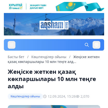
Басты бет
/
Көшпенділер ойыны
/
Жеңіске жеткен
қазақ көкпаршылары 10 млн теңге алд...
Жеңіске жеткен қазақ
көкпаршылары 10 млн теңге
алды
12.09.2024, 15:26
2,070
Көшпенділер ойыны