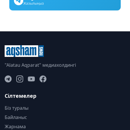
Жазылыңыз
"Alatau Aqparat" медиахолдингі
Сілтемелер
Біз туралы
Байланыс
Жарнама