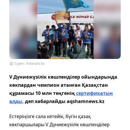
Сурет: Astanatv.kz
V Дүниежүзілік көшпенділер ойындарында
көкпардан чемпион атанған Қазақстан
құрамасы 10 млн теңгенің
сертификатын
алды,
деп хабарлайды aqshamnews.kz
Естеріңізге сала кетейік, бүгін қазақ
көкпаршылары V Дүниежүзілік көшпенділер