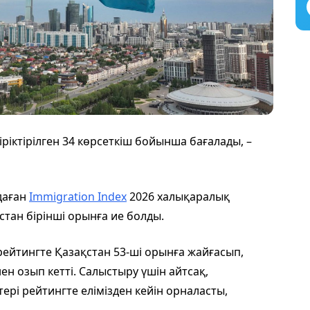
іріктірілген 34 көрсеткіш бойынша бағалады, –
даған
Immigration Index
2026 халықаралық
стан бірінші орынға ие болды.
рейтингте Қазақстан 53-ші орынға жайғасып,
ен озып кетті. Салыстыру үшін айтсақ,
тері рейтингте елімізден кейін орналасты,