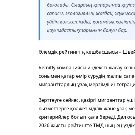
бағалады. Олардың қатарында қауіпсіз
сапасы, экологиялық жағдай, жұмысқа 
үйдің қолжетімдігі, қоғамдық көлікт
қауымдастықтарының болуы бар.
Әлемдік рейтингтің көшбасшысы – Шве
Remitly компаниясы индексті жасау кезі
сонымен қатар өмір сүрудің жалпы сапас
мигранттардың ұзақ мерзімді интеграциял
Зерттеуге сәйкес, қазіргі мигранттар үш
қызметтерге қолжетімділік және ұзақ мер
критерийлер болып қала береді. Дәл 
2026 жылғы рейтингте ТМД-ның ең үздік 