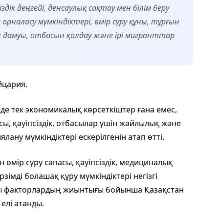
дік деңгейі, денсаулық сақтау мен білім беру
орналасу мүмкіндіктері, өмір сүру құны, тұрғын
ің дамуы, отбасын қолдау және ірі мигранттар
йцария.
нде тек экономикалық көрсеткіштер ғана емес,
ы, қауіпсіздік, отбасылар үшін жайлылық және
ану мүмкіндіктері ескерілгенін атап өтті.
ін өмір сүру сапасы, қауіпсіздік, медициналық
зімді болашақ құру мүмкіндіктері негізгі
осы факторлардың жиынтығы бойынша Қазақстан
елі атанды.