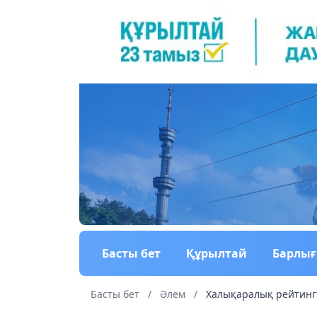
Басты бет
Құрылтай
Барлы
Басты бет
/
Әлем
/
Халықаралық рейтингт