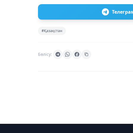
Телегра
#Қазақстан
Бөлісу: