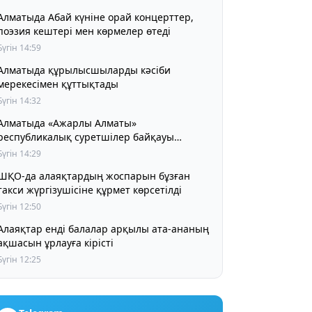
Алматыда Абай күніне орай концерттер,
поэзия кештері мен көрмелер өтеді
Бүгін 14:59
Алматыда құрылысшыларды кәсіби
мерекесімен құттықтады
Бүгін 14:32
Алматыда «Ажарлы Алматы»
республикалық суретшілер байқауы
басталды
Бүгін 14:29
ШҚО-да алаяқтардың жоспарын бұзған
такси жүргізушісіне құрмет көрсетілді
Бүгін 12:50
Алаяқтар енді балалар арқылы ата-ананың
ақшасын ұрлауға кірісті
Бүгін 12:25