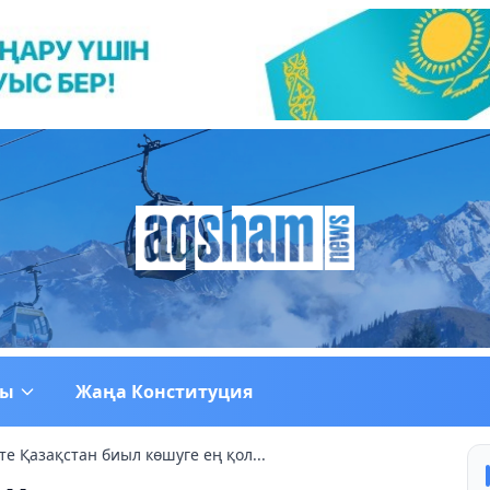
ғы
Жаңа Конституция
е Қазақстан биыл көшуге ең қол...