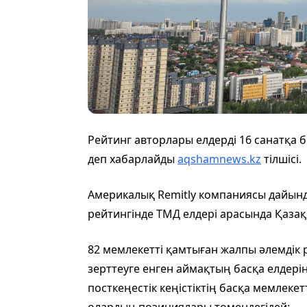
Рейтинг авторлары елдерді 16 санатқа б
деп хабарлайды
aqshamnews.kz
тілшісі.
Америкалық Remitly компаниясы дайын
рейтингінде ТМД елдері арасында Қазақ
82 мемлекетті қамтыған жалпы әлемдік 
зерттеуге енген аймақтың басқа елдерін
посткеңестік кеңістіктің басқа мемлекет
олардың позициялары төмендегідей: