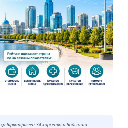
қа біріктірілген 34 көрсеткіш бойынша