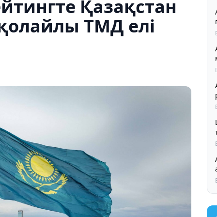
йтингте Қазақстан
қолайлы ТМД елі