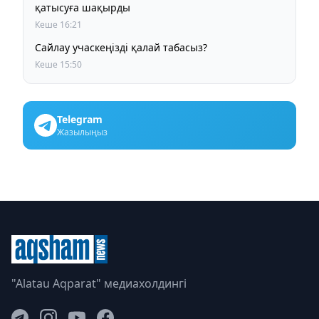
қатысуға шақырды
Кеше 16:21
Сайлау учаскеңізді қалай табасыз?
Кеше 15:50
Telegram
Жазылыңыз
"Alatau Aqparat" медиахолдингі