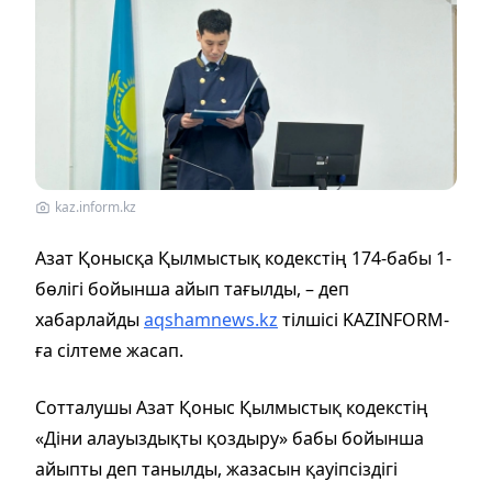
kaz.inform.kz
Азат Қонысқа Қылмыстық кодекстің 174-бабы 1-
бөлігі бойынша айып тағылды, – деп
хабарлайды
aqshamnews.kz
тілшісі KAZINFORM-
ға сілтеме жасап.
Сотталушы Азат Қоныс Қылмыстық кодекстің
«Діни алауыздықты қоздыру» бабы бойынша
айыпты деп танылды, жазасын қауіпсіздігі