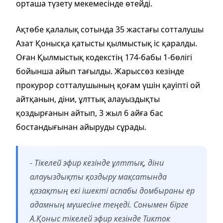
орташа түзету мекемесінде өтейді.
Ақтөбе қалалық сотында 35 жастағы сотталушы
Азат Қонысқа қатысты қылмыстық іс қаралды.
Оған Қылмыстық кодекстің 174-бабы 1-бөлігі
бойынша айып тағылды. Жарыссөз кезінде
прокурор сотталушының қоғам үшін қауіпті ой
айтқанын, діни, ұлттық алауыздықты
қоздырғанын айтып, 3 жыл 6 айға бас
бостандығынан айыруды сұрады.
- Тікелей эфир кезінде ұлттық, діни
алауыздықты қоздыру мақсатында
қазақтың екі ішекті аспабы домбыраны ер
адамның мүшесіне теңеді. Сонымен бірге
А.Қоныс тікелей эфир кезінде Тикток