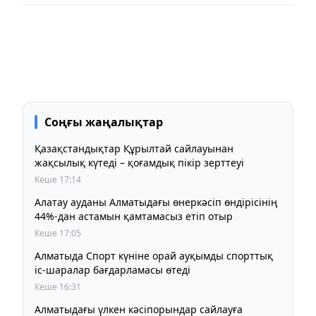
Соңғы жаңалықтар
Қазақстандықтар Құрылтай сайлауынан
жақсылық күтеді – қоғамдық пікір зерттеуі
Кеше 17:14
Алатау ауданы Алматыдағы өнеркәсіп өндірісінің
44%-дан астамын қамтамасыз етіп отыр
Кеше 17:05
Алматыда Спорт күніне орай ауқымды спорттық
іс-шаралар бағдарламасы өтеді
Кеше 16:31
Алматыдағы үлкен кәсіпорындар сайлауға