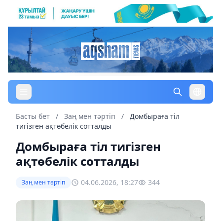
Басты бет
/
Заң мен тəртіп
/
Домбыраға тіл
тигізген ақтөбелік сотталды
Домбыраға тіл тигізген
ақтөбелік сотталды
04.06.2026, 18:27
344
Заң мен тəртіп