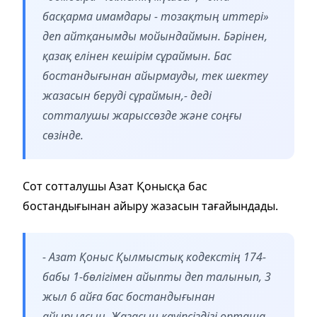
басқарма имамдары - тозақтың иттері»
деп айтқанымды мойындаймын. Бәрінен,
қазақ елінен кешірім сұраймын. Бас
бостандығынан айырмауды, тек шектеу
жазасын беруді сұраймын,- деді
сотталушы жарыссөзде және соңғы
сөзінде.
Сот сотталушы Азат Қонысқа бас
бостандығынан айыру жазасын тағайындады.
- Азат Қоныс Қылмыстық кодекстің 174-
бабы 1-бөлігімен айыпты деп талынып, 3
жыл 6 айға бас бостандығынан
айырылсын. Жазасын қауіпсіздігі орташа