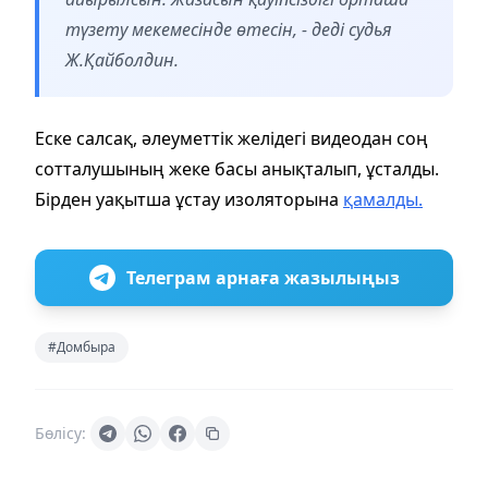
түзету мекемесінде өтесін, - деді судья
Ж.Қайболдин.
Еске салсақ, әлеуметтік желідегі видеодан соң
сотталушының жеке басы анықталып, ұсталды.
Бірден уақытша ұстау изоляторына
қамалды.
Телеграм арнаға жазылыңыз
#Домбыра
Бөлісу: