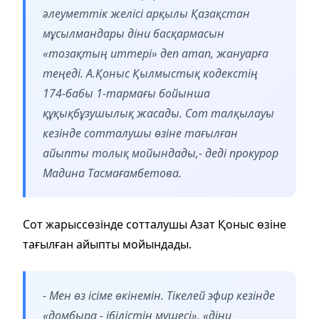
әлеуметтік желісі арқылы Қазақстан
мұсылмандары діни басқармасын
«тозақтың иттері» деп атап, жануарға
теңеді. А.Қоныс Қылмыстық кодекстің
174-бабы 1-тармағы бойынша
құқықбұзушылық жасады. Сот талқылауы
кезінде сотталушы өзіне тағылған
айыпты толық мойындады,- деді прокурор
Мадина Тасмағамбетова.
Сот жарыссөзінде сотталушы Азат Қоныс өзіне
тағылған айыпты мойындады.
- Мен өз ісіме өкінемін. Тікелей эфир кезінде
«домбыра - ібілістің мүшесі», «діни