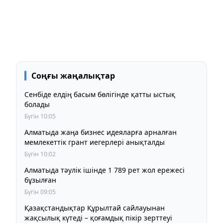
Соңғы жаңалықтар
Сенбіде елдің басым бөлігінде қатты ыстық
болады
Бүгін 10:05
Алматыда жаңа бизнес идеяларға арналған
мемлекеттік грант иегерлері анықталды
Бүгін 10:02
Алматыда тәулік ішінде 1 789 рет жол ережесі
бұзылған
Бүгін 09:05
Қазақстандықтар Құрылтай сайлауынан
жақсылық күтеді – қоғамдық пікір зерттеуі