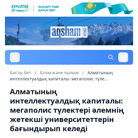
Басты бет
/
Білім және ғылым
/
Алматының
интеллектуалдық капиталы: мегаполис түле...
Алматының
интеллектуалдық капиталы:
мегаполис түлектері әлемнің
жетекші университеттерін
бағындырып келеді