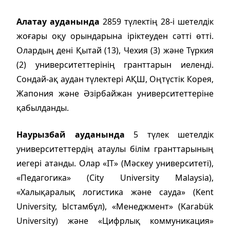
Алатау ауданында
2859 түлектің 28-і шетелдік
жоғары оқу орындарына іріктеуден сәтті өтті.
Олардың дені Қытай (13), Чехия (3) және Түркия
(2) университеттерінің гранттарын иеленді.
Сондай-ақ аудан түлектері АҚШ, Оңтүстік Корея,
Жапония және Әзірбайжан университеттеріне
қабылданды.
Наурызбай ауданында
5 түлек шетелдік
университеттердің атаулы білім гранттарының
иегері атанды. Олар «IT» (Мәскеу университеті),
«Педагогика» (City University Malaysia),
«Халықаралық логистика және сауда» (Kent
University, Ыстамбұл), «Менеджмент» (Karabük
University) және «Цифрлық коммуникация»