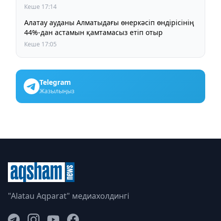
Кеше 17:14
Алатау ауданы Алматыдағы өнеркәсіп өндірісінің
44%-дан астамын қамтамасыз етіп отыр
Кеше 17:05
Telegram
Жазылыңыз
"Alatau Aqparat" медиахолдингі