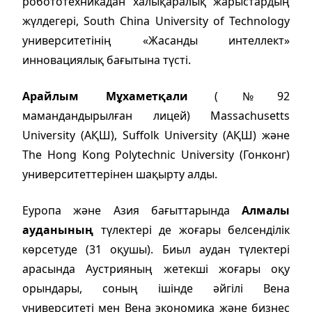
робототехникадан халықаралық жарыстардың
жүлдегері, South China University of Technology
университетінің «Жасанды интеллект»
инновациялық бағытына түсті.
Арайлым Мұхаметқали
(№92
мамандандырылған лицей) Massachusetts
University (АҚШ), Suffolk University (АҚШ) және
The Hong Kong Polytechnic University (Гонконг)
университеттерінен шақырту алды.
Еуропа және Азия бағыттарында
Алмалы
ауданының
түлектері де жоғары белсенділік
көрсетуде (31 оқушы). Биыл аудан түлектері
арасында Аустрияның жетекші жоғары оқу
орындары, соның ішінде әйгілі Вена
университеті мен Вена экономика және бизнес