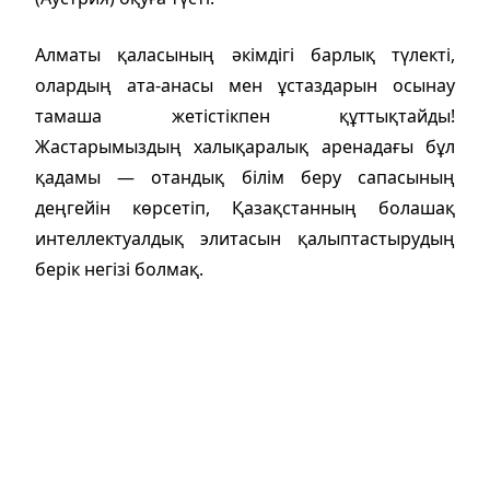
Алматы қаласының әкімдігі барлық түлекті,
олардың ата-анасы мен ұстаздарын осынау
тамаша жетістікпен құттықтайды!
Жастарымыздың халықаралық аренадағы бұл
қадамы — отандық білім беру сапасының
деңгейін көрсетіп, Қазақстанның болашақ
интеллектуалдық элитасын қалыптастырудың
берік негізі болмақ.