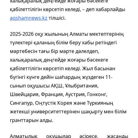
халықаралық деңгейде жоғары бәсекеге
қабілеттілігін көрсетіп келеді, – деп хабарлайды
aqshamnews.kz
тілшісі.
2025-2026 оқу жылының Алматы мектептерінің
түлектері қаланың білім беру хабы ретіндегі
мәртебесін тағы бір мәрте дәлелдеп,
халықаралық деңгейде жоғары бәсекеге
қабілеттілігін көрсетіп келеді. Жыл басынан
бүгінгі күнге дейін шаһардың жүздеген 11-
сынып оқушысы АҚШ, Ұлыбритания,
Швейцария, Франция, Аустрия, Гонконг,
Сингапур, Оңтүстік Корея және Түркияның
жетекші университеттерінен шақырту мен білім
гранттарын алды.
Алматылық оқушылар әсіресе, жасанды