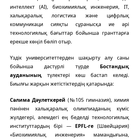
интеллект (AI), биохимиялық инженерия, IT,
халықаралық логистика және цифрлық
коммуникаци сияқты сұранысқа ие әрі
технологиялық бағыттар бойынша гранттарға
ерекше көңіл бөліп отыр.
Үздік университеттерден шақырту алу саны
бойынша дәстүрлі түрде
Бостандық
ауданының
түлектері көш бастап келеді.
Биылғы жарқын жетістіктердің қатарында:
Сәлима Дәулеткерей
(№105 гимназия), химия
пәнінен халықаралық олимпиаданың күміс
жүлдегері, әлемдегі ең беделді технологиялық
институттардың бірі —
EPFL-ге
(Швейцария)
«Биохимиялық инженерия» мамандығына,