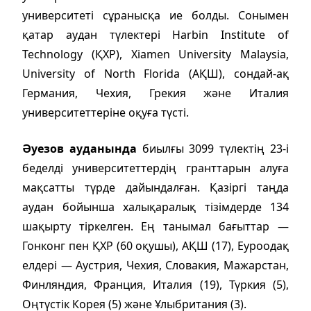
университеті сұранысқа ие болды. Сонымен
қатар аудан түлектері Harbin Institute of
Technology (ҚХР), Xiamen University Malaysia,
University of North Florida (АҚШ), сондай-ақ
Германия, Чехия, Грекия және Италия
университеттеріне оқуға түсті.
Әуезов ауданында
биылғы 3099 түлектің 23-і
беделді университеттердің гранттарын алуға
мақсатты түрде дайындалған. Қазіргі таңда
аудан бойынша халықаралық тізімдерде 134
шақырту тіркелген. Ең танымал бағыттар —
Гонконг пен ҚХР (60 оқушы), АҚШ (17), Еуроодақ
елдері — Аустрия, Чехия, Словакия, Мажарстан,
Финляндия, Франция, Италия (19), Түркия (5),
Оңтүстік Корея (5) және Ұлыбритания (3).