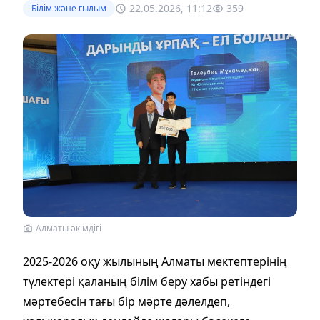
22.05.2026, 11:12
359
Білім және ғылым
Алматы әкімдігі
2025-2026 оқу жылының Алматы мектептерінің
түлектері қаланың білім беру хабы ретіндегі
мәртебесін тағы бір мәрте дәлелдеп,