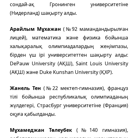
сондай-ақ Гронинген университетіне
(Нидерланд) шақырту алды.
Арайлым Мұхажан
(№92 мамандандырылған
лицей), математика және физика бойынша
халықаралық олимпиадалардың жеңімпазы,
бірден үш ірі университеттен шақырту алды:
DePauw University (АҚШ), Saint Louis University
(АҚШ) және Duke Kunshan University (ҚХР).
Жанель Тен
(№22 мектеп-гимназия), француз
тілі бойынша республикалық олимпиаданың
жүлдегері, Страсбург университетіне (Франция)
оқуға қабылданды.
Мұхамеджан Төлеубек
(№140 гимназия),