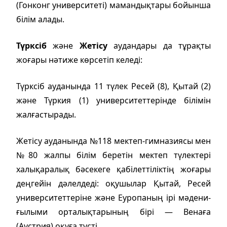
(Гонконг университеті) мамандықтары бойынша
білім алады.
Түрксіб
және
Жетісу
аудандары да тұрақты
жоғары нәтиже көрсетіп келеді:
Түрксіб ауданында 11 түлек Ресей (8), Қытай (2)
және Түркия (1) университеттерінде білімін
жалғастырады.
Жетісу ауданында №118 мектеп-гимназиясы мен
№80 жалпы білім беретін мектеп түлектері
халықаралық бәсекеге қабілеттіліктің жоғары
деңгейін дәлелдеді: оқушылар Қытай, Ресей
университеттеріне және Еуропаның ірі мәдени-
ғылыми орталықтарының бірі — Венаға
(Аустрия) оқуға түсті.