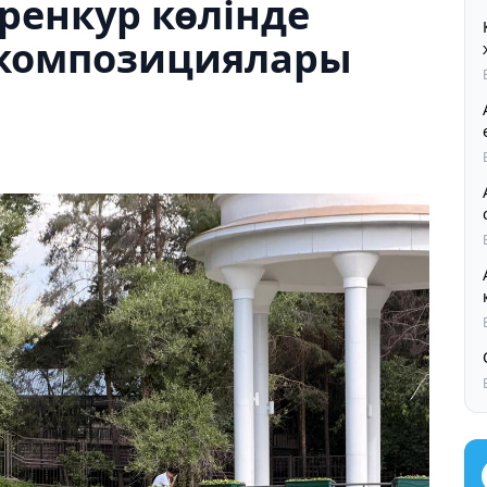
ренкур көлінде
 композициялары