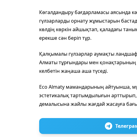
Көгалдандыру бағдарламасы аясында кә
гүлзарларды орнату жұмыстарын бастады
көлдің көркін айшықтап, қаладағы тан
ерекше сән беріп тұр.
Қалқымалы гүлзарлар аумақты ландшаф
Алматы тұрғындары мен қонақтарының д
келбетін жаңаша аша түседі.
Eco Almaty мамандарының айтуынша, мұ
эстетикалық тартымдылығын арттырып,
демалысына жайлы жағдай жасауға бағы
Телегра