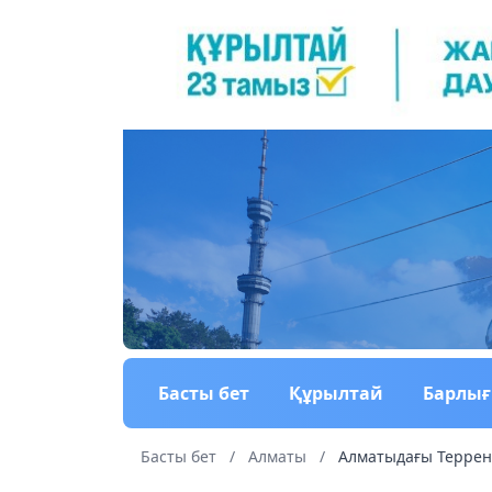
Басты бет
Құрылтай
Барлы
Басты бет
/
Алматы
/
Алматыдағы Терренк