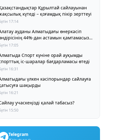
Қазақстандықтар Құрылтай сайлауынан
жақсылық күтеді – қоғамдық пікір зерттеуі
Бүгін 17:14
Алатау ауданы Алматыдағы өнеркәсіп
өндірісінің 44%-дан астамын қамтамасыз
етіп отыр
Бүгін 17:05
Алматыда Спорт күніне орай ауқымды
спорттық іс-шаралар бағдарламасы өтеді
Бүгін 16:31
Алматыдағы үлкен кәсіпорындар сайлауға
қатысуға шақырды
Бүгін 16:21
Сайлау учаскеңізді қалай табасыз?
Бүгін 15:50
Telegram
Жазылыңыз