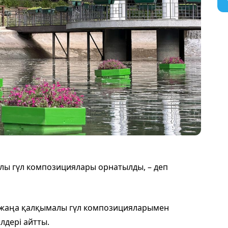
лы гүл композициялары орнатылды, – деп
 жаңа қалқымалы гүл композицияларымен
лдері айтты.