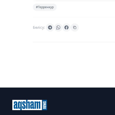
#Терренкур
Бөлісу: