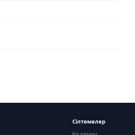
Сілтемелер
Біз туралы