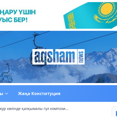
ғы
Жаңа Конституция
ур көлінде қалқымалы гүл компози...