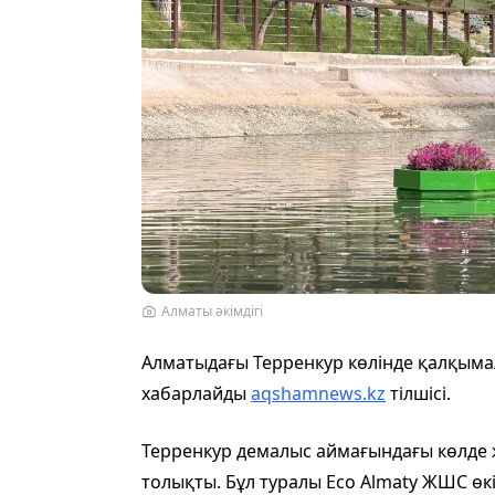
Алматы әкімдігі
Алматыдағы Терренкур көлінде қалқыма
хабарлайды
aqshamnews.kz
тілшісі.
Терренкур демалыс аймағындағы көлде
толықты. Бұл туралы Eco Almaty ЖШС өкі