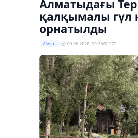
Алматыдағы Тер
қалқымалы гүл
орнатылды
04.06.2026, 09:33
272
Алматы