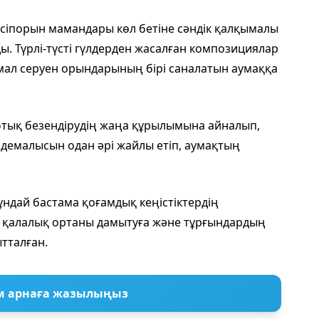
сіпорын мамандары көл бетіне сәндік қалқымалы
. Түрлі-түсті гүлдерден жасалған композициялар
ымал серуен орындарының бірі саналатын аумаққа
тық безендірудің жаңа құрылымына айналып,
емалысын одан әрі жайлы етіп, аумақтың
ндай бастама қоғамдық кеңістіктердің
 қалалық ортаны дамытуға және тұрғындардың
тталған.
м арнаға жазылыңыз