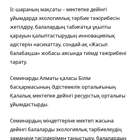
Іс-шараның мақсаты – мектепке дейінгі
ұйымдарда экологиялық тәрбие тәжірибесін
жетілдіру, балалардың табиғатқа ұқыпты
қарауын қалыптастырудың инновациялық
әдістерін насихаттау, сондай-ақ «Жасыл
балабақша» жобасы аясында тиімді тәжірибені
тарату.
Семинарды Алматы қаласы Білім
басқармасының Әдістемелік орталығының
Қалалық мектепке дейінгі ресурстық орталығы
ұйымдастырды.
Семинардың міндеттеріне мектеп жасына
дейінгі балаларды экологиялық тәрбиелеудің
заманауи тәсілдерімен таныстыру, балалардың