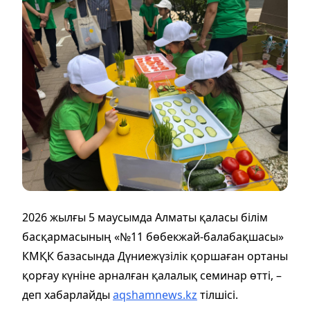
2026 жылғы 5 маусымда Алматы қаласы білім
басқармасының «№11 бөбекжай-балабақшасы»
КМҚК базасында Дүниежүзілік қоршаған ортаны
қорғау күніне арналған қалалық семинар өтті, –
деп хабарлайды
aqshamnews.kz
тілшісі.