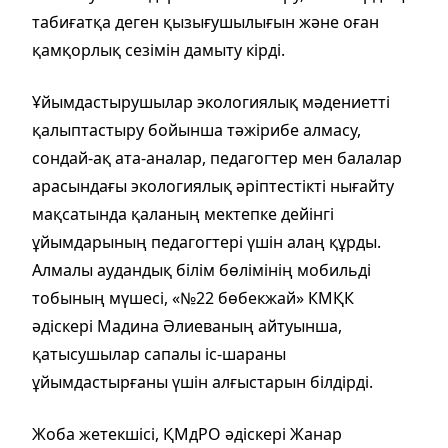
табиғатқа деген қызығушылығын және оған
қамқорлық сезімін дамыту кірді.
Ұйымдастырушылар экологиялық мәдениетті
қалыптастыру бойынша тәжірибе алмасу,
сондай-ақ ата-аналар, педагогтер мен балалар
арасындағы экологиялық әріптестікті нығайту
мақсатында қаланың мектепке дейінгі
ұйымдарының педагогтері үшін алаң құрды.
Алмалы аудандық білім бөлімінің мобильді
тобының мүшесі, «№22 бөбекжай» КМҚК
әдіскері Мадина Әлиеваның айтуынша,
қатысушылар сапалы іс-шараны
ұйымдастырғаны үшін алғыстарын білдірді.
Жоба жетекшісі, ҚМдРО әдіскері Жанар