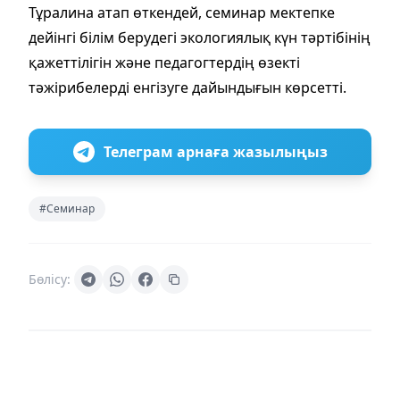
Тұралина атап өткендей, семинар мектепке
дейінгі білім берудегі экологиялық күн тәртібінің
қажеттілігін және педагогтердің өзекті
тәжірибелерді енгізуге дайындығын көрсетті.
Телеграм арнаға жазылыңыз
#Семинар
Бөлісу: