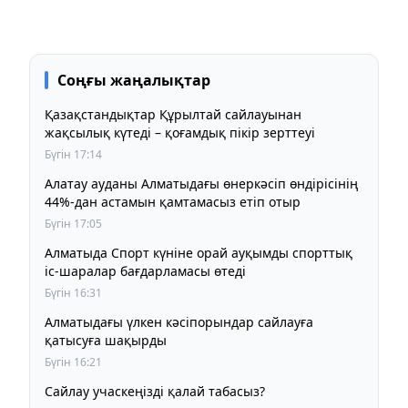
Соңғы жаңалықтар
Қазақстандықтар Құрылтай сайлауынан
жақсылық күтеді – қоғамдық пікір зерттеуі
Бүгін 17:14
Алатау ауданы Алматыдағы өнеркәсіп өндірісінің
44%-дан астамын қамтамасыз етіп отыр
Бүгін 17:05
Алматыда Спорт күніне орай ауқымды спорттық
іс-шаралар бағдарламасы өтеді
Бүгін 16:31
Алматыдағы үлкен кәсіпорындар сайлауға
қатысуға шақырды
Бүгін 16:21
Сайлау учаскеңізді қалай табасыз?