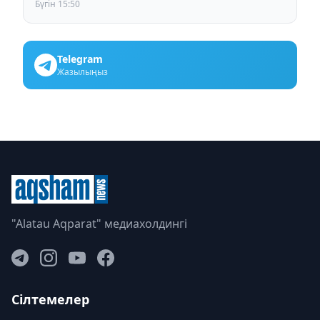
Бүгін 15:50
Telegram
Жазылыңыз
"Alatau Aqparat" медиахолдингі
Сілтемелер