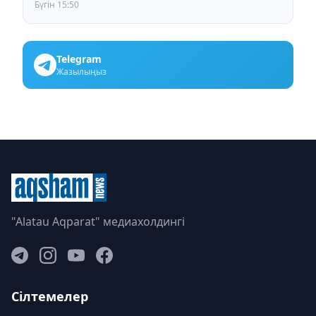
Бүгін 15:50
Telegram
Жазылыңыз
"Alatau Aqparat" медиахолдингі
Сілтемелер