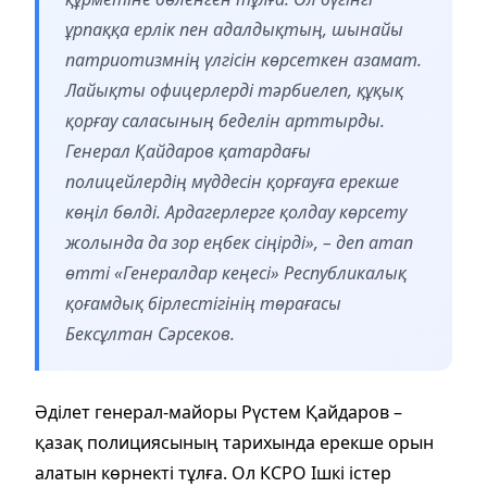
ұрпаққа ерлік пен адалдықтың, шынайы
патриотизмнің үлгісін көрсеткен азамат.
Лайықты офицерлерді тәрбиелеп, құқық
қорғау саласының беделін арттырды.
Генерал Қайдаров қатардағы
полицейлердің мүддесін қорғауға ерекше
көңіл бөлді. Ардагерлерге қолдау көрсету
жолында да зор еңбек сіңірді», – деп атап
өтті «Генералдар кеңесі» Республикалық
қоғамдық бірлестігінің төрағасы
Бексұлтан Сәрсеков.
Әділет генерал-майоры Рүстем Қайдаров –
қазақ полициясының тарихында ерекше орын
алатын көрнекті тұлға. Ол КСРО Ішкі істер