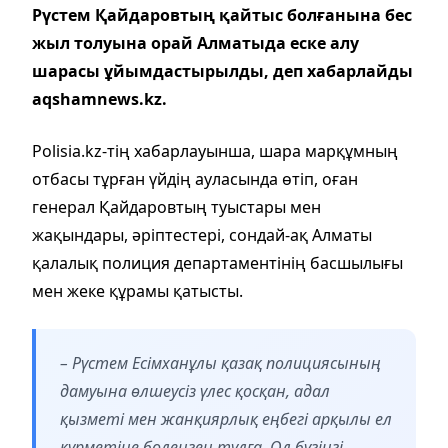
Рүстем Қайдаровтың қайтыс болғанына бес
жыл толуына орай Алматыда еске алу
шарасы ұйымдастырылды, деп хабарлайды
aqshamnews.kz.
Polisia.kz-тің хабарлауынша, шара марқұмның
отбасы тұрған үйдің ауласында өтіп, оған
генерал Қайдаровтың туыстары мен
жақындары, әріптестері, сондай-ақ Алматы
қалалық полиция департаментінің басшылығы
мен жеке құрамы қатысты.
– Рүстем Есімханұлы қазақ полициясының
дамуына өлшеусіз үлес қосқан, адал
қызметі мен жанқиярлық еңбегі арқылы ел
құрметіне бөленген тұлға. Ол бүгінгі