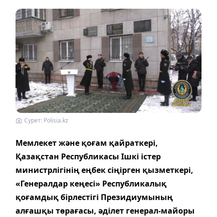
Сурет: Polisia.kz
Мемлекет және қоғам қайраткері,
Қазақстан Республикасы Ішкі істер
министрлігінің еңбек сіңірген қызметкері,
«Генералдар кеңесі» Республикалық
қоғамдық бірлестігі Президиумының
алғашқы төрағасы, әділет генерал-майоры