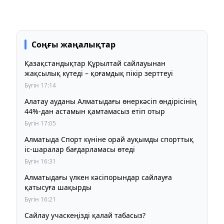
Соңғы жаңалықтар
Қазақстандықтар Құрылтай сайлауынан
жақсылық күтеді – қоғамдық пікір зерттеуі
Бүгін 17:14
Алатау ауданы Алматыдағы өнеркәсіп өндірісінің
44%-дан астамын қамтамасыз етіп отыр
Бүгін 17:05
Алматыда Спорт күніне орай ауқымды спорттық
іс-шаралар бағдарламасы өтеді
Бүгін 16:31
Алматыдағы үлкен кәсіпорындар сайлауға
қатысуға шақырды
Бүгін 16:21
Сайлау учаскеңізді қалай табасыз?