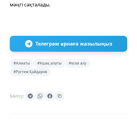
мәңгі сақталады.
Телеграм арнаға жазылыңыз
#Алматы
#Ұшақ апаты
#еске алу
#Рүстем Қайдаров
Бөлісу: