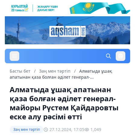
Басты бет
/
Заң мен тəртіп
/
Алматыда ұшақ
апатынан қаза болған әділет генерал-...
Алматыда ұшақ апатынан
қаза болған әділет генерал-
майоры Рүстем Қайдаровты
еске алу рәсімі өтті
27.12.2024, 17:05
1,049
Заң мен тəртіп