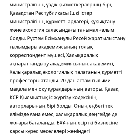
министрлігінің үздік қызметкерлерінің бірі,
Қазақстан Республикасы Ішкі істер
министрлігінің құрметті ардагері, құқықтану
және экология саласындағы танымал ғалым
болды. Рүстем Есімханұлы Ресей жаратылыстану
ғылымдары академиясының толық
корреспондент мүшесі, Халықаралық
ақпараттандыру академиясының академигі,
Халықаралық экологиялық палатаның құрметті
профессоры атанды. 20-дан астам ғылыми
мақала мен оқу құралдарының авторы, Қазақ
КСР Қылмыстық іс жүргізу кодексінің
авторларының бірі болды. Оның еңбегі тек
елімізде ғана емес, халықаралық деңгейде де
жоғары бағаланды. БҰҰ-ның есірткі бизнесіне
қарсы күрес мәселелері жөніндегі