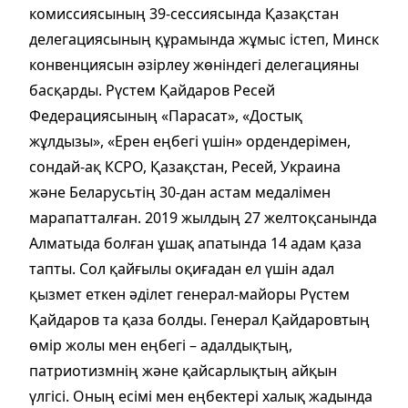
комиссиясының 39-сессиясында Қазақстан
делегациясының құрамында жұмыс істеп, Минск
конвенциясын әзірлеу жөніндегі делегацияны
басқарды. Рүстем Қайдаров Ресей
Федерациясының «Парасат», «Достық
жұлдызы», «Ерен еңбегі үшін» ордендерімен,
сондай-ақ КСРО, Қазақстан, Ресей, Украина
және Беларусьтің 30-дан астам медалімен
марапатталған. 2019 жылдың 27 желтоқсанында
Алматыда болған ұшақ апатында 14 адам қаза
тапты. Сол қайғылы оқиғадан ел үшін адал
қызмет еткен әділет генерал-майоры Рүстем
Қайдаров та қаза болды. Генерал Қайдаровтың
өмір жолы мен еңбегі – адалдықтың,
патриотизмнің және қайсарлықтың айқын
үлгісі. Оның есімі мен еңбектері халық жадында