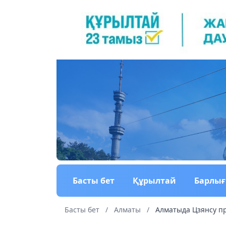
Басты бет
Құрылтай
Барлы
Басты бет
/
Алматы
/
Алматыда Цзянсу п