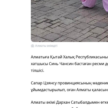
Алматы әкімдігі
Алматыға Қытай Халық Республикасыны
хатшысы Синь Чансин бастаған ресми де
тілшісі.
Сапар Цзянсу провинциясының мәдениет
ұйымдастырылып, оған Алматы қаласыны
Алматы әкімі Дархан Сатыбалдымен өтке