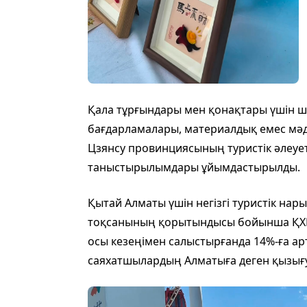
Қала тұрғындары мен қонақтары үшін
бағдарламалары, материалдық емес мәд
Цзянсу провинциясының туристік әлеуеті
таныстырылымдары ұйымдастырылды.
Қытай Алматы үшін негізгі туристік нар
тоқсанының қорытындысы бойынша ҚХР
осы кезеңімен салыстырғанда 14%-ға арт
саяхатшылардың Алматыға деген қызығ