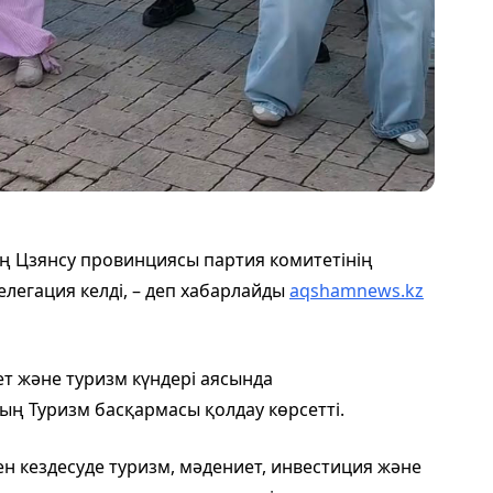
ң Цзянсу провинциясы партия комитетінің
легация келді, – деп хабарлайды
aqshamnews.kz
 және туризм күндері аясында
ң Туризм басқармасы қолдау көрсетті.
н кездесуде туризм, мәдениет, инвестиция және