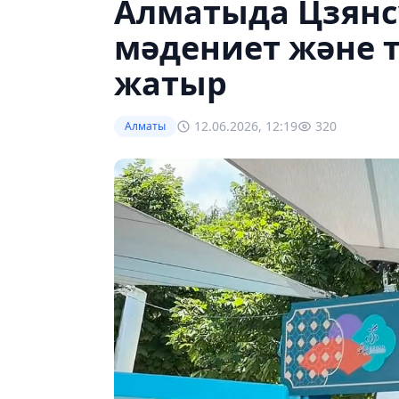
Алматыда Цзян
мәдениет және т
жатыр
12.06.2026, 12:19
320
Алматы