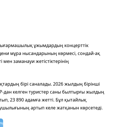
 шығармашылық ұжымдардың концерттік
ени мұра нысандарының көрмесі, сондай-ақ
 мен заманауи жетістіктерінің
ықтардың бірі саналады. 2026 жылдың бірінші
-дан келген туристер саны былтырғы жылдың
ып, 23 890 адамға жетті. Бұл қытайлық
ушылығының артып келе жатқанын көрсетеді.