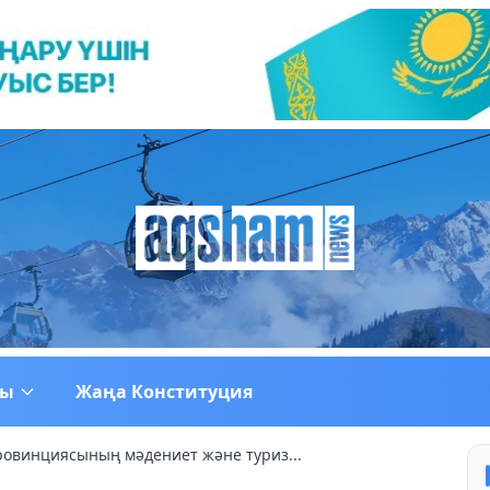
ғы
Жаңа Конституция
ровинциясының мәдениет және туриз...