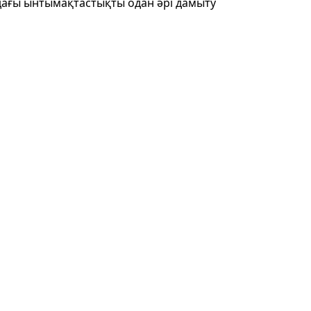
ағы ынтымақтастықты одан әрі дамыту