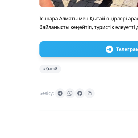
Іс-шара Алматы мен Қытай өңірлері арас
байланысты кеңейтіп, туристік әлеуетті 
Телегра
#Қытай
Бөлісу: