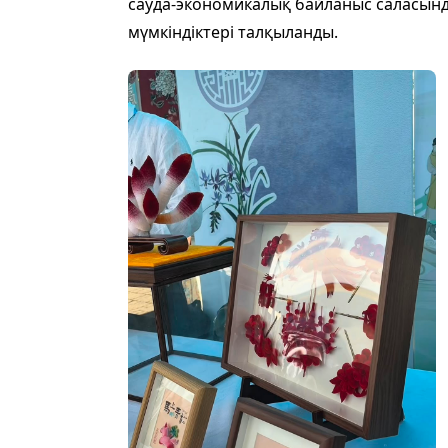
сауда-экономикалық байланыс саласынд
мүмкіндіктері талқыланды.