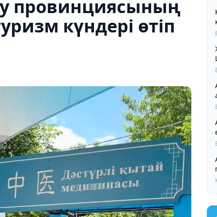
су провинциясының
уризм күндері өтіп
Ал