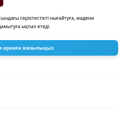
ындағы серіктестікті нығайтуға, мәдени
дамытуға ықпал етеді.
м арнаға жазылыңыз