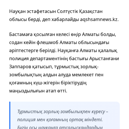
Науқан эстафетасын Солтүстік Қазақстан
облысы берді, деп хабарлайды aqshsamnews.kz.
Бастамаға қосылған келесі өңір Алматы болды,
содан кейін флешмоб Алматы облысындағы
әріптестерге берілді. Науқанға Алматы қалалық
полиция департаментінің бастығы Арыстанғани
Заппаров қатысып, тұрмыстық зорлық-
зомбылықтың алдын алуда мемлекет пен
қоғамның күш-жігерін біріктірудің
маңыздылығын атап өтті.
Тұрмыстық зорлық-зомбылықпен күресу –
полиция мен қоғамның ортақ міндеті.
Бүгін осы науқанға атсалысқандардың