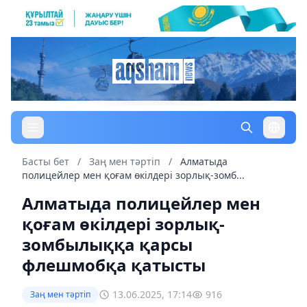
Басты бет
/
Заң мен тəртіп
/
Алматыда
полицейлер мен қоғам өкілдері зорлық-зомб...
Алматыда полицейлер мен
қоғам өкілдері зорлық-
зомбылыққа қарсы
флешмобқа қатысты
13.06.2025, 17:14
916
Заң мен тəртіп