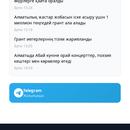
өңірлерге қайта оралды
Бүгін 15:24
Алматылық жастар жобасын іске асыру үшін 1
миллион теңгедей грант ала алады
Бүгін 15:19
Грант иегерлерінің тізімі жарияланды
Бүгін 15:05
Алматыда Абай күніне орай концерттер, поэзия
кештері мен көрмелер өтеді
Бүгін 14:59
Telegram
Жазылыңыз