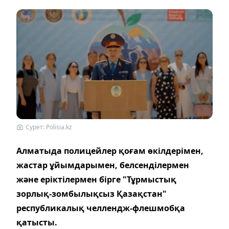
Сурет: Polisia.kz
Алматыда полицейлер қоғам өкілдерімен,
жастар ұйымдарымен, белсенділермен
және еріктілермен бірге "Тұрмыстық
зорлық-зомбылықсыз Қазақстан"
республикалық челлендж-флешмобқа
қатысты.