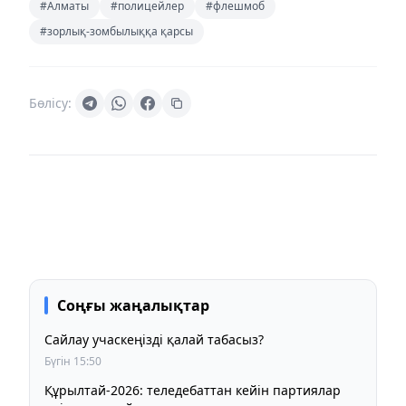
#Алматы
#полицейлер
#флешмоб
#зорлық-зомбылыққа қарсы
Бөлісу:
Соңғы жаңалықтар
Сайлау учаскеңізді қалай табасыз?
Бүгін 15:50
Құрылтай-2026: теледебаттан кейін партиялар