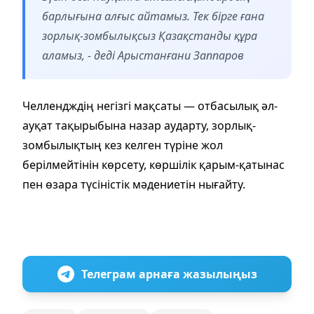
барлығына алғыс айтамыз. Тек бірге ғана
зорлық-зомбылықсыз Қазақстанды құра
аламыз, - деді Арыстанғани Заппаров
Челлендждің негізгі мақсаты — отбасылық әл-
ауқат тақырыбына назар аударту, зорлық-
зомбылықтың кез келген түріне жол
берілмейтінін көрсету, көршілік қарым-қатынас
пен өзара түсіністік мәдениетін нығайту.
Телеграм арнаға жазылыңыз