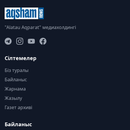
"Alatau Aqparat" медиахолдингі
Сілтемелер
Біз туралы
Байланыс
Жарнама
Жазылу
Газет архиві
Байланыс