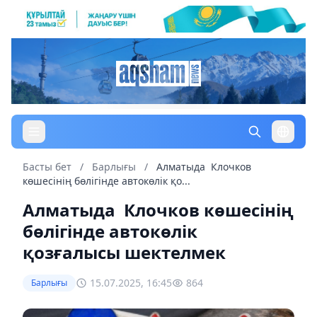
Басты бет
/
Барлығы
/
Алматыда Клочков
көшесінің бөлігінде автокөлік қо...
Алматыда Клочков көшесінің
бөлігінде автокөлік
қозғалысы шектелмек
15.07.2025, 16:45
864
Барлығы