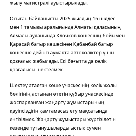
жылу магистралі ауыстырылады.
Осыған байланысты 2025 жылдың 16 шілдесі
мен 1 тамызы аралығында Алматы қаласының
Алмалы ауданында Клочков көшесінің бойымен
Қарасай батыр көшесінен Қабанбай батыр
көшесіне дейінгі аумақта автокөліктер үшін
қозғалыс жабылады. Екі бағытта да көлік
қозғалысы шектелмек.
Шектеу аталған көше учаскесінің көлік жолы
бөлігінің астынан өтетін құбыр учаскесінде
жоспарланған жаңарту жұмыстарының
қауіпсіздігін қамтамасыз ету мақсатында
енгізілмек. Жаңарту жұмыстары жүргізілетін
кезеңде тұтынушыларды ыстық сумен