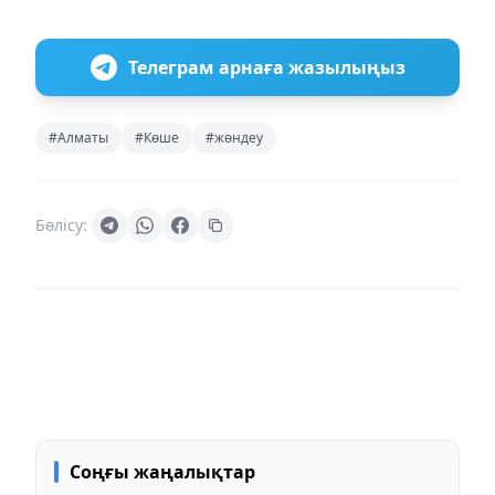
Телеграм арнаға жазылыңыз
#Алматы
#Көше
#жөндеу
Бөлісу:
Соңғы жаңалықтар