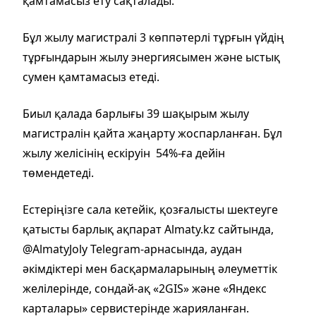
қамтамасыз ету сақталады.
Бұл жылу магистралі 3 көппәтерлі тұрғын үйдің
тұрғындарын жылу энергиясымен және ыстық
сумен қамтамасыз етеді.
Биыл қалада барлығы 39 шақырым жылу
магистралін қайта жаңарту жоспарланған. Бұл
жылу желісінің ескіруін 54%-ға дейін
төмендетеді.
Естеріңізге сала кетейік, қозғалысты шектеуге
қатысты барлық ақпарат Almaty.kz сайтында,
@AlmatyJoly Telegram-арнасында, аудан
әкімдіктері мен басқармаларының әлеуметтік
желілерінде, сондай-ақ «2GIS» және «Яндекс
карталары» сервистерінде жарияланған.