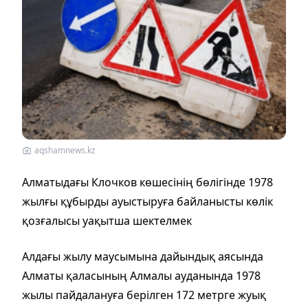
aqshamnews.kz
Алматыдағы Клочков көшесінің бөлігінде 1978
жылғы құбырды ауыстыруға байланысты көлік
қозғалысы уақытша шектелмек
Алдағы жылу маусымына дайындық аясында
Алматы қаласының Алмалы ауданында 1978
жылы пайдалануға берілген 172 метрге жуық