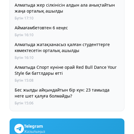
Алматыда жер сілкінісін алдын ала анықтайтын
жаңа орталық ашылды
Бүгін 17:10
Аймағамбетовтен 6 кеңес
Бүгін 16:10
Алматыда жатақханасыз қалған студенттерге
көмектесетін орталық ашылды
Бүгін 16:10
Алматыда Спорт күніне орай Red Bull Dance Your
Style би баттлдары өтті
Бүгін 15:08
Бес жылды айқындайтын бір күн: 23 тамызда
неге шет қалуға болмайды?
Бүгін 15:06
Telegram
Жазылыңыз