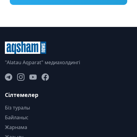
"Alatau Aqparat" медиахолдингі
Сілтемелер
Біз туралы
Байланыс
Жарнама
Жазылу