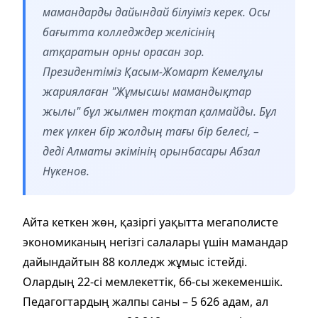
мамандарды дайындай білуіміз керек. Осы
бағытта колледждер желісінің
атқаратын орны орасан зор.
Президентіміз Қасым-Жомарт Кемелұлы
жариялаған "Жұмысшы мамандықтар
жылы" бұл жылмен тоқтап қалмайды. Бұл
тек үлкен бір жолдың тағы бір белесі, –
деді Алматы әкімінің орынбасары Абзал
Нүкенов.
Айта кеткен жөн, қазіргі уақытта мегаполисте
экономиканың негізгі салалары үшін мамандар
дайындайтын 88 колледж жұмыс істейді.
Олардың 22-сі мемлекеттік, 66-сы жекеменшік.
Педагогтардың жалпы саны – 5 626 адам, ал