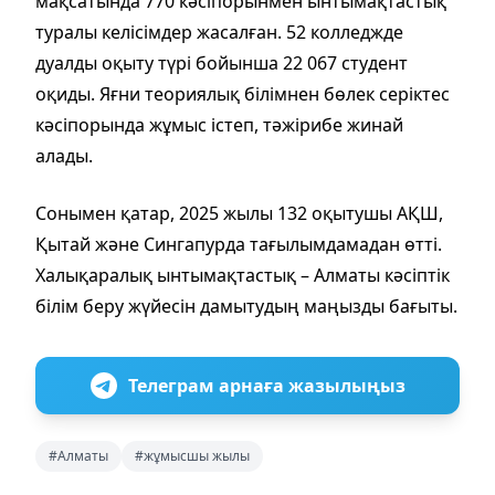
мақсатында 770 кәсіпорынмен ынтымақтастық
туралы келісімдер жасалған. 52 колледжде
дуалды оқыту түрі бойынша 22 067 студент
оқиды. Яғни теориялық білімнен бөлек серіктес
кәсіпорында жұмыс істеп, тәжірибе жинай
алады.
Сонымен қатар, 2025 жылы 132 оқытушы АҚШ,
Қытай және Сингапурда тағылымдамадан өтті.
Халықаралық ынтымақтастық – Алматы кәсіптік
білім беру жүйесін дамытудың маңызды бағыты.
Телеграм арнаға жазылыңыз
#Алматы
#жұмысшы жылы