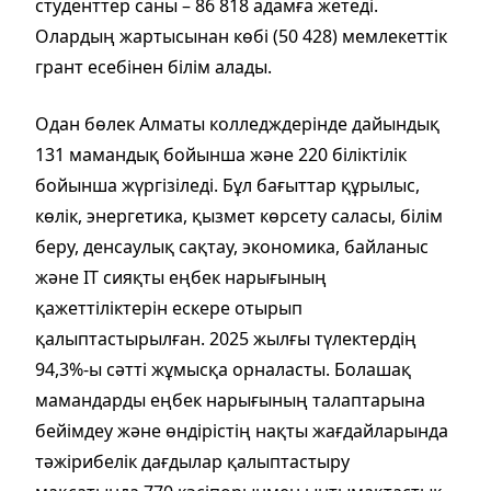
студенттер саны – 86 818 адамға жетеді.
Олардың жартысынан көбі (50 428) мемлекеттік
грант есебінен білім алады.
Одан бөлек Алматы колледждерінде дайындық
131 мамандық бойынша және 220 біліктілік
бойынша жүргізіледі. Бұл бағыттар құрылыс,
көлік, энергетика, қызмет көрсету саласы, білім
беру, денсаулық сақтау, экономика, байланыс
және IT сияқты еңбек нарығының
қажеттіліктерін ескере отырып
қалыптастырылған. 2025 жылғы түлектердің
94,3%-ы сәтті жұмысқа орналасты. Болашақ
мамандарды еңбек нарығының талаптарына
бейімдеу және өндірістің нақты жағдайларында
тәжірибелік дағдылар қалыптастыру