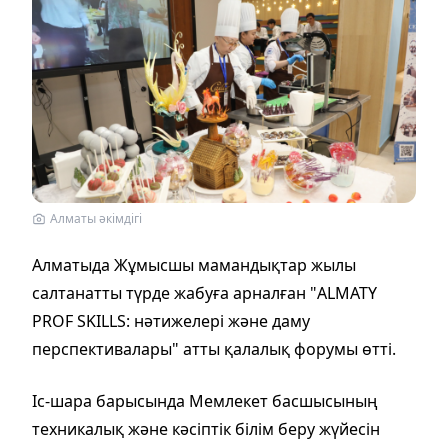
Алматы әкімдігі
Алматыда Жұмысшы мамандықтар жылы
салтанатты түрде жабуға арналған "ALMATY
PROF SKILLS: нәтижелері және даму
перспективалары" атты қалалық форумы өтті.
Іс-шара барысында Мемлекет басшысының
техникалық және кәсіптік білім беру жүйесін