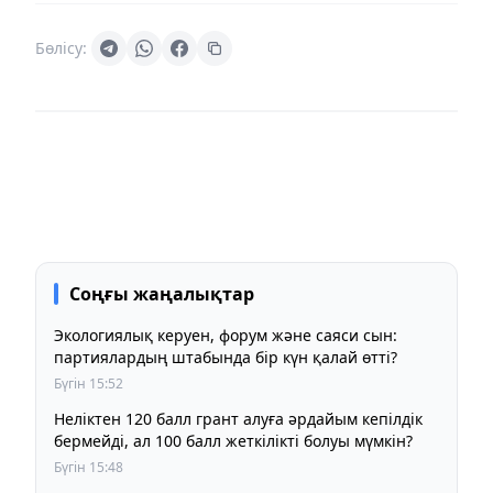
Бөлісу:
Соңғы жаңалықтар
Экологиялық керуен, форум және саяси сын:
партиялардың штабында бір күн қалай өтті?
Бүгін 15:52
Неліктен 120 балл грант алуға әрдайым кепілдік
бермейді, ал 100 балл жеткілікті болуы мүмкін?
Бүгін 15:48