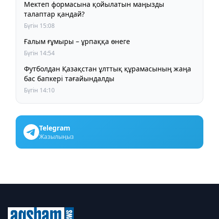
Мектеп формасына қойылатын маңызды
талаптар қандай?
Бүгін 15:08
Ғалым ғұмыры – ұрпаққа өнеге
Бүгін 14:54
Футболдан Қазақстан ұлттық құрамасының жаңа
бас бапкері тағайындалды
Бүгін 14:10
Telegram
Жазылыңыз