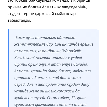
WorldSkills байқауында командалық бірінші
орынға ие болған Алматы колледждерінің
студенттеріне қаржылай сыйлықтар
табысталды.
-Биыл ауыз толтырып айтатын
жетістіктеріміз бар. Соның ішінде ерекше
алматылық команданың "WorldSkills
Kazakhstan" чемпионатында жүлделі
бірінші орын алуын атап өтуге болады.
Алматы қашанда білім, бизнес, мәдениет
орталығы болған, солай болып қала
береді. Алып шаһар Алматы күрделі даму
үстінде және оның экономикасы да
күрделене түседі. Соған сәйкес, біз қала
сұранысын қамтамасыз ететін тиісті