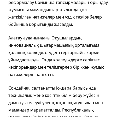
реформалау бойынша тапсырмаларын орындау,
жұмысшы мамандықтар жылында қол
жеткізілген нәтижелер мен үздік тәжірибелер
бойынша қорытынды жасалды.
Алатау ауданындағы Оқушылардың
инновациялық шығармашылық орталығыда
қалалық колледж студенттері арнайы көрме
ұйымдастырды. Онда колледждерге серіктес
кәсіпорындар мен тәлімгерлер біріккен жұмыс
нәтижелерін паш етті.
Сондай-ақ, салтанатты іс-шара барысында
техникалық және кәсіптік білім беру жүйесін
дамытуға елеулі үлес қосқан оқытушылар мен
мамандар марапатталды. Республикалық