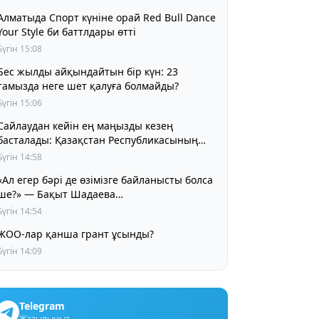
Алматыда Спорт күніне орай Red Bull Dance
Your Style би баттлдары өтті
Бүгін 15:08
Бес жылды айқындайтын бір күн: 23
тамызда неге шет қалуға болмайды?
Бүгін 15:06
Сайлаудан кейін ең маңызды кезең
басталады: Қазақстан Республикасының
алғашқы Құрылтайы қалай жұмыс істейді?
Бүгін 14:58
«Ал егер бәрі де өзімізге байланысты болса
ше?» — Бақыт Шадаева
қазақстандықтарды тоқтап, ойлануға
Бүгін 14:54
шақырды
ЖОО-лар қанша грант ұсынды?
Бүгін 14:09
Telegram
Жазылыңыз