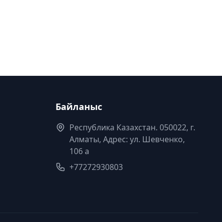
Байланыс
Республика Казахстан. 050022, г.
Алматы, Адрес: ул. Шевченко,
106 а
+77272930803