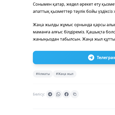
Сонымен қатар, жедел әрекет ету қызм
апаттық қызметтер тәулік бойы үздіксіз 
Жаңа жылды жұмыс орнында қарсы алып,
маманға алғыс білдіреміз. Қашықта бол
жаныңыздан табылсын. Жаңа жыл құтты
Телегра
#Алматы
#Жаңа жыл
Бөлісу: