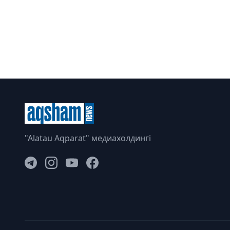
"Alatau Aqparat" медиахолдингі