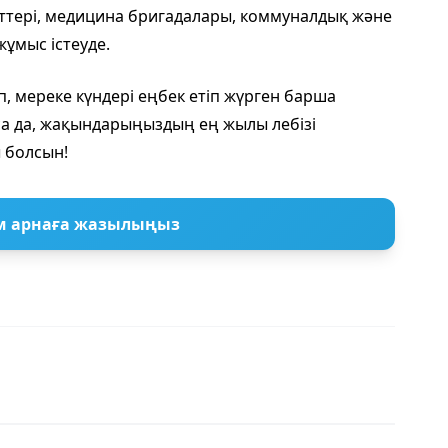
еттері, медицина бригадалары, коммуналдық және
жұмыс істеуде.
 мереке күндері еңбек етіп жүрген барша
са да, жақындарыңыздың ең жылы лебізі
 болсын!
м арнаға жазылыңыз