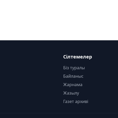
Сілтемелер
Біз туралы
Байланыс
Жарнама
Жазылу
Газет архиві