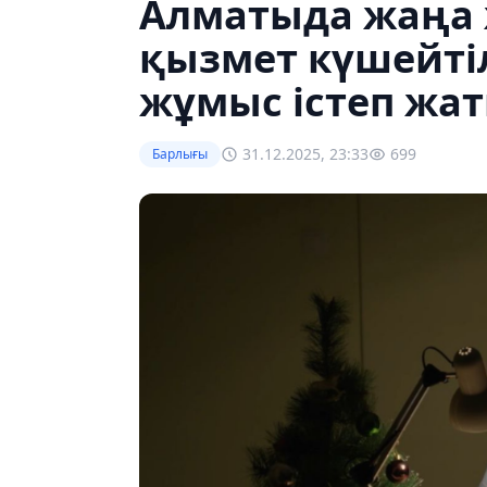
Алматыда жаңа 
қызмет күшейті
жұмыс істеп жа
31.12.2025, 23:33
699
Барлығы