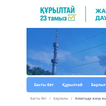
Басты бет
Құрылтай
Барлы
Басты бет
/
Барлығы
/
Алматыда жаңа жыл