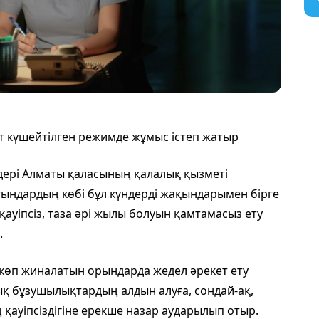
т күшейтілген режимде жұмыс істеп жатыр
ері Алматы қаласының қалалық қызметі
ғындардың көбі бұл күндерді жақындарымен бірге
ауіпсіз, таза әрі жылы болуын қамтамасыз ету
.
 көп жиналатын орындарда жедел әрекет ету
ық бұзушылықтардың алдын алуға, сондай-ақ,
қауіпсіздігіне ерекше назар аударылып отыр.