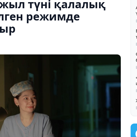
жыл түні қалалық
лген режимде
тыр