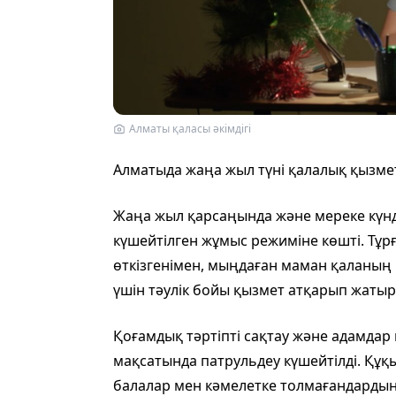
Алматы қаласы әкімдігі
Алматыда жаңа жыл түні қалалық қызме
Жаңа жыл қарсаңында және мереке күнд
күшейтілген жұмыс режиміне көшті. Тұр
өткізгенімен, мыңдаған маман қаланың қ
үшін тәулік бойы қызмет атқарып жатыр
Қоғамдық тәртіпті сақтау және адамдар
мақсатында патрульдеу күшейтілді. Құқ
балалар мен кәмелетке толмағандардың 