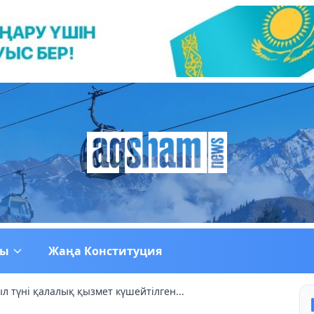
ғы
Жаңа Конституция
 түні қалалық қызмет күшейтілген...