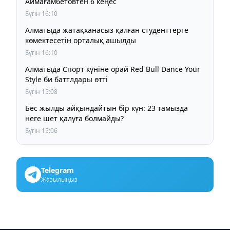
Аймағамбетовтен 6 кеңес
Бүгін 16:10
Алматыда жатақханасыз қалған студенттерге
көмектесетін орталық ашылды
Бүгін 16:10
Алматыда Спорт күніне орай Red Bull Dance Your
Style би баттлдары өтті
Бүгін 15:08
Бес жылды айқындайтын бір күн: 23 тамызда
неге шет қалуға болмайды?
Бүгін 15:06
Telegram
Жазылыңыз