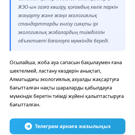
ЖЭО-ын газға көшіру, қоғамдық көлік паркін
жаңарту және жаңа экологиялық
стандарттарды енгізу сияқты ірі
экологиялық жобалардың тиімділігін
объективті бағалауға мүмкіндік береді.
Осылайша, жоба ауа сапасын бақылаумен ғана
шектелмей, ластану көздерін анықтап,
Алматыдағы экологиялық ахуалды жақсартуға
бағытталған нақты шараларды қабылдауға
мүмкіндік беретін тиімді жүйені қалыптастыруға
бағытталған.
Телеграм арнаға жазылыңыз