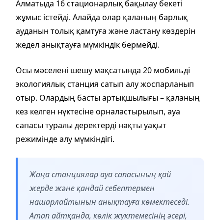
Алматыда 16 стационарлық бақылау бекеті
жұмыс істейді. Алайда олар қаланың барлық
ауданын толық қамтуға және ластану көздерін
жедел анықтауға мүмкіндік бермейді.
Осы мәселені шешу мақсатында 20 мобильді
экологиялық станция сатып алу жоспарланып
отыр. Олардың басты артықшылығы – қаланың
кез келген нүктесіне орналастырылып, ауа
сапасы туралы деректерді нақты уақыт
режимінде алу мүмкіндігі.
Жаңа станциялар ауа сапасының қай
жерде және қандай себептермен
нашарлайтынын анықтауға көмектеседі.
Атап айтқанда, көлік жүктемесінің әсері,