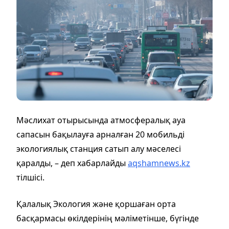
Мәслихат отырысында атмосфералық ауа
сапасын бақылауға арналған 20 мобильді
экологиялық станция сатып алу мәселесі
қаралды, – деп хабарлайды
aqshamnews.kz
тілшісі.
Қалалық Экология және қоршаған орта
басқармасы өкілдерінің мәліметінше, бүгінде