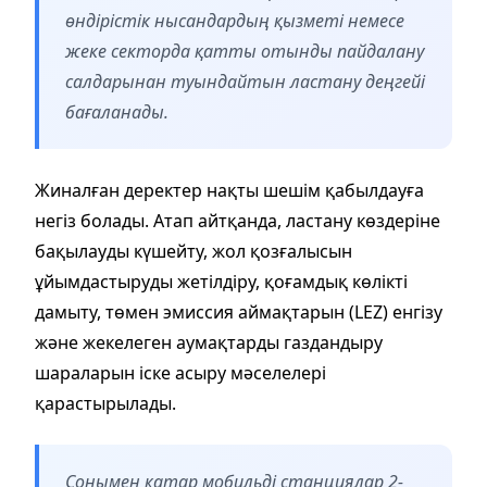
өндірістік нысандардың қызметі немесе
жеке секторда қатты отынды пайдалану
салдарынан туындайтын ластану деңгейі
бағаланады.
Жиналған деректер нақты шешім қабылдауға
негіз болады. Атап айтқанда, ластану көздеріне
бақылауды күшейту, жол қозғалысын
ұйымдастыруды жетілдіру, қоғамдық көлікті
дамыту, төмен эмиссия аймақтарын (LEZ) енгізу
және жекелеген аумақтарды газдандыру
шараларын іске асыру мәселелері
қарастырылады.
Сонымен қатар мобильді станциялар 2-