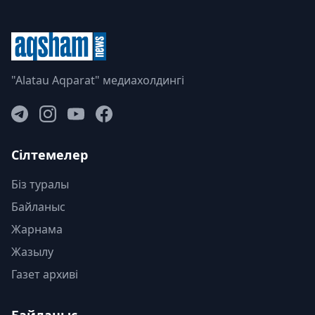
"Alatau Aqparat" медиахолдингі
Сілтемелер
Біз туралы
Байланыс
Жарнама
Жазылу
Газет архиві