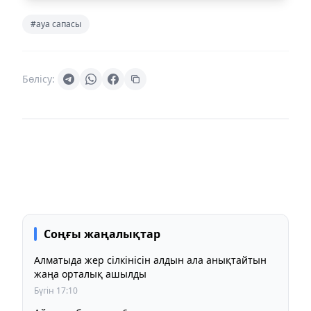
#ауа сапасы
Бөлісу:
Соңғы жаңалықтар
Алматыда жер сілкінісін алдын ала анықтайтын
жаңа орталық ашылды
Бүгін 17:10