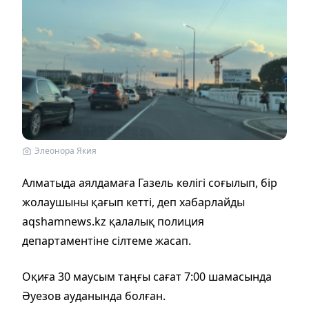
Элеонора Якия
Алматыда аялдамаға Газель көлігі соғылып, бір
жолаушыны қағып кетті, деп хабарлайды
aqshamnews.kz қалалық полиция
департаментіне сілтеме жасап.
Оқиға 30 маусым таңғы сағат 7:00 шамасында
Әуезов ауданында болған.