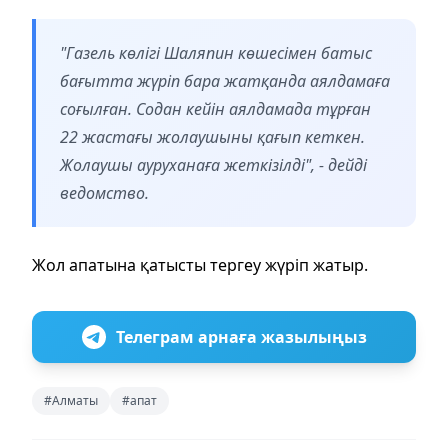
"Газель көлігі Шаляпин көшесімен батыс
бағытта жүріп бара жатқанда аялдамаға
соғылған. Содан кейін аялдамада тұрған
22 жастағы жолаушыны қағып кеткен.
Жолаушы ауруханаға жеткізілді", - дейді
ведомство.
Жол апатына қатысты тергеу жүріп жатыр.
Телеграм арнаға жазылыңыз
#Алматы
#апат