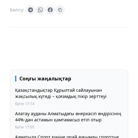
Бөлісу:
Соңғы жаңалықтар
Қазақстандықтар Құрылтай сайлауынан
жақсылық күтеді – қоғамдық пікір зерттеуі
Бүгін 17:14
Алатау ауданы Алматыдағы өнеркәсіп өндірісінің
44%-дан астамын қамтамасыз етіп отыр
Бүгін 17:05
Алматыда Спорт күніне орай ауқымды спорттық