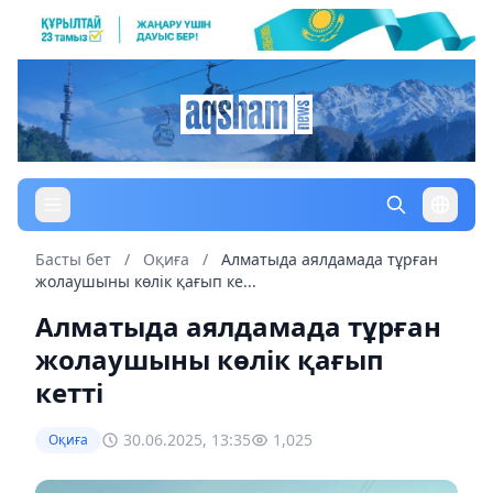
Басты бет
/
Оқиға
/
Алматыда аялдамада тұрған
жолаушыны көлік қағып ке...
Алматыда аялдамада тұрған
жолаушыны көлік қағып
кетті
30.06.2025, 13:35
1,025
Оқиға