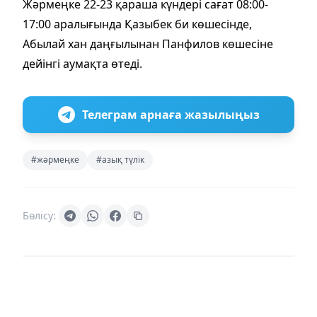
Жәрмеңке 22-23 қараша күндері сағат 08:00-
17:00 аралығында Қазыбек би көшесінде,
Абылай хан даңғылынан Панфилов көшесіне
дейінгі аумақта өтеді.
Телеграм арнаға жазылыңыз
#жәрмеңке
#азық түлік
Бөлісу: