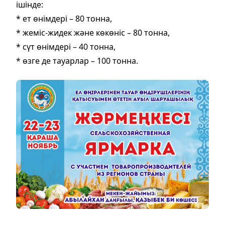
ішінде:
* ет өнімдері – 80 тонна,
* жеміс-жидек және көкөніс – 80 тонна,
* сүт өнімдері – 40 тонна,
* өзге де тауарлар – 100 тонна.