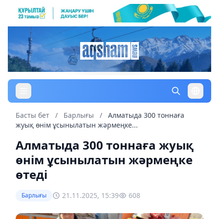
Басты бет
/
Барлығы
/
Алматыда 300 тоннаға
жуық өнім ұсынылатын жәрмеңке...
Алматыда 300 тоннаға жуық
өнім ұсынылатын жәрмеңке
өтеді
21.11.2025, 15:39
608
Барлығы