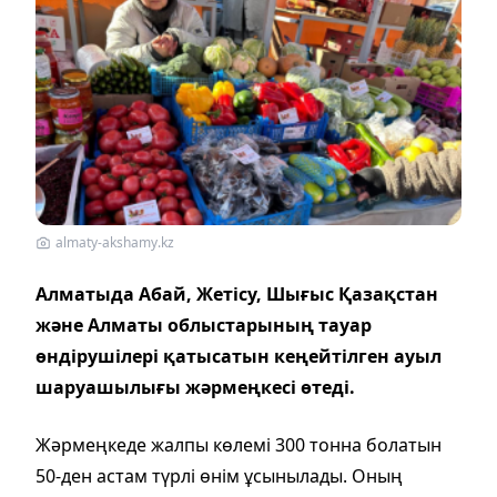
almaty-akshamy.kz
Алматыда Абай, Жетісу, Шығыс Қазақстан
және Алматы облыстарының тауар
өндірушілері қатысатын кеңейтілген ауыл
шаруашылығы жәрмеңкесі өтеді.
Жәрмеңкеде жалпы көлемі 300 тонна болатын
50-ден астам түрлі өнім ұсынылады. Оның