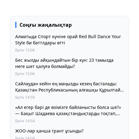
Соңғы жаңалықтар
Алматыда Спорт күніне орай Red Bull Dance Your
Style би баттлдары өтті
Бүгін 15:08
Бес жылды айқындайтын бір күн: 23 тамызда
неге шет қалуға болмайды?
Бүгін 15:06
Сайлаудан кейін ең маңызды кезең басталады:
Қазақстан Республикасының алғашқы Құрылтайы
қалай жұмыс істейді?
Бүгін 14:58
«Ал егер бәрі де өзімізге байланысты болса ше?»
— Бақыт Шадаева қазақстандықтарды тоқтап,
ойлануға шақырды
Бүгін 14:54
ЖОО-лар қанша грант ұсынды?
Бүгін 14:09