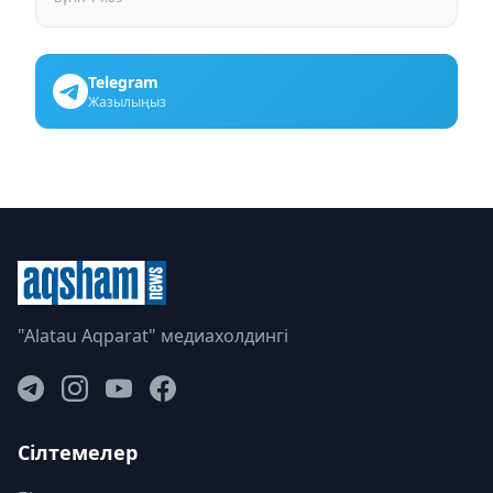
Telegram
Жазылыңыз
"Alatau Aqparat" медиахолдингі
Сілтемелер