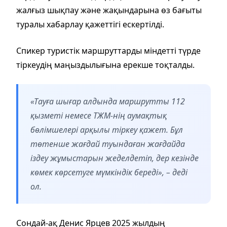
жалғыз шықпау және жақындарына өз бағыты
туралы хабарлау қажеттігі ескертілді.
Спикер туристік маршруттарды міндетті түрде
тіркеудің маңыздылығына ерекше тоқталды.
«Тауға шығар алдында маршрутты 112
қызметі немесе ТЖМ-нің аумақтық
бөлімшелері арқылы тіркеу қажет. Бұл
төтенше жағдай туындаған жағдайда
іздеу жұмыстарын жеделдетіп, дер кезінде
көмек көрсетуге мүмкіндік береді», – деді
ол.
Сондай-ақ Денис Ярцев 2025 жылдың