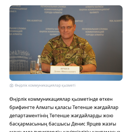
Өңірлік коммуникациялар қызметі
Өңірлік коммуникациялар қызметінде өткен
брифингте Алматы қаласы Төтенше жағдайлар
департаментінің Төтенше жағдайларды жою
басқармасының басшысы Денис Ярцев жазғы
маусымда туристердің қауіпсіздігін қамтамасыз