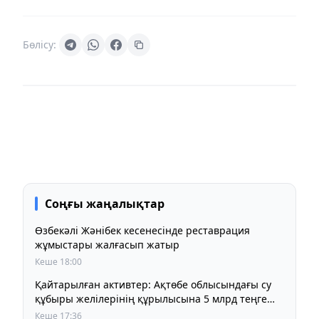
Бөлісу:
Соңғы жаңалықтар
Өзбекәлі Жәнібек кесенесінде реставрация
жұмыстары жалғасып жатыр
Кеше 18:00
Қайтарылған активтер: Ақтөбе облысындағы су
құбыры желілерінің құрылысына 5 млрд теңге
бөлінді
Кеше 17:36