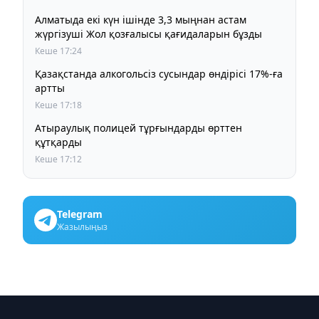
Алматыда екі күн ішінде 3,3 мыңнан астам
жүргізуші Жол қозғалысы қағидаларын бұзды
Кеше 17:24
Қазақстанда алкогольсіз сусындар өндірісі 17%-ға
артты
Кеше 17:18
Атыраулық полицей тұрғындарды өрттен
құтқарды
Кеше 17:12
Telegram
Жазылыңыз