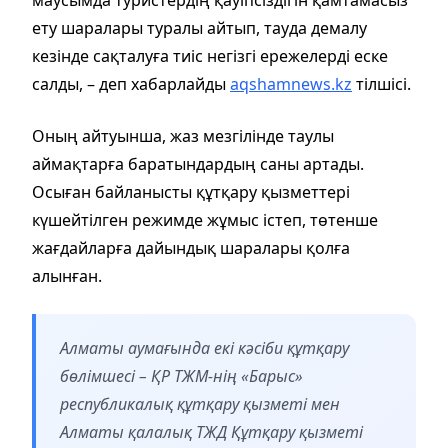
ету шаралары туралы айтып, тауда демалу
кезінде сақталуға тиіс негізгі ережелерді еске
салды, – деп хабарлайды
aqshamnews.kz
тілшісі.
Оның айтуынша, жаз мезгілінде таулы
аймақтарға баратындардың саны артады.
Осыған байланысты құтқару қызметтері
күшейтілген режимде жұмыс істеп, төтенше
жағдайларға дайындық шаралары қолға
алынған.
Алматы аумағында екі кәсіби құтқару
бөлімшесі – ҚР ТЖМ-нің «Барыс»
республикалық құтқару қызметі мен
Алматы қалалық ТЖД Құтқару қызметі