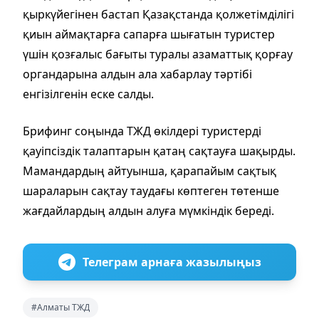
қыркүйегінен бастап Қазақстанда қолжетімділігі
қиын аймақтарға сапарға шығатын туристер
үшін қозғалыс бағыты туралы азаматтық қорғау
органдарына алдын ала хабарлау тәртібі
енгізілгенін еске салды.
Брифинг соңында ТЖД өкілдері туристерді
қауіпсіздік талаптарын қатаң сақтауға шақырды.
Мамандардың айтуынша, қарапайым сақтық
шараларын сақтау таудағы көптеген төтенше
жағдайлардың алдын алуға мүмкіндік береді.
Телеграм арнаға жазылыңыз
#Алматы ТЖД