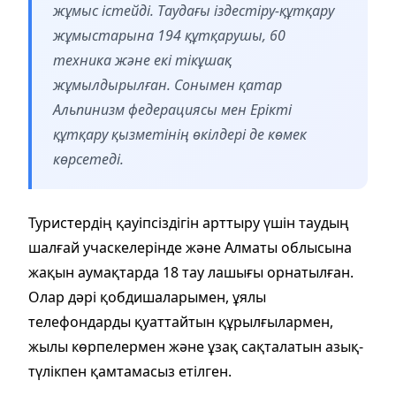
жұмыс істейді. Таудағы іздестіру-құтқару
жұмыстарына 194 құтқарушы, 60
техника және екі тікұшақ
жұмылдырылған. Сонымен қатар
Альпинизм федерациясы мен Ерікті
құтқару қызметінің өкілдері де көмек
көрсетеді.
Туристердің қауіпсіздігін арттыру үшін таудың
шалғай учаскелерінде және Алматы облысына
жақын аумақтарда 18 тау лашығы орнатылған.
Олар дәрі қобдишаларымен, ұялы
телефондарды қуаттайтын құрылғылармен,
жылы көрпелермен және ұзақ сақталатын азық-
түлікпен қамтамасыз етілген.