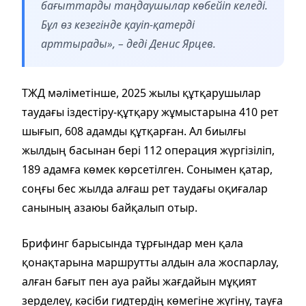
бағыттарды таңдаушылар көбейіп келеді.
Бұл өз кезегінде қауіп-қатерді
арттырады», – деді Денис Ярцев.
ТЖД мәліметінше, 2025 жылы құтқарушылар
таудағы іздестіру-құтқару жұмыстарына 410 рет
шығып, 608 адамды құтқарған. Ал биылғы
жылдың басынан бері 112 операция жүргізіліп,
189 адамға көмек көрсетілген. Сонымен қатар,
соңғы бес жылда алғаш рет таудағы оқиғалар
санының азаюы байқалып отыр.
Брифинг барысында тұрғындар мен қала
қонақтарына маршрутты алдын ала жоспарлау,
алған бағыт пен ауа райы жағдайын мұқият
зерделеу, кәсіби гидтердің көмегіне жүгіну, тауға