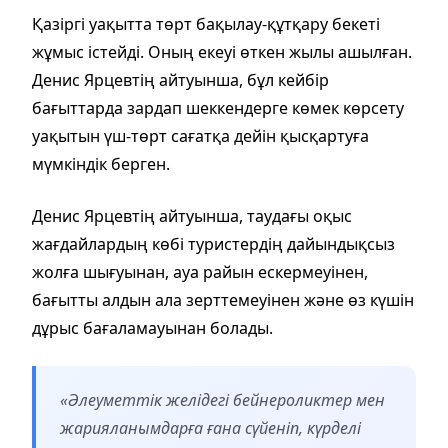
Қазіргі уақытта төрт бақылау-құтқару бекеті
жұмыс істейді. Оның екеуі өткен жылы ашылған.
Денис Ярцевтің айтуынша, бұл кейбір
бағыттарда зардап шеккендерге көмек көрсету
уақытын үш-төрт сағатқа дейін қысқартуға
мүмкіндік берген.
Денис Ярцевтің айтуынша, таудағы оқыс
жағдайлардың көбі туристердің дайындықсыз
жолға шығуынан, ауа райын ескермеуінен,
бағытты алдын ала зерттемеуінен және өз күшін
дұрыс бағаламауынан болады.
«Әлеуметтік желідегі бейнероликтер мен
жарияланымдарға ғана сүйеніп, күрделі