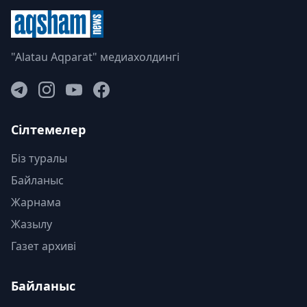
"Alatau Aqparat" медиахолдингі
Сілтемелер
Біз туралы
Байланыс
Жарнама
Жазылу
Газет архиві
Байланыс