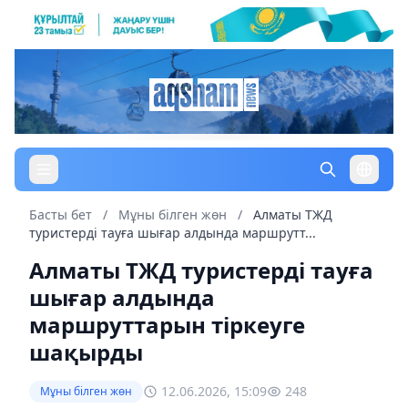
Басты бет
/
Мұны білген жөн
/
Алматы ТЖД
туристерді тауға шығар алдында маршрутт...
Алматы ТЖД туристерді тауға
шығар алдында
маршруттарын тіркеуге
шақырды
12.06.2026, 15:09
248
Мұны білген жөн