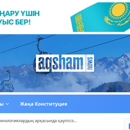
ғы
Жаңа Конституция
нологиялардың арқасында қауіпсіз...