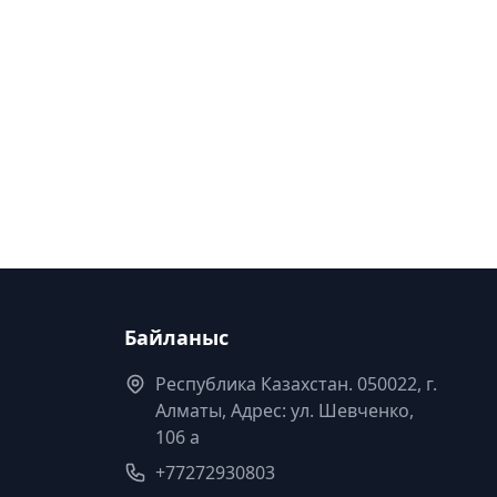
Байланыс
Республика Казахстан. 050022, г.
Алматы, Адрес: ул. Шевченко,
106 а
+77272930803