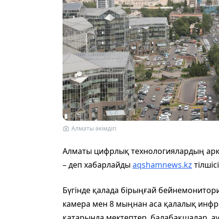
Алматы әкімдігі
Алматы цифрлық технологиялардың арқас
– деп хабарлайды
aqshamnews.kz
тілшісі
Бүгінде қалада бірыңғай бейнемонитори
камера мен 8 мыңнан аса қалалық инфр
қатарында мектептер, балабақшалар, а