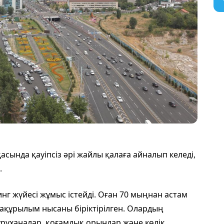
ында қауіпсіз әрі жайлы қалаға айналып келеді,
.
нг жүйесі жұмыс істейді. Оған 70 мыңнан астам
ақұрылым нысаны біріктірілген. Олардың
уруханалар, қоғамдық орындар және көлік