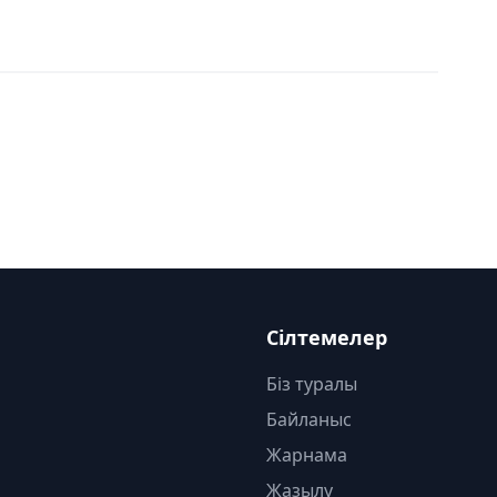
Сілтемелер
Біз туралы
Байланыс
Жарнама
Жазылу