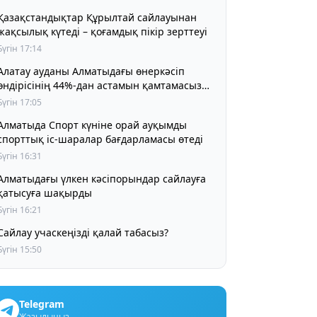
Қазақстандықтар Құрылтай сайлауынан
жақсылық күтеді – қоғамдық пікір зерттеуі
Бүгін 17:14
Алатау ауданы Алматыдағы өнеркәсіп
өндірісінің 44%-дан астамын қамтамасыз
етіп отыр
Бүгін 17:05
Алматыда Спорт күніне орай ауқымды
спорттық іс-шаралар бағдарламасы өтеді
Бүгін 16:31
Алматыдағы үлкен кәсіпорындар сайлауға
қатысуға шақырды
Бүгін 16:21
Сайлау учаскеңізді қалай табасыз?
Бүгін 15:50
Telegram
Жазылыңыз