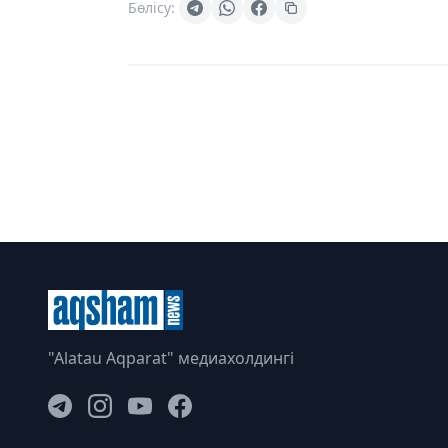
Бөлісу:
"Alatau Aqparat" медиахолдингі