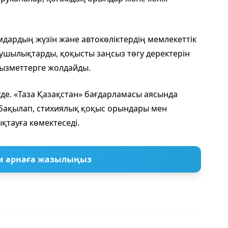
дардың жүзін және автокөліктердің мемлекеттік
зушылықтарды, қоқысты заңсыз төгу деректерін
 қызметтерге жолдайды.
уде. «Таза Қазақстан» бағдарламасы аясында
бақылап, стихиялық қоқыс орындары мен
қтауға көмектеседі.
м арнаға жазылыңыз