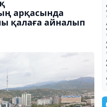
қ
ың арқасында
йлы қалаға айналып