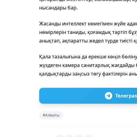
нысандары бар.
Жасанды интеллект көмегімен жүйе адам
нөмірлерін таниды, қоғамдық тәртіп бұ
анықтап, ақпаратты жедел түрде тиісті
Қала тазалығына да ерекше көңіл бөлін
жүздеген камера санитарлық жағдайды 
қалдықтарды заңсыз төгу фактілерін аны
Телегра
#Алматы