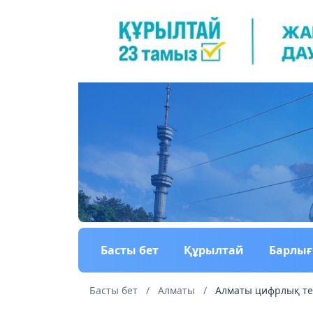
Басты бет
Құрылтай
Барлы
Басты бет
/
Алматы
/
Алматы цифрлық тех