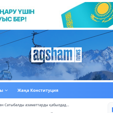
ғы
Жаңа Конституция
ан Сатыбалды азаматтарды қабылдад...