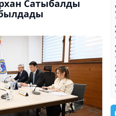
архан Сатыбалды
абылдады