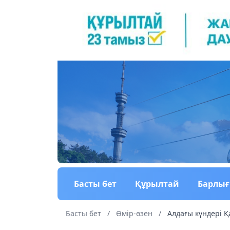
Басты бет
Құрылтай
Барлы
Басты бет
/
Өмір-өзен
/
Алдағы күндері Қ