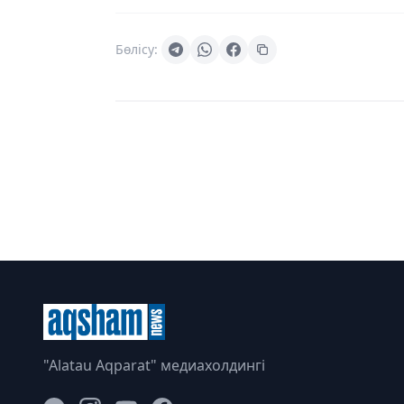
Бөлісу:
"Alatau Aqparat" медиахолдингі