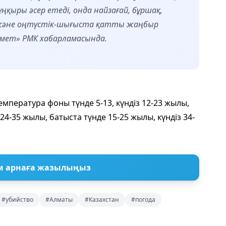
ңқыры әсер етеді, онда найзағай, бұршақ,
а және оңтүстік-шығыста қатты жаңбыр
омет» РМК хабарламасында.
мпература фоны түнде 5-13, күндіз 12-23 жылы,
 24-35 жылы, батыста түнде 15-25 жылы, күндіз 34-
м арнаға жазылыңыз
#убийство
#Алматы
#Казахстан
#погода