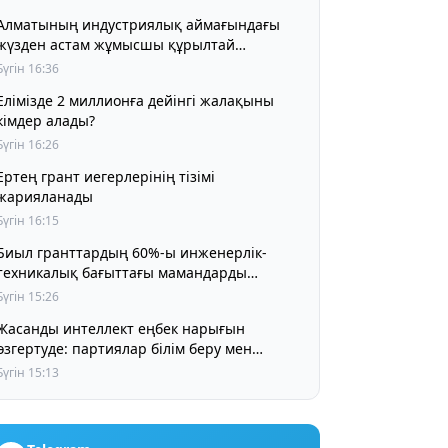
Алматының индустриялық аймағындағы
жүзден астам жұмысшы құрылтай
мүшелерін сайлауға қатысуға дайын
Бүгін 16:36
екендерін айтты
Елімізде 2 миллионға дейінгі жалақыны
кімдер алады?
Бүгін 16:26
Ертең грант иегерлерінің тізімі
жарияланады
Бүгін 16:15
Биыл гранттардың 60%-ы инженерлік-
техникалық бағыттағы мамандарды
даярлауға беріледі
Бүгін 15:26
Жасанды интеллект еңбек нарығын
өзгертуде: партиялар білім беру мен
болашақ мамандықтарды талқылады
Бүгін 15:13