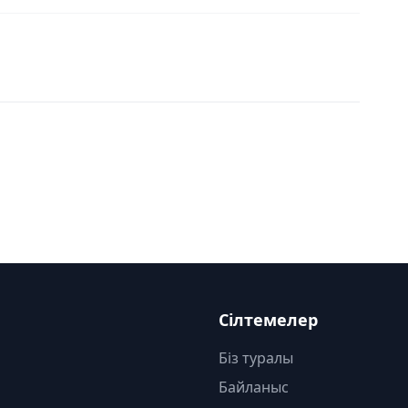
Сілтемелер
Біз туралы
Байланыс