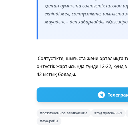
қалған аумағына солтүстік циклон шұ
екпінді жел, солтүстікте, шығыст
жауады», – деп хабарлайды «Қазгидр
Солтүстікте, шығыста және орталықта те
оңтүстік жартысында түнде 12-22, күндіз
42 ыстық болады.
Телегра
#пожизненное заключение
#суд присяжных
#ауа-райы