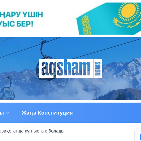
ғы
Жаңа Конституция
азақстанда күн ыстық болады