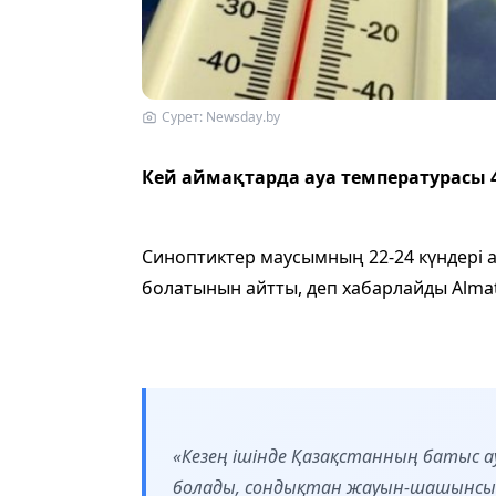
Сурет: Newsday.by
Кей аймақтарда ауа температурасы 42
Синоптиктер маусымның 22-24 күндері 
болатынын айтты, деп хабарлайды Alma
«Кезең ішінде Қазақстанның батыс
болады, сондықтан жауын-шашынсыз 