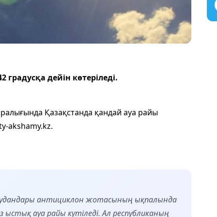
 градусқа дейін көтеріледі.
аралығында Қазақстанда қандай ауа райы
ty-akshamy.kz.
 аудандары антициклон жотасының ықпалында
ыстық ауа райы күтіледі. Ал республиканың