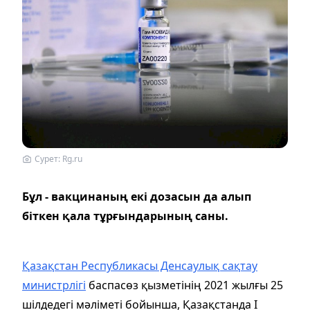
Сурет: Rg.ru
Бұл - вакцинаның екі дозасын да алып
біткен қала тұрғындарының саны.
Қазақстан Республикасы Денсаулық сақтау
министрлігі
баспасөз қызметінің 2021 жылғы 25
шілдедегі мәліметі бойынша, Қазақстанда I