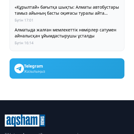
«Құрылтай» бағытқа шықты: Алматы автобустары
тамыз айының басты оқиғасы туралы айта
бастады
Бүгін 17:01
Алматыда жалған мемлекеттік нөмірлер сатумен
айналысқан ұйымдастырушы ұсталды
Бүгін 16:14
Telegram
Жазылыңыз