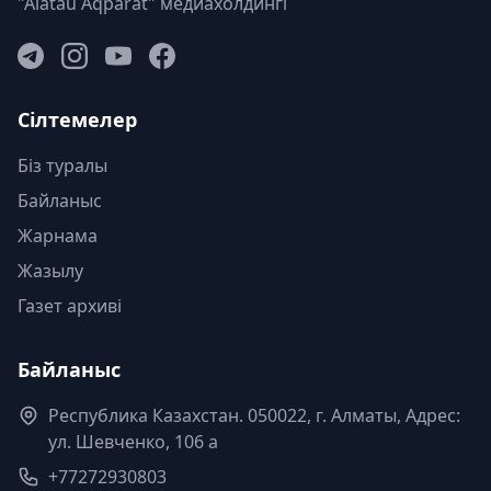
"Alatau Aqparat" медиахолдингі
Сілтемелер
Біз туралы
Байланыс
Жарнама
Жазылу
Газет архиві
Байланыс
Республика Казахстан. 050022, г. Алматы, Адрес:
ул. Шевченко, 106 а
+77272930803