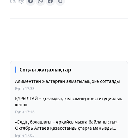
Бөлісу:
Соңғы жаңалықтар
Алименттен жалтарған алматылық әке сотталды
Бүгін 17:33
ҚҰРЫЛТАЙ – қоғамдық келісімнің конституциялық
кепілі
Бүгін 17:16
«Елдің болашағы – әрқайсымызға байланысты»:
Октябрь Алтаев қазақстандықтарға маңызды
үндеу жасады
Бүгін 17:05