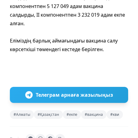
компонентпен 5 127 049 адам вакцина
салдырды, II компонентпен 3 232 019 адам екпе
алған.
Еліміздің барлық аймағындағы вакцина салу
көрсеткіші төмендегі кестеде берілген.
Телеграм арнаға жазылыңыз
#Алматы
#Қазақстан
#екпе
#вакцина
#кви