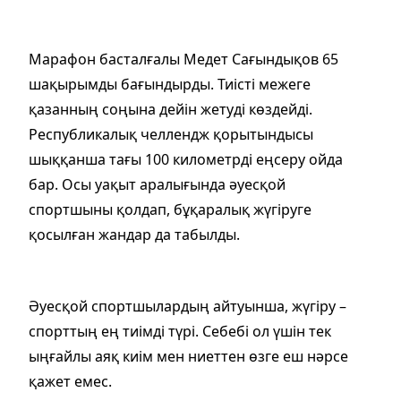
Марафон басталғалы Медет Сағындықов 65
шақырымды бағындырды. Тиісті межеге
қазанның соңына дейін жетуді көздейді.
Республикалық челлендж қорытындысы
шыққанша тағы 100 километрді еңсеру ойда
бар. Осы уақыт аралығында әуесқой
спортшыны қолдап, бұқаралық жүгіруге
қосылған жандар да табылды.
Әуесқой спортшылардың айтуынша, жүгіру –
спорттың ең тиімді түрі. Себебі ол үшін тек
ыңғайлы аяқ киім мен ниеттен өзге еш нәрсе
қажет емес.