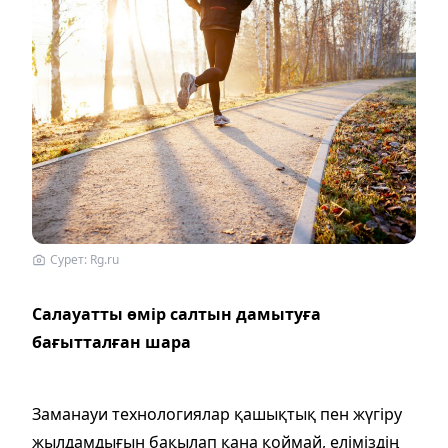
Сурет: Rg.ru
Салауатты өмір салтын дамытуға
бағытталған шара
Заманауи технологиялар қашықтық пен жүгіру
жылдамдығын бақылап қана қоймай, еліміздің