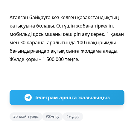
Аталған байқауға кез келген қазақстандықтың
қатысуына болады. Ол үшін жобаға тіркеліп,
мобильді қосымшаны көшіріп алу керек. 1 қазан
мен 30 қараша аралығында 100 шақырымды
бағындырғандар ақтық сынға жолдама алады.
Жүлде қоры – 1 500 000 теңге.
Телеграм арнаға жазылыңыз
#онлайн үрдіс
#Жүгіру
#жүлде