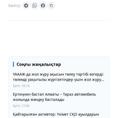
Бөлісу:
Соңғы жаңалықтар
ҮАААЖ-да жол жүру ақысын төлеу тәртібі өзгерді:
төлемді уақытылы жүргізетіндер үшін жол жүру
құны бұрынғы деңгейде сақталады
Бүгін 18:14
Ертеңнен бастап Алматы – Тараз автомобиль
жолында жөндеу басталады
Бүгін 17:40
Қайтарылған активтер: Үкімет СҚО ауылдарын