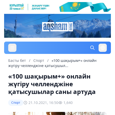
Басты бет
/
Спорт
/
«100 шақырым+» онлайн
жүгіру челленджіне қатысушыл...
«100 шақырым+» онлайн
жүгіру челленджіне
қатысушылар саны артуда
21.10.2021, 16:50
1,640
Спорт