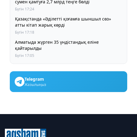
сумен қамтуға 2,7 млрд теңге бөлді
Бүгін 17:24
Қазақстанда «Әділетті қоғамға шыншыл сөз»
атты кітап жарық көрді
Бүгін 17:18
Алматыда жүрген 35 үндістандық еліне
қайтарылды
Бүгін 17:05
Telegram
Жазылыңыз