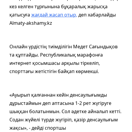
кез келген тұрғынына бұқаралық жарысқа
қатысуға
жағдай жасап отыр,
деп хабарлайды
Almaty-akshamy.kz
Онлайн үрдістің тиімділігін Медет Сағындықов
та құптайды. Республикалық марафонға
интернет қосымшасы арқылы тіркеліп,
спорттағы жетістігін байқап көрмекші.
«
Ауырып қалғаннан кейін денсаулығымды
дұрыстаймын деп аптасына 1-2 рет жүгіруге
шыққан болатынмын. Сол әдетке айналып кетті.
Содан жүйелі түрде жүгіріп, қазір денсаулығым
жақсы
», - дейді спортшы