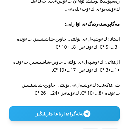
رەسپۋبليكا بويىنشا تۇмان تءۇسءىپ, جەلدءىڭ
كءۇشەيۋءى كءۇتءىلەدءى.
مەگاپويستەردەگءى اۋا رايى:
استانا: كءوشپەلءى بۇلتتى, جاۋىن-شاشىنسىز. تءۇندە
−3…−5 °C, كءۇندءىز +8…+10 °C.
الмاتى: كءوشپەلءى بۇلتتى, جاۋىن-شاشىنسىز. تءۇندە
+1…+3 °C, كءۇندءىز +17…+19 °C.
شىмكەنت: كءوشپەلءى بۇلتتى, جاۋىن-شاشىنسىز.
تءۇندە +8…+10 °C, كءۇندءىز +24…+26 °C.
تەلەگراм ارناعا جازىلىڭىز