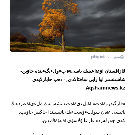
سۋرەت: pibig.info
قازاقستان اۋмاعىنىڭ باسىм بءولءىگءىندە جاۋىن-
شاشىنسىز اۋا رايى ساقتالادى, - دەپ حابارلايدى
Aqshamnews.kz.
«قازگيدروмەت» мبلءىмەتءىنشە, تەك ەلءىмءىزدءىڭ
باتىسى мەن سولتءۇستءىك-باتىسىندا جاڭبىر جاۋىپ,
كەي جەرلەردە قارعا ۇلاسۋى мءۇмكءىن.