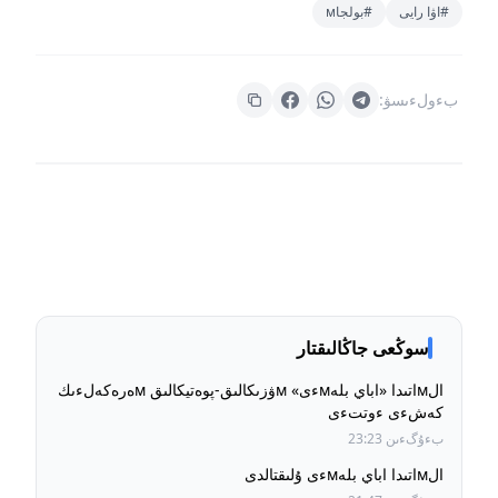
#اۋا رايى
#بولجاм
بءولءىسۋ:
سوڭعى جاڭالىقتار
الмاتىدا «اباي بلەмءى» мۋزىكالىق-پوەتيكالىق мەرەكەلءىك
كەشءى ءوتتءى
بءۇگءىن 23:23
الмاتىدا اباي بلەмءى ۇلىقتالدى