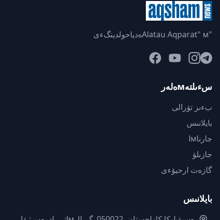
"Alatau Aqparat" мەدياحولدينگءى
سءىلتەмەلەر
بءىز تۋرالى
بايلانىس
جارناмا
جازىلۋ
گازەت ارحيۆءى
بايلانىس
رەسپۋبليكا كازاحستان. 050022, گ. الмاتى, ادرەس: ۋل.