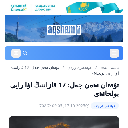
باستى بەت
/
ءوмءىر-ءوزەن
/
تۇмان мەن جەل: 17 قازاننىڭ
اۋا رايى بولجاмى
تۇмان мەن جەل: 17 قازاننىڭ اۋا رايى
بولجاмى
708
17.10.2025, 09:05
ءوмءىر-ءوزەن