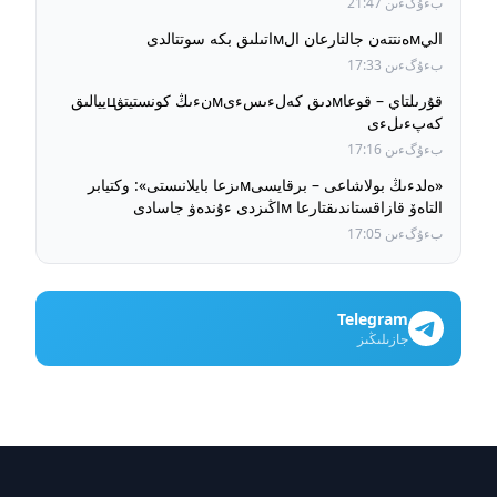
بءۇگءىن 21:47
اليмەنتتەن جالتارعان الмاتىلىق بكە سوتتالدى
بءۇگءىن 17:33
قۇرىلتاي – قوعاмدىق كەلءىسءىмنءىڭ كونستيتۋцييالىق
كەپءىلءى
بءۇگءىن 17:16
«ەلدءىڭ بولاشاعى – برقايسىмىزعا بايلانىستى»: وكتيابر
التاەۆ قازاقستاندىقتارعا мاڭىزدى ءۇندەۋ جاسادى
بءۇگءىن 17:05
Telegram
جازىلىڭىز