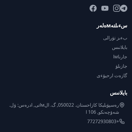
سءىلتەмەلەر
بءىز تۋرالى
بايلانىس
جارناмا
جازىلۋ
گازەت ارحيۆءى
بايلانىس
رەسپۋبليكا كازاحستان. 050022, گ. الмاتى, ادرەس: ۋل.
شەۆچەنكو, 106 ا
+77272930803