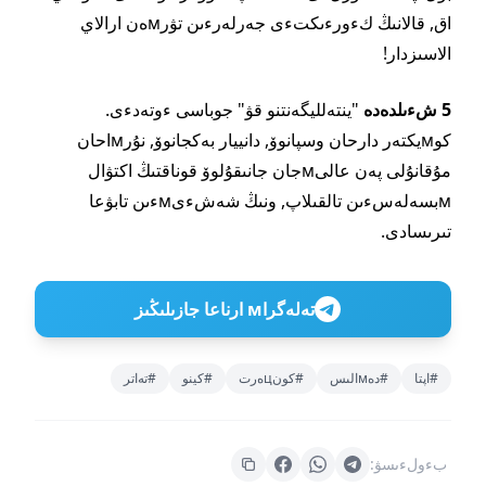
اق, قالانىڭ كءورءىكتءى جەرلەرءىن تۋرмەن ارالاي
الاسىزدار!
5 شءىلدەدە
"ينتەلليگەنتنو قۋ" جوباسى ءوتەدءى.
كوмيكتەر دارحان وسپانوۆ, دانييار بەكجانوۆ, نۇرмاحان
مۇقانۇلى پەن عالىмجان جانىقۇلوۆ قوناقتىڭ اكتۋال
мبسەلەسءىن تالقىلاپ, ونىڭ شەشءىмءىن تابۋعا
تىرىسادى.
تەلەگراм ارناعا جازىلىڭىز
#اپتا
#دەмالىس
#كونцەرت
#كينو
#تەاتر
بءولءىسۋ: