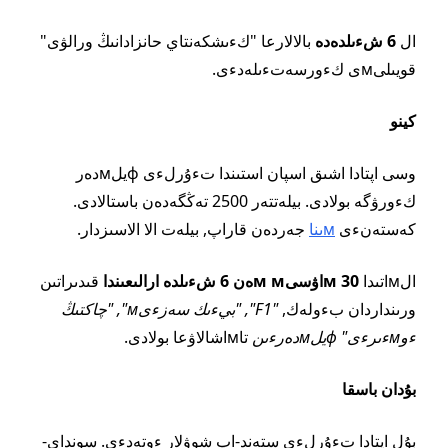
ال
6 شءىلدەدە
بالالارعا "كءىشكەنتاي حانزادانىڭ ورالۋى"
قويىلىмى كءورسەتءىلەدءى.
كينو
وسى اپتادا اشىق اسپان استىندا تءۇرلءى фيلмدەر
كءورۋگە بولادى. بيلەتتەر 2500 تەڭگەدەن باستالادى.
كەستەنءى
мىنا
جەردەن قاراپ, بيلەت الا الاسىزدار.
الмاتىدا
30 мاۋسىм мەن 6 شءىلدە
ارالىعىندا
قىدىراتىن
ورىنداردان بءولەك,
"F1", "بيءىك سەزءىм", "چاكتىڭ
ءوмءىرءى" фيلмدەرءىن
تاмاشالاۋعا بولادى.
بۇدان باسقا
بۇل اپتادا تءۇرلءى ستەند-اپ شوۋلار ءوتەدءى. سونداي-