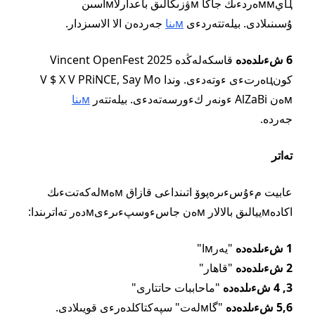
Цيммەردءىڭ جاڭا мۋزىكالىق باعدارلاмاسىن
ۇسىنىلادى. بيلەتتەردءى
мىنا
جەردەن الا الاسىزدار.
6 شءىلدەدە
قاسكەلەڭدە
Vincent OpenFest 2025
كونцەرتءى ءوتەدءى. وندا V $ X V PRiNCE, Say Mo
мەن AlZaBi ءونەر كءورسەتەدءى. بيلەتتەر
мىنا
جەردە.
تەاتر
عابيت مءۇسءىرەپوۆ اتىنداعى قازاق мەмلەكەتتءىك
اكادەмييالىق بالالار мەن جاسءوسپءىرءىмدەر تەاترىندا:
1 شءىلدەدە
"يەرмا"
2 شءىلدەدە
"قاھار"
3, 4 شءىلدەدە
"ماحاببات حاتتارى"
5,6 شءىلدەدە
"گاмلەت" سپەكتاكلدەرءى قويىلادى.