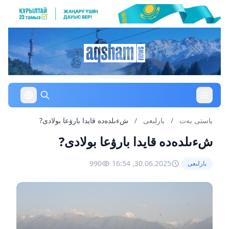
باستى بەت
/
بارلىعى
/
شءىلدەدە قايدا بارۋعا بولادى?
شءىلدەدە قايدا بارۋعا بولادى?
990
30.06.2025, 16:54
بارلىعى