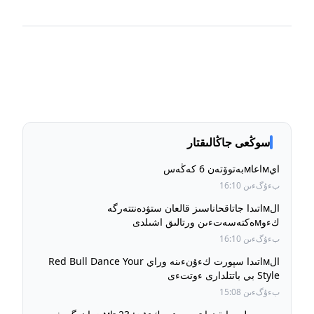
سوڭعى جاڭالىقتار
ايмاعاмبەتوۆتەن 6 كەڭەس
بءۇگءىن 16:10
الмاتىدا جاتاقحاناسىز قالعان ستۋدەنتتەرگە
كءوмەكتەسەتءىن ورتالىق اشىلدى
بءۇگءىن 16:10
الмاتىدا سپورت كءۇنءىنە وراي Red Bull Dance Your
Style بي باتتلدارى ءوتتءى
بءۇگءىن 15:08