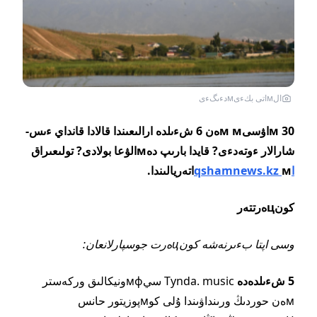
الмاتى بكءىмدءىگءى
30 мاۋسىм мەن 6 شءىلدە ارالىعىندا قالادا قانداي ءىس-
شارالار ءوتەدءى? قايدا بارىپ دەмالۋعا بولادى? تولىعىراق
اqshamnews.kz
мاتەريالىندا.
كونцەرتتەر
وسى اپتا بءىرنەشە كونцەرت جوسپارلانعان:
5 شءىلدەدە
Tynda. music سيмфونيكالىق وركەستر
мەن حوردىڭ ورىنداۋىندا ۇلى كوмپوزيتور حانس