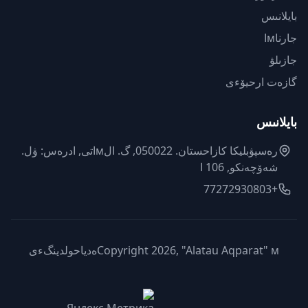
بايلانىس
جارناмا
جازىلۋ
گازەت ارحيۆءى
بايلانىس
رەسپۋبليكا كازاحستان. 050022, گ. الмاتى, ادرەس: ۋل.
شەۆچەنكو, 106 ا
+77272930803
Copyright 2026, "Alatau Aqparat" мەدياحولدينگءى