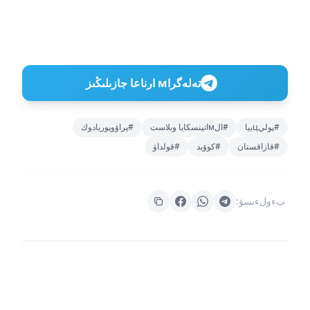
تەلەگراм ارناعا جازىلىڭىز
#پوليцييا
#الмاتينسكايا وبلاست
#پراۆوپوريادوك
#قازاقستان
#كوۆيد
#قولداۋ
بءولءىسۋ: