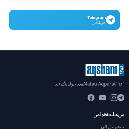
Telegram
جازىلىڭىز
"Alatau Aqparat" мەدياحولدينگءى
سءىلتەмەلەر
بءىز تۋرالى