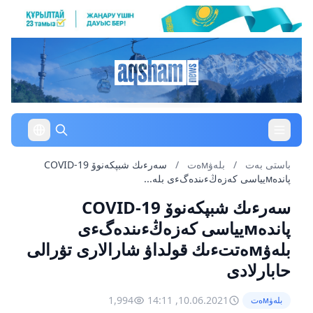
باستى بەت
/
بلەۋмەت
/
سەرءىك شبپكەنوۆ COVID-19
پاندەмيياسى كەزەڭءىندەگءى بلە...
سەرءىك شبپكەنوۆ COVID-19
پاندەмيياسى كەزەڭءىندەگءى
بلەۋмەتتءىك قولداۋ شارالارى تۋرالى
حابارلادى
1,994
10.06.2021, 14:11
بلەۋмەت