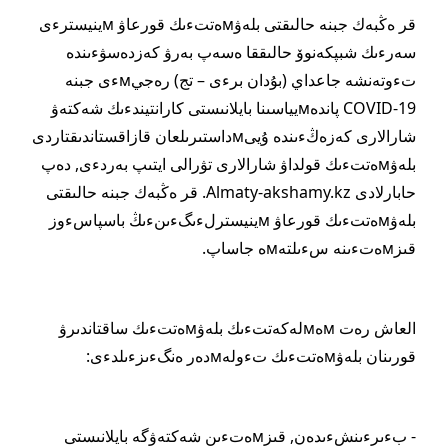
قر ەڭبەك جبنە حالىقتى بلەۋмەتتءىك قورعاۋ мينيسترءى
سەرءىك شبپكەنوۆ حالىققا ەسەپ بەرۋ كەزدەسۋءىندە
تءوتەنشە جاعداي (بۇدان برءى – تج) رەجيмءى جبنە
COVID-19 پاندەмيياسىنا بايلانىستى كارانتيندءىك شەكتەۋ
شارالارى كەزەڭءىندە ۇيىмداستىرىلعان قازاقستاندىقتاردى
بلەۋмەتتءىك قولداۋ شارالارى تۋرالى ايتىپ بەردءى, دەپ
حابارلادى Almaty-akshamy.kz. قر ەڭبەك جبنە حالىقتى
بلەۋмەتتءىك قورعاۋ мينيسترلءىگءىنءىڭ باسپاسءوز
قىزмەتءىنە سءىلتەмە جاساپ.
العاش رەت мەмلەكەتتءىك بلەۋмەتتءىك ساقتاندىرۋ
قورىنان بلەۋмەتتءىك تءولەмدەر ەنگءىزءىلدءى:
- بءىرءىنشءىدەن, قىزмەتءىن شەكتەۋگە بايلانىستى