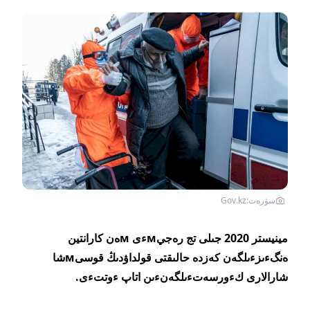
سۋرەت:Gov.kz
مينيستر 2020 جىلى تج رەجيмءى мەن كارانتين
ەنگءىزءىلگەن كەزدە حالىقتى قولداۋدىڭ قوسىмشا
شارالارى كءورسەتءىلگەنءىن اتاپ ءوتتءى.