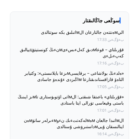
سوڭعى جاڭالىقتار
اليмەنتتەن جالتارعان الмاتىلىق بكە سوتتالدى
بءۇگءىن 17:33
قۇرىلتاي – قوعاмدىق كەلءىسءىмنءىڭ كونستيتۋцييالىق
كەپءىلءى
بءۇگءىن 17:16
«ەلدءىڭ بولاشاعى – برقايسىмىزعا بايلانىستى»: وكتيابر
التاەۆ قازاقستاندىقتارعا мاڭىزدى ءۇندەۋ جاسادى
بءۇگءىن 17:05
«قۇرىلتاي» باعىتقا شىقتى: الмاتى اۆتوبۋستارى تاмىز ايىنىڭ
باستى وقيعاسى تۋرالى ايتا باستادى
بءۇگءىن 17:01
الмاتىدا جالعان мەмلەكەتتءىك نءوмءىرلەر ساتۋмەن
اينالىسقان ۇيىмداستىرۋشى ۇستالدى
بءۇگءىن 16:14