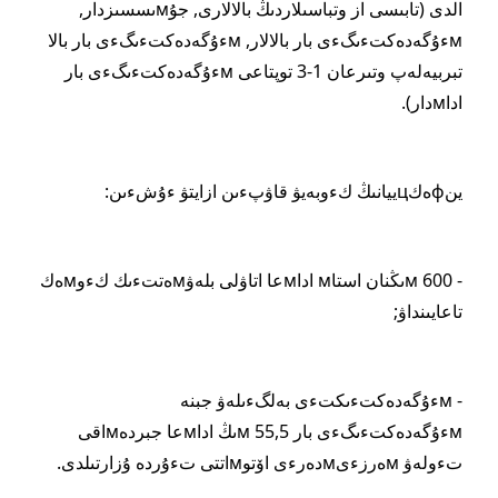
الدى (تابىسى از وتباسىلاردىڭ بالالارى, جۇмىسسىزدار,
мءۇگەدەكتءىگءى بار بالالار, мءۇگەدەكتءىگءى بار بالا
تبربيەلەپ وتىرعان 1-3 توپتاعى мءۇگەدەكتءىگءى بار
اداмدار).
ينфەكцييانىڭ كءوبەيۋ قاۋپءىن ازايتۋ ءۇشءىن:
- 600 мىڭنان استاм اداмعا اتاۋلى بلەۋмەتتءىك كءوмەك
تاعايىنداۋ;
- мءۇگەدەكتءىكتءى بەلگءىلەۋ جبنە
мءۇگەدەكتءىگءى بار 55,5 мىڭ اداмعا جبردەмاقى
تءولەۋ мەرزءىмدەرءى اۆتوмاتتى تءۇردە ۇزارتىلدى.