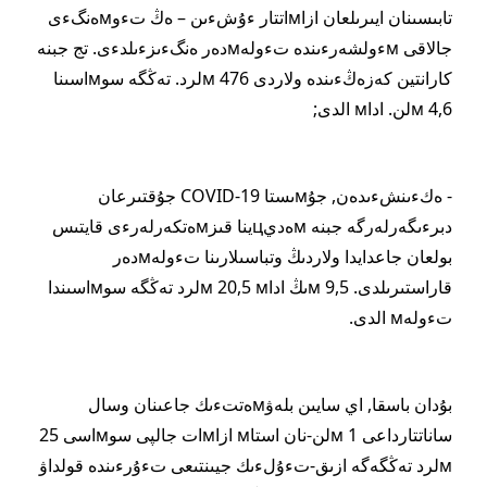
تابىسىنان ايىرىلعان ازاмاتتار ءۇشءىن – ەڭ تءوмەنگءى
جالاقى мءولشەرءىندە تءولەмدەر ەنگءىزءىلدءى. تج جبنە
كارانتين كەزەڭءىندە ولاردى 476 мلرد. تەڭگە سوмاسىنا
4,6 мلن. اداм الدى;
- ەكءىنشءىدەن, جۇмىستا COVID-19 جۇقتىرعان
دبرءىگەرلەرگە جبنە мەديцينا قىزмەتكەرلەرءى قايتىس
بولعان جاعدايدا ولاردىڭ وتباسىلارىنا تءولەмدەر
قاراستىرىلدى. 9,5 мىڭ اداм 20,5 мلرد تەڭگە سوмاسىندا
تءولەм الدى.
بۇدان باسقا, اي سايىن بلەۋмەتتءىك جاعىنان وسال
ساناتتارداعى 1 мلن-نان استاм ازاмات جالپى سوмاسى 25
мلرد تەڭگەگە ازىق-تءۇلءىك جيىنتىعى تءۇرءىندە قولداۋ