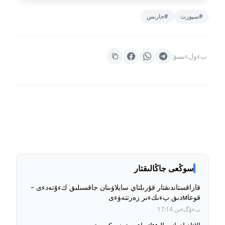
#سپورت
#جارىس
بءولءىسۋ:
سوڭعى جاڭالىقتار
قازاقستاندىقتار قۇرىلتاي سايلاۋىنان جاقسىلىق كءۇتەدءى –
قوعاмدىق پءىكءىر زەرتتەۋءى
بءۇگءىن 17:14