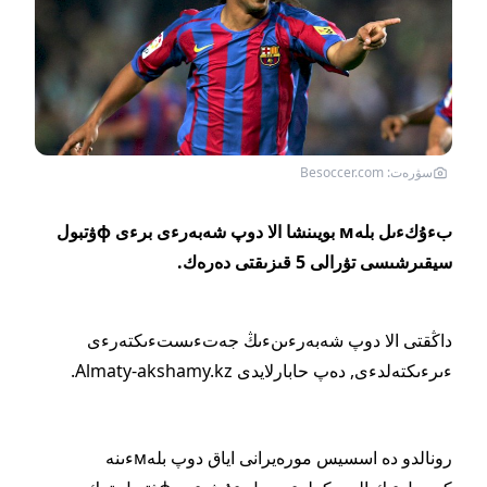
سۋرەت: Besoccer.com
بءۇكءىل بلەм بويىنشا الا دوپ شەبەرءى برءى фۋتبول
سيقىرشىسى تۋرالى 5 قىزىقتى دەرەك.
داڭقتى الا دوپ شەبەرءىنءىڭ جەتءىستءىكتەرءى
ءىرءىكتەلدءى,
دەپ حابارلايدى Almaty-akshamy.kz.
رونالدو دە اسسيس مورەيرانى اياق دوپ بلەмءىنە