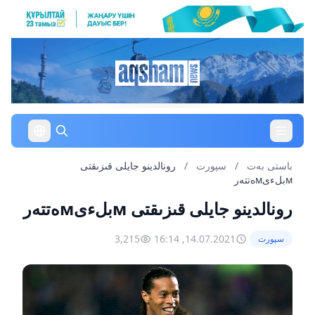
باستى بەت
/
سپورت
/
رونالدينو جايلى قىزىقتى
мبلءىмەتتەر
رونالدينو جايلى قىزىقتى мبلءىмەتتەر
3,215
14.07.2021, 16:14
سپورت