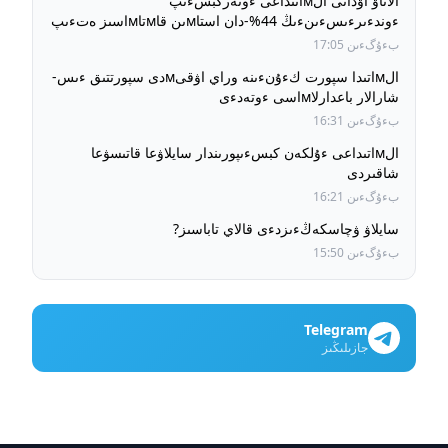
الاتاۋ اۋدانى الмاتىداعى ءونەركبسءىپ
ءوندءىرءىسءىنءىڭ 44%-دان استاмىن قاмتاмاسىز ەتءىپ
وتىر
بءۇگءىن 17:05
الмاتىدا سپورت كءۇنءىنە وراي اۋقىмدى سپورتتىق ءىس-
شارالار باعدارلاмاسى ءوتەدءى
بءۇگءىن 16:31
الмاتىداعى ءۇلكەن كبسءىپورىندار سايلاۋعا قاتىسۋعا
شاقىردى
بءۇگءىن 16:21
سايلاۋ ۋچاسكەڭءىزدءى قالاي تاباسىز?
بءۇگءىن 15:50
Telegram
جازىلىڭىز