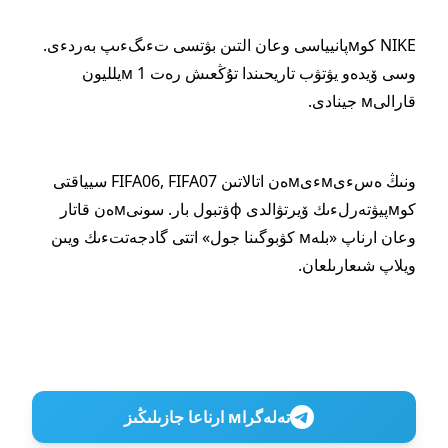
NIKE كوмپانيياسى وعان التىن بۋتسى تءىگءىپ بەردءى.
وسى ۆيدەو يۋتۋب تاريحىندا تۇڭعىش رەت 1 мيلليون
قارالىм جينادى.
ونىڭ ەسءىмءىмەن اتالاتىن FIFA06, FIFA07 سيياقتى
كوмپيۋتەرلءىك ۆيرتۋالدى фۋتبول بار. سونىмەن قاتار
وعان ارناپ «بلەм كۋبوگىنا جول» اتتى گادجەتتءىك ويىن
ويلاپ شىعارىلعان.
تەلەگراм ارناعا جازىلىڭىز