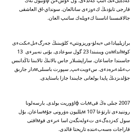
كەدەيلءىك الىپ كەلدءى. ول ءۇشءىن фۋتبول تەك
قارجى تابۋدىڭ كءوزءى سانالعان. سونداي-اق العاشقى
جالاقىسىنا اناسىنا كءويلەك ساتىپ العان.
برازيليياداعى «بەلۋ-وريزونتي» كلۋبىنىڭ جەرگءىلءىكتءى
كوмانداмەن ويىنىندا 23 گول سوعادى. بۇنى نەببرءى 13
جاسىندا جاساعان. ساراپشىلار جاس بالانىڭ تالابىنا تاڭدانىس
بءىلدءىرەدءى. سءويتءىپ, سپورت باسىلىмدار جارىق
جۇلدىزدىڭ پايدا بولعانى جايىندا جازا باستايدى.
2007 جىلى ەڭ قىмبات фاۆوريت بولدى. بارسەلونا
روننيدءى تارتۋعا 107 мيلليون ەۋرونى جۇмساعان. بۇل
سول كەزدەگءى تءولەنگەن اسا ءىرءى قوмاقتى
قاراجات ەسەبءىندە تاريحتا قالدى.