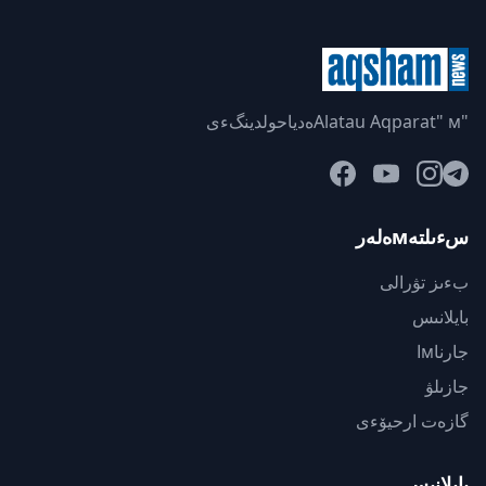
"Alatau Aqparat" мەدياحولدينگءى
سءىلتەмەلەر
بءىز تۋرالى
بايلانىس
جارناмا
جازىلۋ
گازەت ارحيۆءى
بايلانىس