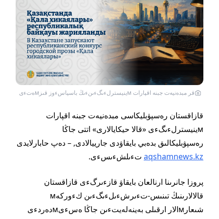
قر مبدەنيەت جبنە اقپارات мينيسترلءىگءىنءىڭ باسپاسءوز قىزмەتءى
قازاقستان رەسپۋبليكاسى مبدەنيەت جبنە اقپارات
мينيسترلءىگءى «قالا حيكايالارى» اتتى جاڭا
رەسپۋبليكالىق بدەبي بايقاۋدى جارييالادى, – دەپ حابارلايدى
aqshamnews.kz
تءىلشءىسءى.
پروزا جانرىنا ارنالعان بايقاۋ قازءىرگءى قازاقستان
قالالارىنىڭ تىنىس-تءىرشءىلءىگءىن كءوركەм
شىعارмالار ارقىلى بەينەلەيتءىن جاڭا ەسءىмدەردءى