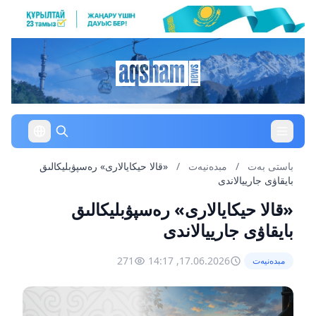
باستى بەت
/
مبدەنيەت
/
«قالا حيكايالارى» رەسپۋبليكالىق
بايقاۋى جارييالاندى
«قالا حيكايالارى» رەسپۋبليكالىق
بايقاۋى جارييالاندى
271
17.06.2026, 14:17
مبدەنيەت