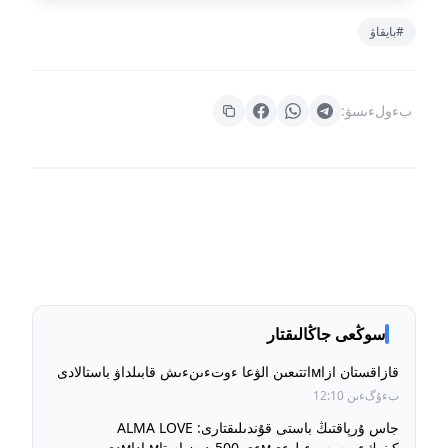
#بايقاۋ
بءولءىسۋ:
سوڭعى جاڭالىقتار
قازاقستان ازاмاتتىعىن الۋعا ءوتءىنءىش قابىلداۋ باستالادى
بءۇگءىن 12:10
جاس ۇرپاقتىڭ باستى قۇندىلىقتارى: ALMA LOVE
كينوكءورسەتءىلءىмءى 500-دەن استاм اداмدى