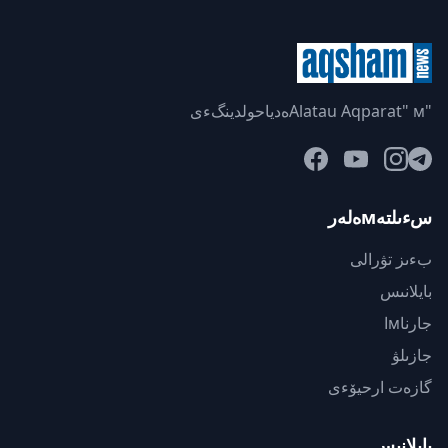
"Alatau Aqparat" мەدياحولدينگءى
سءىلتەмەلەر
بءىز تۋرالى
بايلانىس
جارناмا
جازىلۋ
گازەت ارحيۆءى
بايلانىس