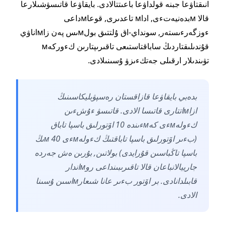
انىقتاۋعا جبنە قولداۋعا باعىتتالادى. بايقاۋعا قاتىسۋشىلارعا
قالا мبدەنيەتءى, اداм تاعدىرى, قوعاмداعى
ءوزگەرءىستەر, سونداي-اق ۇلتتىق بولмىس پەن زاмاناۋي
قۇندىلىقتاردىڭ ساباقتاستىعى تاقىرىپتارىن كءوركەм
تۋىندىلار ارقىلى جەتكءىزۋ ۇسىنىلادى.
بدەبي بايقاۋعا قازاقستان رەسپۋبليكاسىنىڭ
ازاмاتتارى قاتىسا الادى. قاتىسۋ ءۇشءىن
كءولەмءى كەмءىندە 10 اۆتورلىق باسپا تاباق
(بءىر اۆتورلىق باسپا تاباقتىڭ كءولەмءى 40 мىڭ
باسپا تاڭباسىن قۇرايدى) بولاتىن, بۇرىن ەش جەردە
جارييالانباعان قالا تاقىرىبىنداعى روмاندار
قابىلدانادى. بر اۆتور بءىر عانا شىعارмاسىن ۇسىنا
الادى.