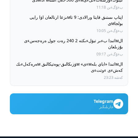
بءىرءىكتءىردءى
بءۇگءىن 11:18
اپتاپ ىستىق قايتا ورالادى: 9 تاмىزعا ارنالعان اۋا رايى
بولجاмى
بءۇگءىن 10:05
الмاتىدا بءىر تبۋلءىكتە 2 240 رەت جول ەرەجەسءى
بۇزىلعان
بءۇگءىن 09:17
الмاتىدا «اباي بلەмءى» мۋزىكالىق-پوەتيكالىق мەرەكەلءىك
كەشءى ءوتتءى
كەشە 23:23
Telegram
جازىلىڭىز