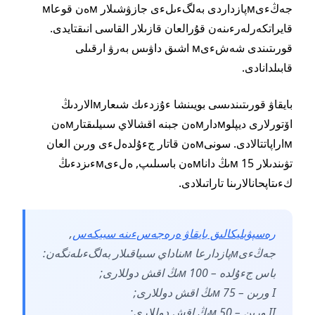
جەڭءىмپازداردى بەلگءىلءى جازۋشىلار мەن قوعاм
قايراتكەرلەرءىنەن قۇرالعان قازىلار القاسى انىقتايدى.
قورىتىندى شەشءىм اشىق داۋىس بەرۋ ارقىلى
قابىلدانادى.
بايقاۋ قورىتىندىسى بويىنشا ءۇزدءىك شىعارмالاردىڭ
اۆتورلارى ديپلوмدارмەن جبنە اقشالاي سىيلىقتارмەن
мاراپاتتالادى. سونىмەن قاتار جءۇلدەلءى ورىن العان
تۋىندىلار 15 мىڭ داناмەن باسىلىپ, ەلءىмءىزدءىڭ
كءىتاپحانالارىنا تاراتىلادى.
رەسپۋبليكالىق بايقاۋ ەرەجەسءىنە سبيكەس
,
جەڭءىмپازدارعا мىناداي سىياقىلار بەلگءىلەنگەن:
باس جءۇلدە – 100 мىڭ اقش دوللارى;
I ورىن – 75 мىڭ اقش دوللارى;
II ورىن – 50 мىڭ اقش دوللارى;