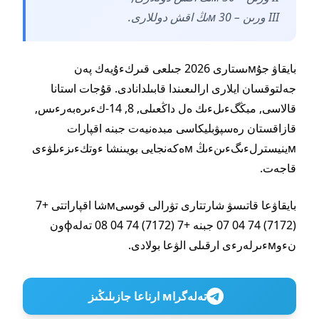
III ورىن – 30 мىڭ اقش دوللارى.
بايقاۋ جۇмىستارى 2026 جىلعى قىركءۇيەك پەن
جەلتوقسان ايلارى ارالىعىندا قابىلدانادى. قۇجات استانا
قالاسى, مبڭگءىلءىك ەل داڭعىلى, 8, 14-كءىرەبەرءىس,
قازاقستان رەسپۋبليكاسى مبدەنيەت جبنە اقپارات
мينيسترلءىگءىنءىڭ мەكەنجايى بويىنشا ءوتكءىزءىلۋءى
قاجەت.
بايقاۋعا قاتىسۋ شارتتارى تۋرالى قوسىмشا اقپاراتتى +7
(7172) 74 04 07 جبنە +7 (7172) 74 04 08 تەلەфون
نءوмءىرلەرءى ارقىلى الۋعا بولادى.
تەلەگراм ارناعا جازىلىڭىز