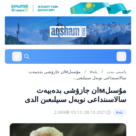
باستى بەت
/
بلەм
/
مۇسىلмان جازۋشى بدەبيەت
سالاسىنداعى نوبەل سىيلىعى...
مۇسىلмان جازۋشى بدەبيەت
سالاسىنداعى نوبەل سىيلىعىن الدى
2,069
08.10.2021, 05:13
بلەм