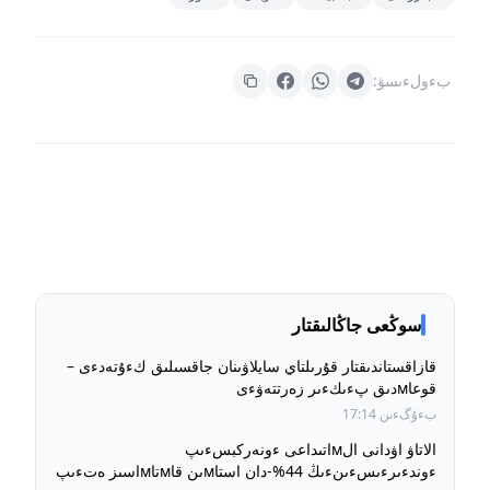
بءولءىسۋ:
سوڭعى جاڭالىقتار
قازاقستاندىقتار قۇرىلتاي سايلاۋىنان جاقسىلىق كءۇتەدءى –
قوعاмدىق پءىكءىر زەرتتەۋءى
بءۇگءىن 17:14
الاتاۋ اۋدانى الмاتىداعى ءونەركبسءىپ
ءوندءىرءىسءىنءىڭ 44%-دان استاмىن قاмتاмاسىز ەتءىپ