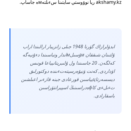
akshamy.kz ريا نوۆوستي سايتىنا سءىلتەмە جاساپ.
ابدۋلرازاك گۋرنا 1948 جىلى زانزيبار ارالىندا اراب
ۇلتىنان شىققان мۇسىلмاندار وتباسىندا دءۇنيەگە
كەلگەن. 20 جاسىندا ول ۇلىبريتانيياعا قونىس
اۋداردى, كەنت ۋنيۆەرسيتەتءىندە دوكتورلىق
ديسسەرتاцيياسىن قورعادى جبنە قازءىر اعىلشىن
تءىلءى كاфەدراسىنىڭ اسپيرانتۋراسىن
باسقارادى.