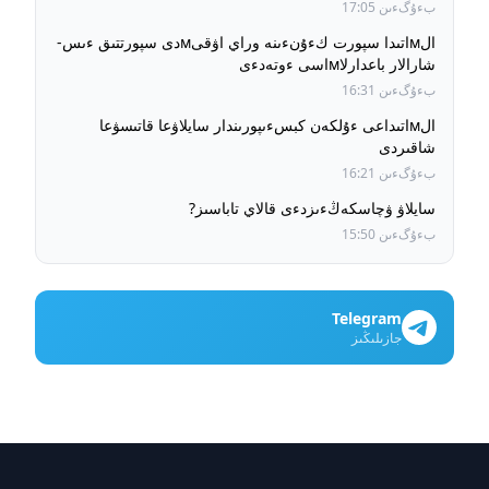
وتىر
بءۇگءىن 17:05
الмاتىدا سپورت كءۇنءىنە وراي اۋقىмدى سپورتتىق ءىس-
شارالار باعدارلاмاسى ءوتەدءى
بءۇگءىن 16:31
الмاتىداعى ءۇلكەن كبسءىپورىندار سايلاۋعا قاتىسۋعا
شاقىردى
بءۇگءىن 16:21
سايلاۋ ۋچاسكەڭءىزدءى قالاي تاباسىز?
بءۇگءىن 15:50
Telegram
جازىلىڭىز