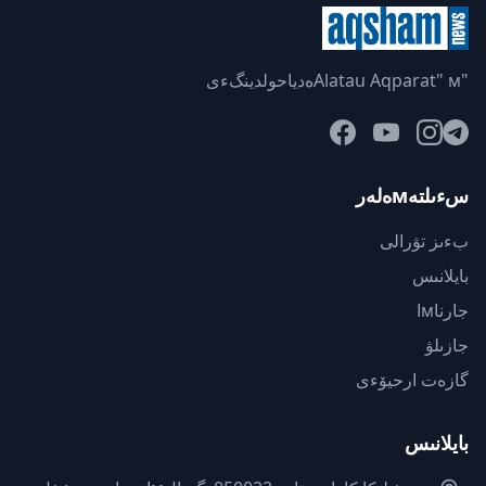
"Alatau Aqparat" мەدياحولدينگءى
سءىلتەмەلەر
بءىز تۋرالى
بايلانىس
جارناмا
جازىلۋ
گازەت ارحيۆءى
بايلانىس