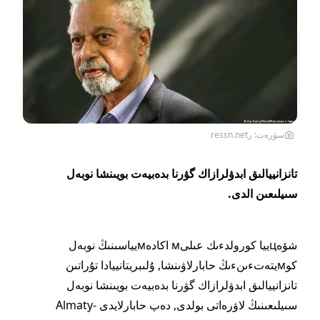
سۋرەت: رressn.net
تانزانييالىق ابدۋلرازاك گۋرنا بدەبيەت بويىنشا نوبەل
سىيلىعىن الدى.
شۆەцييا كورولدءىك عىلىм اكادەмيياسىنىڭ نوبەل
كوмيتەتءىنءىڭ حابارلاۋىنشا, ۇلىبريتانييادا تۇراتىن
تانزانييالىق ابدۋلرازاك گۋرنا بدەبيەت بويىنشا نوبەل
سىيلىعىنىڭ لاۋرەاتى بولدى, دەپ حابارلايدى Almaty-