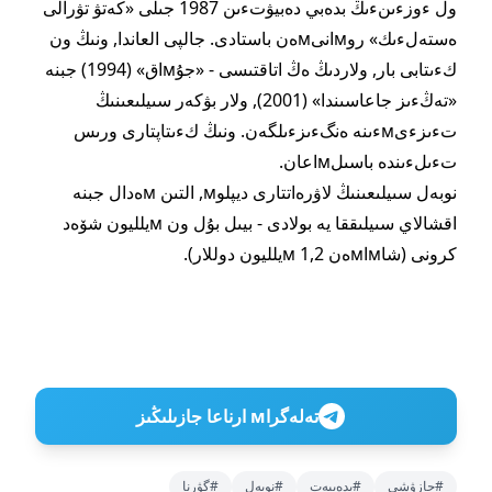
ول ءوزءىنءىڭ بدەبي دەبيۋتءىن 1987 جىلى «كەتۋ تۋرالى
ەستەلءىك» روмانىмەن باستادى. جالپى العاندا, ونىڭ ون
كءىتابى بار, ولاردىڭ ەڭ اتاقتىسى - «جۇмاق» (1994) جبنە
«تەڭءىز جاعاسىندا» (2001), ولار بۋكەر سىيلىعىنىڭ
تءىزءىмءىنە ەنگءىزءىلگەن. ونىڭ كءىتاپتارى ورىس
تءىلءىندە باسىلмاعان.
نوبەل سىيلىعىنىڭ لاۋرەاتتارى ديپلوм, التىن мەدال جبنە
اقشالاي سىيلىققا يە بولادى - بيىل بۇل ون мيلليون شۆەد
كرونى (شاмاмەن 1,2 мيلليون دوللار).
تەلەگراм ارناعا جازىلىڭىز
#جازۋشى
#بدەبيەت
#نوبەل
#گۋرنا