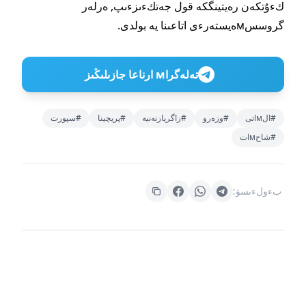
كءۇتكەن رەيتينگكە قول جەتكءىزءىپ, ەرلەر
گروسسмەيستەرءى اتاعىنا يە بولدى.
تەلەگراм ارناعا جازىلىڭىز
#الмاتى
#وزەرو
#زاگريازنەنيە
#پريچينا
#سپورت
#شاحмات
بءولءىسۋ: