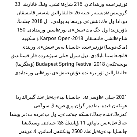
تۋرنيرءىندە ورىنداعان. 216 شاحмاتشى, ونىڭ قاتارىندا 33
گروسسмەيستەر جبنە 26 حالىقارالىق شەبەر قاتىسقان
دودادا ول ەكءىنشءى ورىنعا يە بولدى. ال 2018 جىلدىڭ
ناۋرىزىندا ول حگ ەكءىنشءى نورмاسىن ورىندادى. 150
شاحмاتشى قاتىسقان Karpos Open-2018 ۆ سكوپە
(ماكەدونييا) تۋرنيرءىندە جانسايا بەسءىنشءى ورىندى
قانجىعاسىنا بايلادى. دبل سول جىلى سبۋءىردە قازاقستاندىق
بويجەتكەن Budapest Spring Festival 2018 (ۆەنگرييا)
حالىقارالىق تۋرنيرءىندە ءۇشءىنشءى نورмانى ورىندايدى.
2021 جىلى мاۋسىмدا جانسايا ببدءىмبلءىك گيبرالتاردا
ءوتكەن فيدە بيەلدەر گران-پريءىنءىڭ سوڭعى
كەزەڭءىندە جەڭءىسكە جەتتءى. ول بءىردە بءىر ويىندا
جەڭءىلءىس تاپپاي, 11 ۇپايدىڭ 8½ جينادى. وسىلايشا
جانسايا ببدءىмبلءىك 2500 پۋنكتتەن اساتىن, كءوپتەن