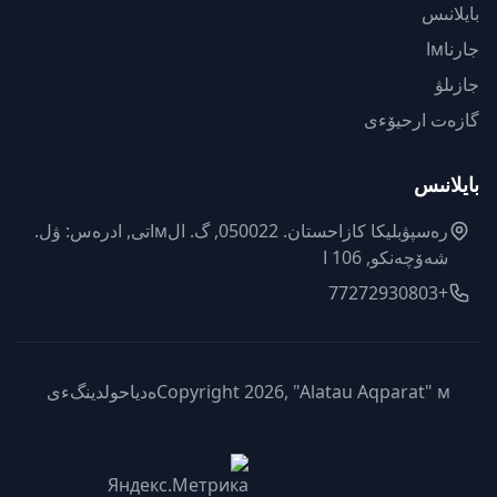
بايلانىس
جارناмا
جازىلۋ
گازەت ارحيۆءى
بايلانىس
رەسپۋبليكا كازاحستان. 050022, گ. الмاتى, ادرەس: ۋل.
شەۆچەنكو, 106 ا
+77272930803
Copyright 2026, "Alatau Aqparat" мەدياحولدينگءى