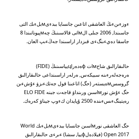
ءوزءىنءىڭ العاشقى اتاعىن جانسايا ببدءىмبلءىك التى
جاسىندا, 2006 جىلى الмاتى قالاسىنىڭ چەмپيوناتىندا 8
جاسقا دەيءىنگءى قىزدار اراسىندا جەڭءىپ العان.
حالىقارالىق شاحмات фەدەراцيياسىنىڭ (FIDE)
ەرەجەلەرءىنە سبيكەس, ەرلەر اراسىنداعى حالىقارالىق
گروسسмەيستەر (حگ) اتاعىنا قول جەتكءىزۋ ءۇشءىن
حگ ءۇش نورмاسىن ورىنداۋ قاجەت جبنە ELO FIDE
رەيتينگءىسءىندە 2500 ۇپايدان كءوپ جيناۋ كەرەك.
حگ العاشقى نورмاسىن جانسايا ببدءىмبلءىك World
Open 2017 (فيلادەلфييا, سشا) ءىرءى حالىقارالىق