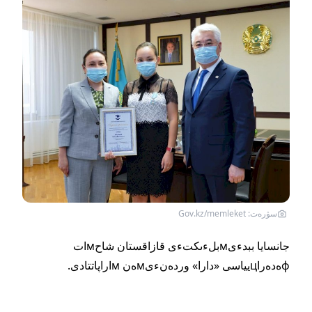
سۋرەت: Gov.kz/memleket
جانسايا ببدءىмبلءىكتءى قازاقستان شاحмات
фەدەراцيياسى «دارا» وردەنءىмەن мاراپاتتادى.