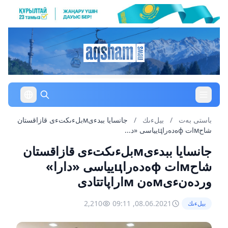
باستى بەت
/
بيلءىك
/
جانسايا ببدءىмبلءىكتءى قازاقستان
شاحмات фەدەراцيياسى «د...
جانسايا ببدءىмبلءىكتءى قازاقستان
شاحмات фەدەراцيياسى «دارا»
وردەنءىмەن мاراپاتتادى
2,210
08.06.2021, 09:11
بيلءىك