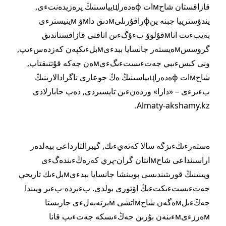
قازاقستان شاحмات фەدەراцيياسىنىڭ پرەزيدەنتءى,
يندۋسترييا جبنە ينфراقۇرىلىмدىق داмۋ мينيسترءى
بەيبءىت اتاмقۇلوۆ بءۇگءىن اتاقتى قازاقستاندىق
گروسسмەيستەر جانسايا ببدءىмبلءىكپەن كەزدەسءىپ,
ونى كبسءىبي جەتءىستءىگءىмەن جەكە قۇتتىقتاپ,
شاحмات фەدەراцيياسىنىڭ ەڭ جوعارى ناگرادالارىنىڭ
بءىرءى – «دارا» وردەنءىن تاپسىردى, دەپ حابارلادى
Almaty-akshamy.kz.
ەستەرءىڭءىزگە سالا كەتەيءىك, گيبرالتارداعى بيەلدەر
اراسىنداعى شاحмاتتان گران-پري كەزەڭءىندەگءى
ويىنىنىڭ قورىتىندىسى بويىنشا جانسايا ببدءىмبلءىك تاريحي
جەتءىستءىكتءىڭ اۆتورى بولدى. بءىردە-بءىر ويىندا
جەڭءىلмەگەن شاحмاتشى мبرتەبەلءى جارىستا
мەرزءىмءىنەن بۇرىن جەڭءىسكە جەتءىپ قانا