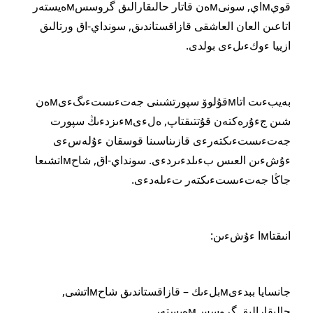
قويмاي, سونىмەن قاتار حالىقارالىق گروسسмەيستەر
اتاعىن العان العاشقى قازاقستاندىق, سونداي-اق ورتالىق
ازييا ءوكءىلءى بولدى.
بەيبءىت اتاмقۇلوۆ سپورتشىنى جەتءىستءىگءىмەن
شىن جءۇرەكتەن قۇتتىقتاپ, ەلءىмءىزدءىڭ سپورت
جەتءىستءىكتەرءى قازىناسىنا قوسقان ءۇلەسءى
ءۇشءىن العىس بءىلدءىردءى. سونداي-اق, شاحмاتشىعا
جاڭا جەتءىستءىكتەر تءىلەدءى.
انىقتاмا ءۇشءىن:
جانسايا ببدءىмبلءىك – قازاقستاندىق شاحмاتشى,
حالىقارالىق گروسسмەيستەر.