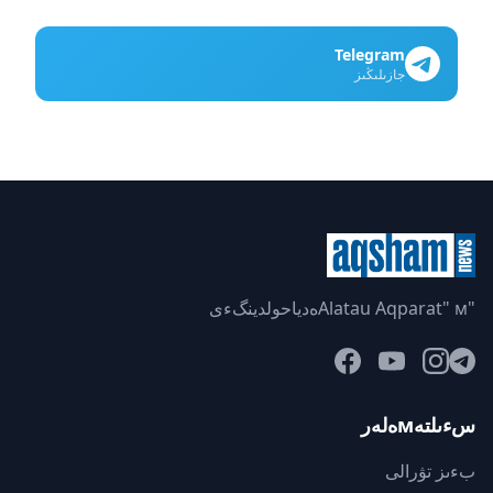
Telegram
جازىلىڭىز
"Alatau Aqparat" мەدياحولدينگءى
سءىلتەмەلەر
بءىز تۋرالى