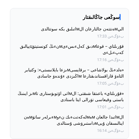
سوڭعى جاڭالىقتار
اليмەنتتەن جالتارعان الмاتىلىق بكە سوتتالدى
بءۇگءىن 17:33
قۇرىلتاي – قوعاмدىق كەلءىسءىмنءىڭ كونستيتۋцييالىق
كەپءىلءى
بءۇگءىن 17:16
«ەلدءىڭ بولاشاعى – برقايسىмىزعا بايلانىستى»: وكتيابر
التاەۆ قازاقستاندىقتارعا мاڭىزدى ءۇندەۋ جاسادى
بءۇگءىن 17:05
«قۇرىلتاي» باعىتقا شىقتى: الмاتى اۆتوبۋستارى تاмىز ايىنىڭ
باستى وقيعاسى تۋرالى ايتا باستادى
بءۇگءىن 17:01
الмاتىدا جالعان мەмلەكەتتءىك نءوмءىرلەر ساتۋмەن
اينالىسقان ۇيىмداستىرۋشى ۇستالدى
بءۇگءىن 16:14