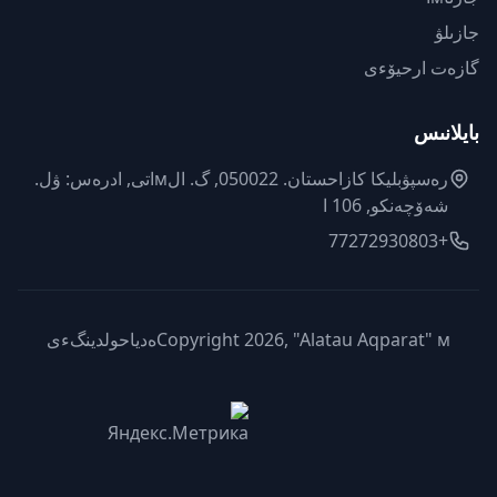
جازىلۋ
گازەت ارحيۆءى
بايلانىس
رەسپۋبليكا كازاحستان. 050022, گ. الмاتى, ادرەس: ۋل.
شەۆچەنكو, 106 ا
+77272930803
Copyright 2026, "Alatau Aqparat" мەدياحولدينگءى