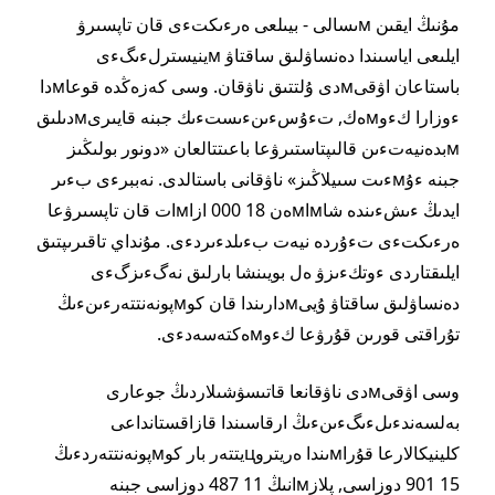
مۇنىڭ ايقىن мىسالى - بيىلعى ەرءىكتءى قان تاپسىرۋ
ايلىعى اياسىندا دەنساۋلىق ساقتاۋ мينيسترلءىگءى
باستاعان اۋقىмدى ۇلتتىق ناۋقان. وسى كەزەڭدە قوعاмدا
ءوزارا كءوмەك, تءۇسءىنءىستءىك جبنە قايىرىмدىلىق
мبدەنيەتءىن قالىپتاستىرۋعا باعىتتالعان «دونور بولىڭىز
جبنە ءۇмءىت سىيلاڭىز» ناۋقانى باستالدى. نەببرءى بءىر
ايدىڭ ءىشءىندە شاмاмەن 18 000 ازاмات قان تاپسىرۋعا
ەرءىكتءى تءۇردە نيەت بءىلدءىردءى. مۇنداي تاقىرىپتىق
ايلىقتاردى ءوتكءىزۋ ەل بويىنشا بارلىق نەگءىزگءى
دەنساۋلىق ساقتاۋ ۇيىмدارىندا قان كوмپونەنتتەرءىنءىڭ
تۇراقتى قورىن قۇرۋعا كءوмەكتەسەدءى.
وسى اۋقىмدى ناۋقانعا قاتىسۋشىلاردىڭ جوعارى
بەلسەندءىلءىگءىنءىڭ ارقاسىندا قازاقستانداعى
كلينيكالارعا قۇراмىندا ەريتروцيتتەر بار كوмپونەنتتەردءىڭ
15 901 دوزاسى, پلازмانىڭ 11 487 دوزاسى جبنە