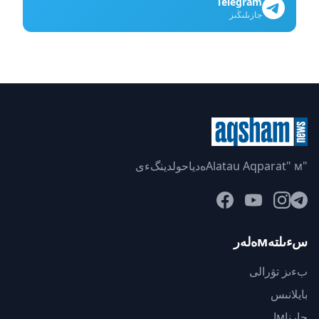
Telegram
جازىلىڭىز
"Alatau Aqparat" мەدياحولدينگءى
سءىلتەмەلەر
بءىز تۋرالى
بايلانىس
جارناмا