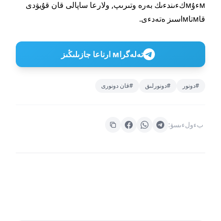
мءۇмكءىندءىك بەرە وتىرىپ, ولارعا ساپالى قان قۇيۋدى
قاмتاмاسىز ەتەدءى.
تەلەگراм ارناعا جازىلىڭىز
#دونور
#دونورلىق
#قان دونورى
بءولءىسۋ: