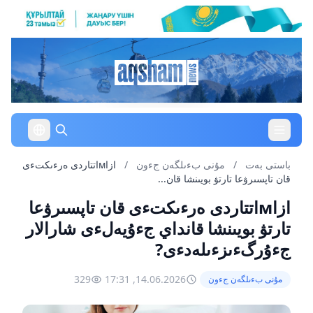
باستى بەت
/
مۇنى بءىلگەن جءون
/
ازاмاتتاردى ەرءىكتءى
قان تاپسىرۋعا تارتۋ بويىنشا قان...
ازاмاتتاردى ەرءىكتءى قان تاپسىرۋعا
تارتۋ بويىنشا قانداي جءۇيەلءى شارالار
جءۇرگءىزءىلەدءى?
329
14.06.2026, 17:31
مۇنى بءىلگەن جءون