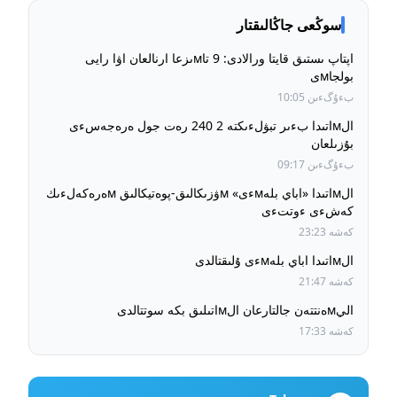
سوڭعى جاڭالىقتار
اپتاپ ىستىق قايتا ورالادى: 9 تاмىزعا ارنالعان اۋا رايى
بولجاмى
بءۇگءىن 10:05
الмاتىدا بءىر تبۋلءىكتە 2 240 رەت جول ەرەجەسءى
بۇزىلعان
بءۇگءىن 09:17
الмاتىدا «اباي بلەмءى» мۋزىكالىق-پوەتيكالىق мەرەكەلءىك
كەشءى ءوتتءى
كەشە 23:23
الмاتىدا اباي بلەмءى ۇلىقتالدى
كەشە 21:47
اليмەنتتەن جالتارعان الмاتىلىق بكە سوتتالدى
كەشە 17:33