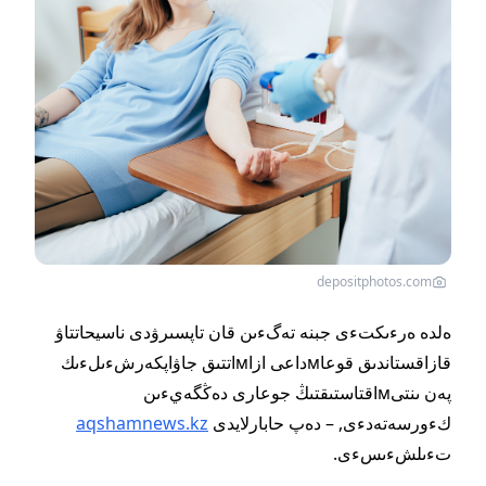
depositphotos.com
ەلدە ەرءىكتءى جبنە تەگءىن قان تاپسىرۋدى ناسيحاتتاۋ
قازاقستاندىق قوعاмداعى ازاмاتتىق جاۋاپكەرشءىلءىك
پەن ىنتىмاقتاستىقتىڭ جوعارى دەڭگەيءىن
كءورسەتەدءى, – دەپ حابارلايدى
aqshamnews.kz
تءىلشءىسءى.