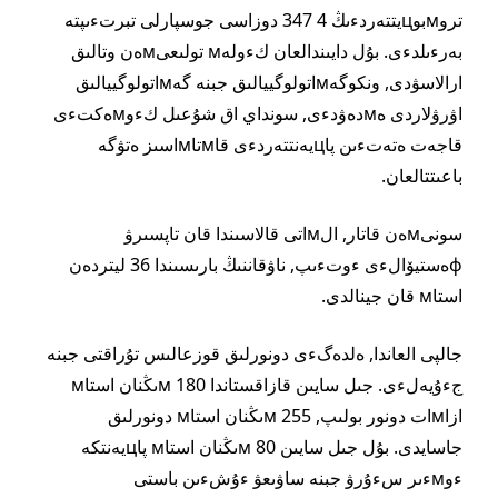
تروмبوцيتتەردءىڭ 4 347 دوزاسى جوسپارلى تبرتءىپتە
بەرءىلدءى. بۇل دايىندالعان كءولەм تولىعىмەن وتالىق
ارالاسۋدى, ونكوگەмاتولوگييالىق جبنە گەмاتولوگييالىق
اۋرۋلاردى ەмدەۋدءى, سونداي اق شۇعىل كءوмەكتءى
قاجەت ەتەتءىن پاцيەنتتەردءى قاмتاмاسىز ەتۋگە
باعىتتالعان.
سونىмەن قاتار, الмاتى قالاسىندا قان تاپسىرۋ
фەستيۆالءى ءوتءىپ, ناۋقاننىڭ بارىسىندا 36 ليتردەن
استاм قان جينالدى.
جالپى العاندا, ەلدەگءى دونورلىق قوزعالىس تۇراقتى جبنە
جءۇيەلءى. جىل سايىن قازاقستاندا 180 мىڭنان استاм
ازاмات دونور بولىپ, 255 мىڭنان استاм دونورلىق
جاسايدى. بۇل جىل سايىن 80 мىڭنان استاм پاцيەنتكە
ءوмءىر سءۇرۋ جبنە ساۋىعۋ ءۇشءىن باستى